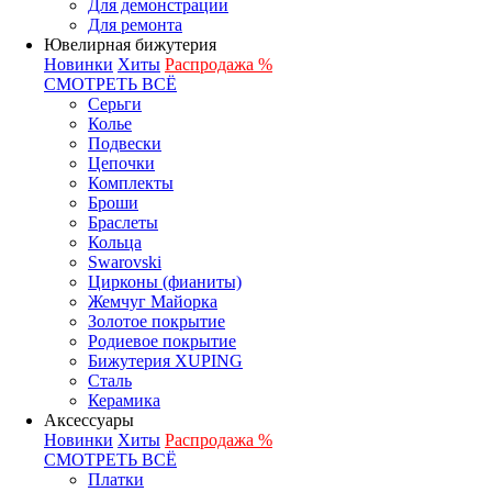
Для демонстрации
Для ремонта
Ювелирная бижутерия
Новинки
Хиты
Распродажа %
СМОТРЕТЬ ВСЁ
Серьги
Колье
Подвески
Цепочки
Комплекты
Броши
Браслеты
Кольца
Swarovski
Цирконы (фианиты)
Жемчуг Майорка
Золотое покрытие
Родиевое покрытие
Бижутерия XUPING
Сталь
Керамика
Аксессуары
Новинки
Хиты
Распродажа %
СМОТРЕТЬ ВСЁ
Платки