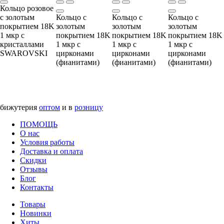
Кольцо розовое
с золотым
Кольцо с
Кольцо с
Кольцо с
покрытием 18K
золотым
золотым
золотым
1 мкр с
покрытием 18K
покрытием 18K
покрытием 18K
кристаллами
1 мкр с
1 мкр с
1 мкр с
SWAROVSKI
цирконами
цирконами
цирконами
(фианитами)
(фианитами)
(фианитами)
бижутерия
оптом
и в
розницу
ПОМОЩЬ
О нас
Условия работы
Доставка и оплата
Скидки
Отзывы
Блог
Контакты
Товары
Новинки
Хиты