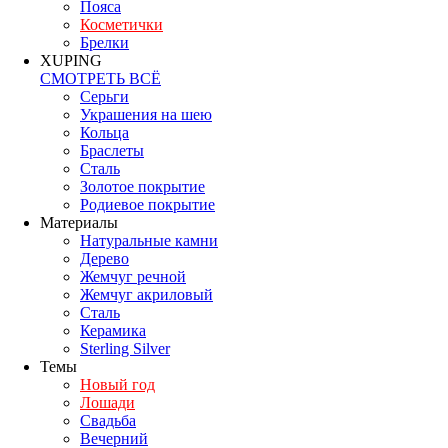
Пояса
Косметички
Брелки
XUPING
СМОТРЕТЬ ВСЁ
Серьги
Украшения на шею
Кольца
Браслеты
Сталь
Золотое покрытие
Родиевое покрытие
Материалы
Натуральные камни
Дерево
Жемчуг речной
Жемчуг акриловый
Сталь
Керамика
Sterling Silver
Темы
Новый год
Лошади
Свадьба
Вечерний