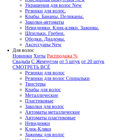
Украшения для волос New
Резинки для волос.
Крабы. Бананы. Пеликаны.
Заколки-автоматы
Невидимки. Клик-кляки. Зажимы.
Шпильки. Гребни.
Ободки. Диадемы.
Аксессуары New
Для волос
Новинки
Хиты
Распродажа %
Свадьба
С Жемчугом
от 5 штук
от 20 штук
СМОТРЕТЬ ВСЁ
Резинки для волос
Резинки для волос Спиральки
Твистеры
Крабы для волос
Металлические
Пластиковые
Заколки для волос
Автоматы металлические
Автоматы пластиковые
Невидимки
Клик-Кляки
Зажимы для волос