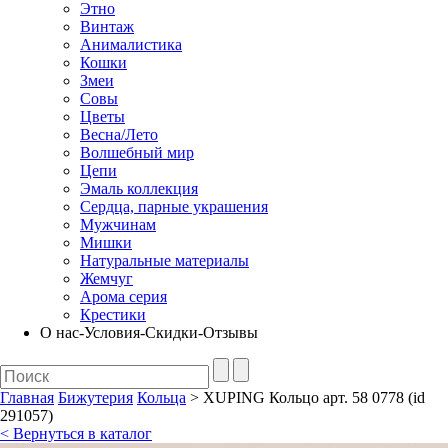
Этно
Винтаж
Анималистика
Кошки
Змеи
Совы
Цветы
Весна/Лето
Волшебный мир
Цепи
Эмаль коллекция
Сердца, парные украшения
Мужчинам
Мишки
Натуральные материалы
Жемчуг
Арома серия
Крестики
О нас-Условия-Скидки-Отзывы
Главная
Бижутерия
Кольца
> XUPING Кольцо арт. 58 0778 (id
291057)
< Вернуться в каталог