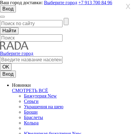
Ваш город доставки:
Выберите город
+7 913 700 84 96
X
X
X
Вход
Выберите город
Вход
Новинки
СМОТРЕТЬ ВСЁ
Бижутерия New
Серьги
Украшения на шею
Броши
Браслеты
Кольца
Ювелирная бижутерия New