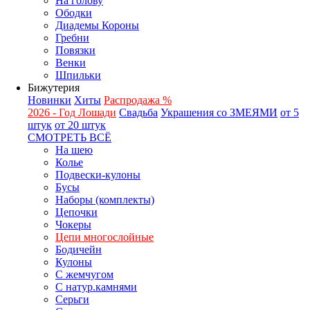
На голову
Ободки
Диадемы Короны
Гребни
Повязки
Венки
Шпильки
Бижутерия
Новинки
Хиты
Распродажа %
2026 - Год Лошади
Свадьба
Украшения со ЗМЕЯМИ
от 5
штук
от 20 штук
СМОТРЕТЬ ВСЁ
На шею
Колье
Подвески-кулоны
Бусы
Наборы (комплекты)
Цепочки
Чокеры
Цепи многослойные
Бодичейн
Кулоны
С жемчугом
С натур.камнями
Серьги