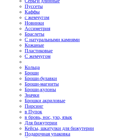
Серьги длинные
Пуссеты
Каффы
с жемчугом
Новинки
Ассиметрия
Браслеты
С натуральными камнями
Кожаные
Пластиковые
С жемчугом
Кольца
Броши
Броши-булавки
Броши-магниты
Броши-кулоны
Значки
Брошки акриловые
Пирсинг
в Пупок
в бровь, нос, ухо, язык
Для бижутерии
Кейсы, шкатулки для бижутерии
Подарочная упаковка