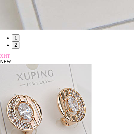
1
2
ХИТ
NEW