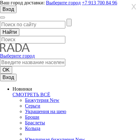
Ваш город доставки:
Выберите город
+7 913 700 84 96
X
X
X
Вход
Выберите город
Вход
Новинки
СМОТРЕТЬ ВСЁ
Бижутерия New
Серьги
Украшения на шею
Броши
Браслеты
Кольца
Ювелирная бижутерия New