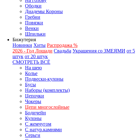
На голову
Ободки
Диадемы Короны
Гребни
Повязки
Венки
Шпильки
Бижутерия
Новинки
Хиты
Распродажа %
2026 - Год Лошади
Свадьба
Украшения со ЗМЕЯМИ
от 5
штук
от 20 штук
СМОТРЕТЬ ВСЁ
На шею
Колье
Подвески-кулоны
Бусы
Наборы (комплекты)
Цепочки
Чокеры
Цепи многослойные
Бодичейн
Кулоны
С жемчугом
С натур.камнями
Серьги