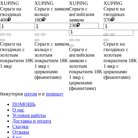
XUPING
XUPING
XUPING
XUPING
Серьги на
Серьги с замком
Серьги с
Серьги на
гвоздиках
кольцо
английским
гвоздиках
400
180
замком
570
230
Серьги на
Серьги с замком
Серьги на
гвоздиках с
кольцо с
Серьги с
гвоздиках с
золотым
золотым
английским
золотым
покрытием 18K
покрытием 18K
замком с
покрытием 18K
1 мкр
1 мкр с
золотым
1 мкр с
цирконами
покрытием 18K
цирконами
(фианитами)
1 мкр с
(фианитами)
цирконами
(фианитами)
бижутерия
оптом
и в
розницу
ПОМОЩЬ
О нас
Условия работы
Доставка и оплата
Скидки
Отзывы
Блог