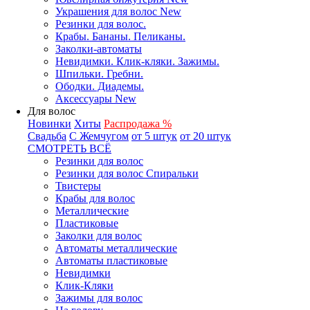
Украшения для волос New
Резинки для волос.
Крабы. Бананы. Пеликаны.
Заколки-автоматы
Невидимки. Клик-кляки. Зажимы.
Шпильки. Гребни.
Ободки. Диадемы.
Аксессуары New
Для волос
Новинки
Хиты
Распродажа %
Свадьба
С Жемчугом
от 5 штук
от 20 штук
СМОТРЕТЬ ВСЁ
Резинки для волос
Резинки для волос Спиральки
Твистеры
Крабы для волос
Металлические
Пластиковые
Заколки для волос
Автоматы металлические
Автоматы пластиковые
Невидимки
Клик-Кляки
Зажимы для волос