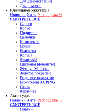
Для демонстрации
Для ремонта
Ювелирная бижутерия
Новинки
Хиты
Распродажа %
СМОТРЕТЬ ВСЁ
Серьги
Колье
Подвески
Цепочки
Комплекты
Броши
Браслеты
Кольца
Swarovski
Цирконы (фианиты)
Жемчуг Майорка
Золотое покрытие
Родиевое покрытие
Бижутерия XUPING
Сталь
Керамика
Аксессуары
Новинки
Хиты
Распродажа %
СМОТРЕТЬ ВСЁ
Платки