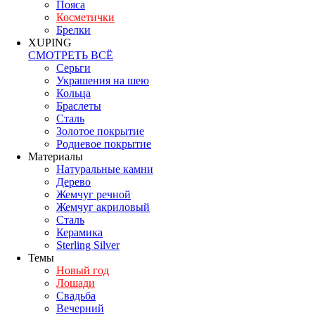
Пояса
Косметички
Брелки
XUPING
СМОТРЕТЬ ВСЁ
Серьги
Украшения на шею
Кольца
Браслеты
Сталь
Золотое покрытие
Родиевое покрытие
Материалы
Натуральные камни
Дерево
Жемчуг речной
Жемчуг акриловый
Сталь
Керамика
Sterling Silver
Темы
Новый год
Лошади
Свадьба
Вечерний