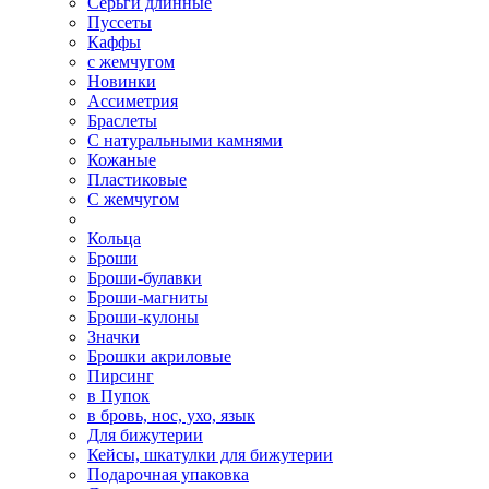
Серьги длинные
Пуссеты
Каффы
с жемчугом
Новинки
Ассиметрия
Браслеты
С натуральными камнями
Кожаные
Пластиковые
С жемчугом
Кольца
Броши
Броши-булавки
Броши-магниты
Броши-кулоны
Значки
Брошки акриловые
Пирсинг
в Пупок
в бровь, нос, ухо, язык
Для бижутерии
Кейсы, шкатулки для бижутерии
Подарочная упаковка