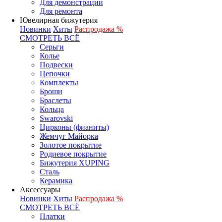
Для демонстрации
Для ремонта
Ювелирная бижутерия
Новинки
Хиты
Распродажа %
СМОТРЕТЬ ВСЁ
Серьги
Колье
Подвески
Цепочки
Комплекты
Броши
Браслеты
Кольца
Swarovski
Цирконы (фианиты)
Жемчуг Майорка
Золотое покрытие
Родиевое покрытие
Бижутерия XUPING
Сталь
Керамика
Аксессуары
Новинки
Хиты
Распродажа %
СМОТРЕТЬ ВСЁ
Платки