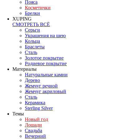
Пояса
Косметички
Брелки
XUPING
СМОТРЕТЬ ВСЁ
Серьги
Украшения на шею
Кольца
Браслеты
Сталь
Золотое покрытие
Родиевое покрытие
Материалы
Натуральные камни
Дерево
Жемчуг речной
Жемчуг акриловый
Сталь
Керамика
Sterling Silver
Темы
Новый год
Лошади
Свадьба
Вечерний