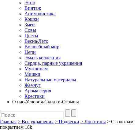
Этно
Винтаж
Анималистика
Кошки
Змеи
Совы
Цветы
Весна/Лето
Волшебный мир
Цепи
Эмаль коллекция
Сердца, парные украшения
Мужчинам
Мишки
Натуральные материалы
Жемчуг
Арома серия
Крестики
О нас-Условия-Скидки-Отзывы
Главная
>
Все украшения
>
Подвески
>
Логотипы
> С золотым
покрытием 18k