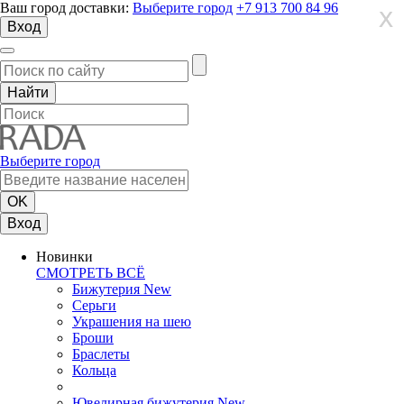
Ваш город доставки:
Выберите город
+7 913 700 84 96
X
X
X
Вход
Выберите город
Вход
Новинки
СМОТРЕТЬ ВСЁ
Бижутерия New
Серьги
Украшения на шею
Броши
Браслеты
Кольца
Ювелирная бижутерия New