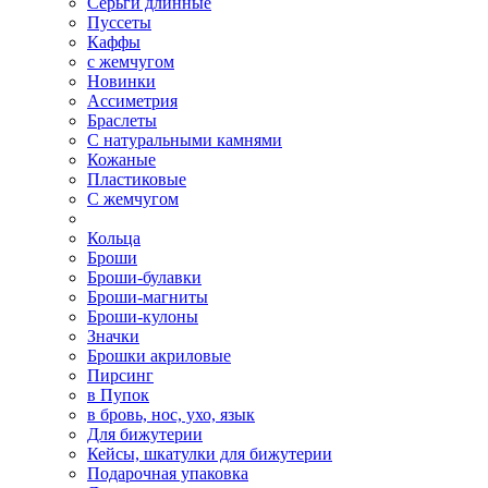
Серьги длинные
Пуссеты
Каффы
с жемчугом
Новинки
Ассиметрия
Браслеты
С натуральными камнями
Кожаные
Пластиковые
С жемчугом
Кольца
Броши
Броши-булавки
Броши-магниты
Броши-кулоны
Значки
Брошки акриловые
Пирсинг
в Пупок
в бровь, нос, ухо, язык
Для бижутерии
Кейсы, шкатулки для бижутерии
Подарочная упаковка