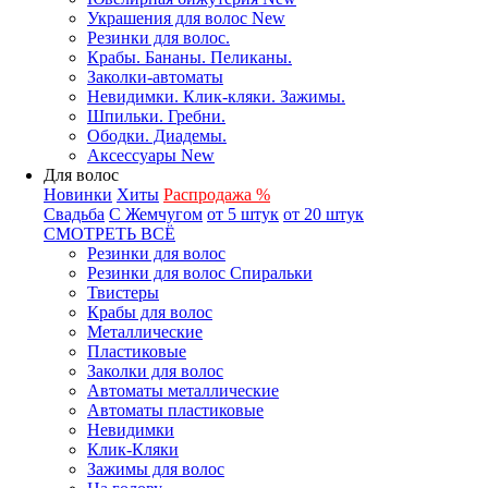
Украшения для волос New
Резинки для волос.
Крабы. Бананы. Пеликаны.
Заколки-автоматы
Невидимки. Клик-кляки. Зажимы.
Шпильки. Гребни.
Ободки. Диадемы.
Аксессуары New
Для волос
Новинки
Хиты
Распродажа %
Свадьба
С Жемчугом
от 5 штук
от 20 штук
СМОТРЕТЬ ВСЁ
Резинки для волос
Резинки для волос Спиральки
Твистеры
Крабы для волос
Металлические
Пластиковые
Заколки для волос
Автоматы металлические
Автоматы пластиковые
Невидимки
Клик-Кляки
Зажимы для волос