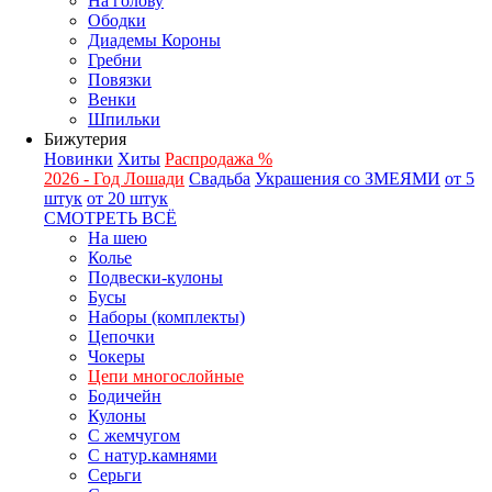
На голову
Ободки
Диадемы Короны
Гребни
Повязки
Венки
Шпильки
Бижутерия
Новинки
Хиты
Распродажа %
2026 - Год Лошади
Свадьба
Украшения со ЗМЕЯМИ
от 5
штук
от 20 штук
СМОТРЕТЬ ВСЁ
На шею
Колье
Подвески-кулоны
Бусы
Наборы (комплекты)
Цепочки
Чокеры
Цепи многослойные
Бодичейн
Кулоны
С жемчугом
С натур.камнями
Серьги