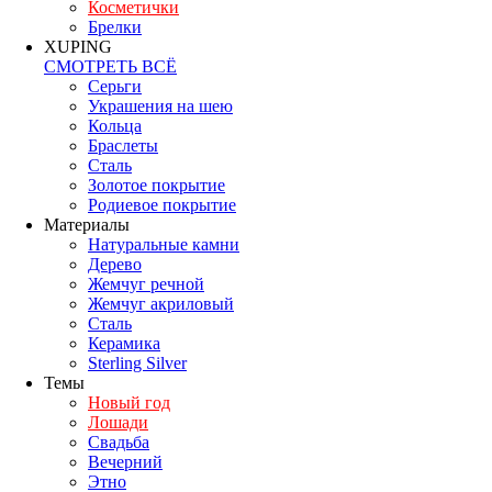
Косметички
Брелки
XUPING
СМОТРЕТЬ ВСЁ
Серьги
Украшения на шею
Кольца
Браслеты
Сталь
Золотое покрытие
Родиевое покрытие
Материалы
Натуральные камни
Дерево
Жемчуг речной
Жемчуг акриловый
Сталь
Керамика
Sterling Silver
Темы
Новый год
Лошади
Свадьба
Вечерний
Этно