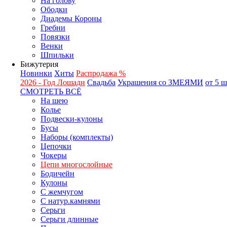
На голову
Ободки
Диадемы Короны
Гребни
Повязки
Венки
Шпильки
Бижутерия
Новинки
Хиты
Распродажа %
2026 - Год Лошади
Свадьба
Украшения со ЗМЕЯМИ
от 5 
СМОТРЕТЬ ВСЁ
На шею
Колье
Подвески-кулоны
Бусы
Наборы (комплекты)
Цепочки
Чокеры
Цепи многослойные
Бодичейн
Кулоны
С жемчугом
С натур.камнями
Серьги
Серьги длинные