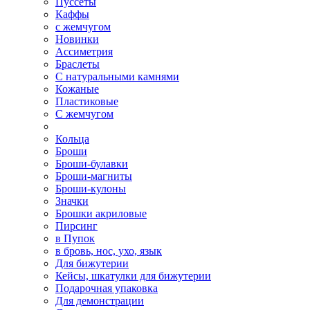
Пуссеты
Каффы
с жемчугом
Новинки
Ассиметрия
Браслеты
С натуральными камнями
Кожаные
Пластиковые
С жемчугом
Кольца
Броши
Броши-булавки
Броши-магниты
Броши-кулоны
Значки
Брошки акриловые
Пирсинг
в Пупок
в бровь, нос, ухо, язык
Для бижутерии
Кейсы, шкатулки для бижутерии
Подарочная упаковка
Для демонстрации