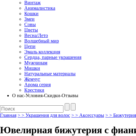
Винтаж
Анималистика
Кошки
Змеи
Совы
Цветы
Весна/Лето
Волшебный мир
Цепи
Эмаль коллекция
Сердца, парные украшения
Мужчинам
Мишки
Натуральные материалы
Жемчуг
Арома серия
Крестики
О нас-Условия-Скидки-Отзывы
Главная
>
>
Украшения для волос
>
>
Аксессуары
>
>
Бижутерия
Ювелирная бижутерия с фиан