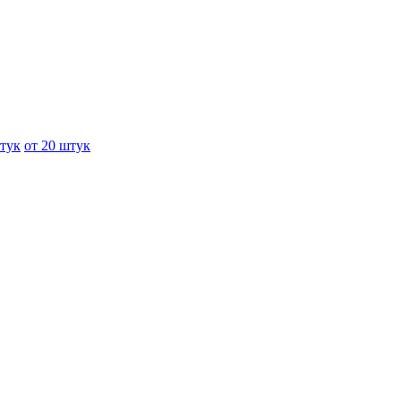
штук
от 20 штук