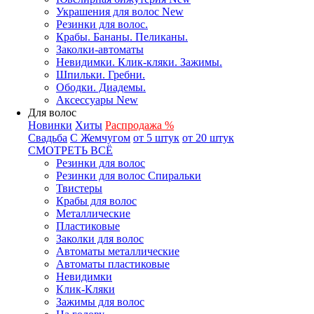
Украшения для волос New
Резинки для волос.
Крабы. Бананы. Пеликаны.
Заколки-автоматы
Невидимки. Клик-кляки. Зажимы.
Шпильки. Гребни.
Ободки. Диадемы.
Аксессуары New
Для волос
Новинки
Хиты
Распродажа %
Свадьба
С Жемчугом
от 5 штук
от 20 штук
СМОТРЕТЬ ВСЁ
Резинки для волос
Резинки для волос Спиральки
Твистеры
Крабы для волос
Металлические
Пластиковые
Заколки для волос
Автоматы металлические
Автоматы пластиковые
Невидимки
Клик-Кляки
Зажимы для волос