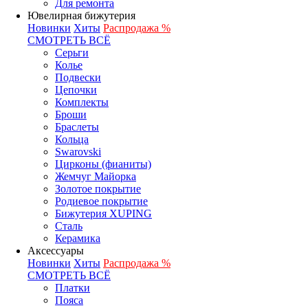
Для ремонта
Ювелирная бижутерия
Новинки
Хиты
Распродажа %
СМОТРЕТЬ ВСЁ
Серьги
Колье
Подвески
Цепочки
Комплекты
Броши
Браслеты
Кольца
Swarovski
Цирконы (фианиты)
Жемчуг Майорка
Золотое покрытие
Родиевое покрытие
Бижутерия XUPING
Сталь
Керамика
Аксессуары
Новинки
Хиты
Распродажа %
СМОТРЕТЬ ВСЁ
Платки
Пояса