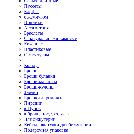
Серьги длинные
Пуссеты
Каффы
с жемчугом
Новинки
Ассиметрия
Браслеты
С натуральными камнями
Кожаные
Пластиковые
С жемчугом
Кольца
Броши
Броши-булавки
Броши-магниты
Броши-кулоны
Значки
Брошки акриловые
Пирсинг
в Пупок
в бровь, нос, ухо, язык
Для бижутерии
Кейсы, шкатулки для бижутерии
Подарочная упаковка