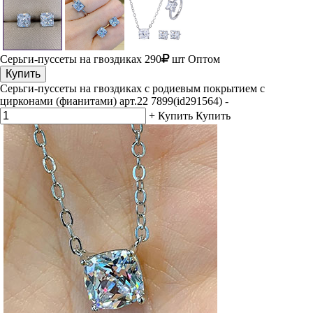
Серьги-пуссеты на гвоздиках
290
шт
Оптом
Купить
Серьги-пуссеты на гвоздиках с родиевым покрытием с
цирконами (фианитами) арт.22 7899(id291564)
-
+
Купить
Купить