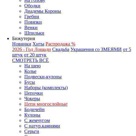
На голову
Ободки
Диадемы Короны
Гребни
Повязки
Венки
Шпильки
Бижутерия
Новинки
Хиты
Распродажа %
2026 - Год Лошади
Свадьба
Украшения со ЗМЕЯМИ
от 5
штук
от 20 штук
СМОТРЕТЬ ВСЁ
На шею
Колье
Подвески-кулоны
Бусы
Наборы (комплекты)
Цепочки
Чокеры
Цепи многослойные
Бодичейн
Кулоны
С жемчугом
С натур.камнями
Серьги