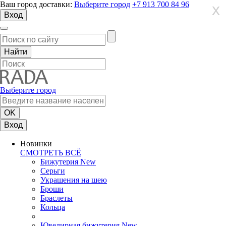
Ваш город доставки:
Выберите город
+7 913 700 84 96
X
X
X
Вход
Выберите город
Вход
Новинки
СМОТРЕТЬ ВСЁ
Бижутерия New
Серьги
Украшения на шею
Броши
Браслеты
Кольца
Ювелирная бижутерия New