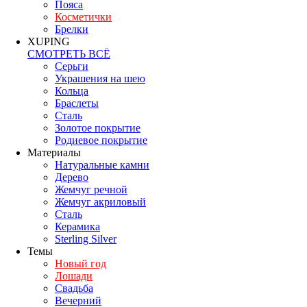
Пояса
Косметички
Брелки
XUPING
СМОТРЕТЬ ВСЁ
Серьги
Украшения на шею
Кольца
Браслеты
Сталь
Золотое покрытие
Родиевое покрытие
Материалы
Натуральные камни
Дерево
Жемчуг речной
Жемчуг акриловый
Сталь
Керамика
Sterling Silver
Темы
Новый год
Лошади
Свадьба
Вечерний