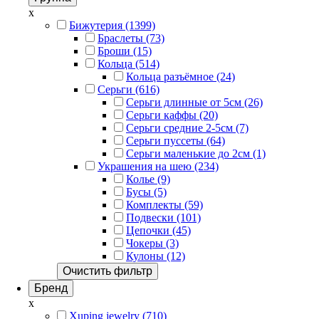
x
Бижутерия (1399)
Браслеты (73)
Броши (15)
Кольца (514)
Кольца разъёмное (24)
Серьги (616)
Серьги длинные от 5см (26)
Серьги каффы (20)
Серьги средние 2-5см (7)
Серьги пуссеты (64)
Серьги маленькие до 2см (1)
Украшения на шею (234)
Колье (9)
Бусы (5)
Комплекты (59)
Подвески (101)
Цепочки (45)
Чокеры (3)
Кулоны (12)
Очистить фильтр
Бренд
x
Xuping jewelry (710)