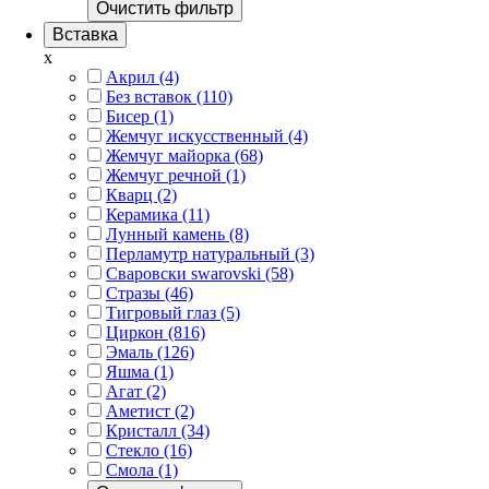
Очистить фильтр
Вставка
x
Акрил (4)
Без вставок (110)
Бисер (1)
Жемчуг искусственный (4)
Жемчуг майорка (68)
Жемчуг речной (1)
Кварц (2)
Керамика (11)
Лунный камень (8)
Перламутр натуральный (3)
Сваровски swarovski (58)
Стразы (46)
Тигровый глаз (5)
Циркон (816)
Эмаль (126)
Яшма (1)
Агат (2)
Аметист (2)
Кристалл (34)
Стекло (16)
Смола (1)