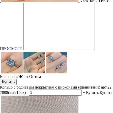
NEW
БЫСТРЫЙ
ПРОСМОТР
Кольцо
240
шт
Оптом
Купить
Кольцо с родиевым покрытием с цирконами (фианитами) арт.22
7898(id291563)
-
+
Купить
Купить