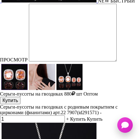
NEW
БЫСТРЫЙ
ПРОСМОТР
Серьги-пуссеты на гвоздиках
880
шт
Оптом
Купить
Серьги-пуссеты на гвоздиках с родиевым покрытием с
цирконами (фианитами) арт.22 7907(id291571)
-
+
Купить
Купить