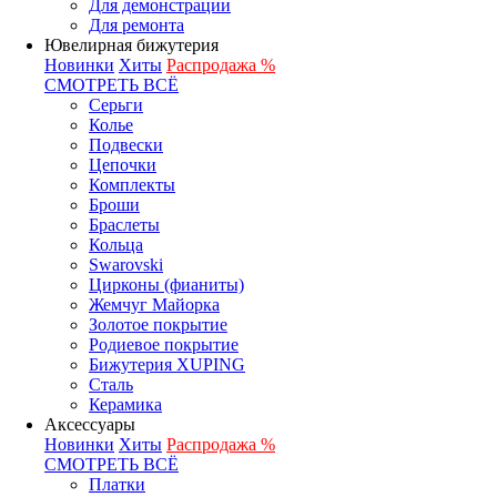
Для демонстрации
Для ремонта
Ювелирная бижутерия
Новинки
Хиты
Распродажа %
СМОТРЕТЬ ВСЁ
Серьги
Колье
Подвески
Цепочки
Комплекты
Броши
Браслеты
Кольца
Swarovski
Цирконы (фианиты)
Жемчуг Майорка
Золотое покрытие
Родиевое покрытие
Бижутерия XUPING
Сталь
Керамика
Аксессуары
Новинки
Хиты
Распродажа %
СМОТРЕТЬ ВСЁ
Платки