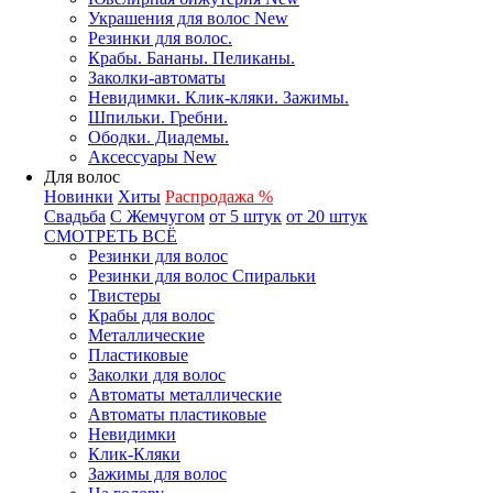
Украшения для волос New
Резинки для волос.
Крабы. Бананы. Пеликаны.
Заколки-автоматы
Невидимки. Клик-кляки. Зажимы.
Шпильки. Гребни.
Ободки. Диадемы.
Аксессуары New
Для волос
Новинки
Хиты
Распродажа %
Свадьба
С Жемчугом
от 5 штук
от 20 штук
СМОТРЕТЬ ВСЁ
Резинки для волос
Резинки для волос Спиральки
Твистеры
Крабы для волос
Металлические
Пластиковые
Заколки для волос
Автоматы металлические
Автоматы пластиковые
Невидимки
Клик-Кляки
Зажимы для волос