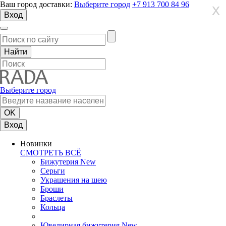
Ваш город доставки:
Выберите город
+7 913 700 84 96
X
X
X
Вход
Выберите город
Вход
Новинки
СМОТРЕТЬ ВСЁ
Бижутерия New
Серьги
Украшения на шею
Броши
Браслеты
Кольца
Ювелирная бижутерия New