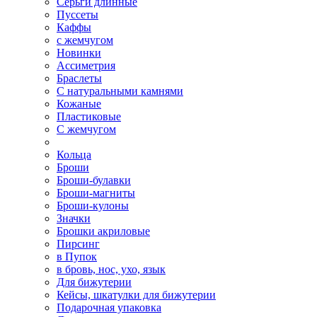
Серьги длинные
Пуссеты
Каффы
с жемчугом
Новинки
Ассиметрия
Браслеты
С натуральными камнями
Кожаные
Пластиковые
С жемчугом
Кольца
Броши
Броши-булавки
Броши-магниты
Броши-кулоны
Значки
Брошки акриловые
Пирсинг
в Пупок
в бровь, нос, ухо, язык
Для бижутерии
Кейсы, шкатулки для бижутерии
Подарочная упаковка