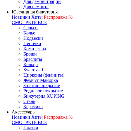
Для демонстрации
Для ремонта
Ювелирная бижутерия
Новинки
Хиты
Распродажа %
СМОТРЕТЬ ВСЁ
Серьги
Колье
Подвески
Цепочки
Комплекты
Броши
Браслеты
Кольца
Swarovski
Цирконы (фианиты)
Жемчуг Майорка
Золотое покрытие
Родиевое покрытие
Бижутерия XUPING
Сталь
Керамика
Аксессуары
Новинки
Хиты
Распродажа %
СМОТРЕТЬ ВСЁ
Платки