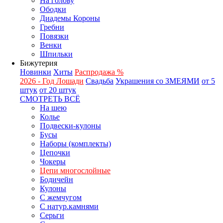
На голову
Ободки
Диадемы Короны
Гребни
Повязки
Венки
Шпильки
Бижутерия
Новинки
Хиты
Распродажа %
2026 - Год Лошади
Свадьба
Украшения со ЗМЕЯМИ
от 5
штук
от 20 штук
СМОТРЕТЬ ВСЁ
На шею
Колье
Подвески-кулоны
Бусы
Наборы (комплекты)
Цепочки
Чокеры
Цепи многослойные
Бодичейн
Кулоны
С жемчугом
С натур.камнями
Серьги