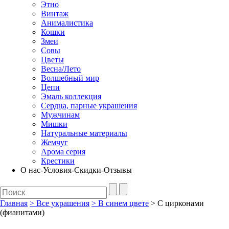
Этно
Винтаж
Анималистика
Кошки
Змеи
Совы
Цветы
Весна/Лето
Волшебный мир
Цепи
Эмаль коллекция
Сердца, парные украшения
Мужчинам
Мишки
Натуральные материалы
Жемчуг
Арома серия
Крестики
О нас-Условия-Скидки-Отзывы
Главная
>
Все украшения
>
В синем цвете
> С цирконами
(фианитами)