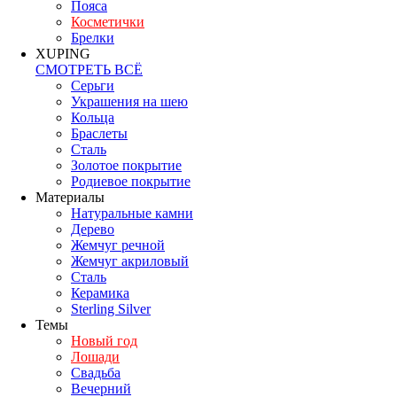
Пояса
Косметички
Брелки
XUPING
СМОТРЕТЬ ВСЁ
Серьги
Украшения на шею
Кольца
Браслеты
Сталь
Золотое покрытие
Родиевое покрытие
Материалы
Натуральные камни
Дерево
Жемчуг речной
Жемчуг акриловый
Сталь
Керамика
Sterling Silver
Темы
Новый год
Лошади
Свадьба
Вечерний