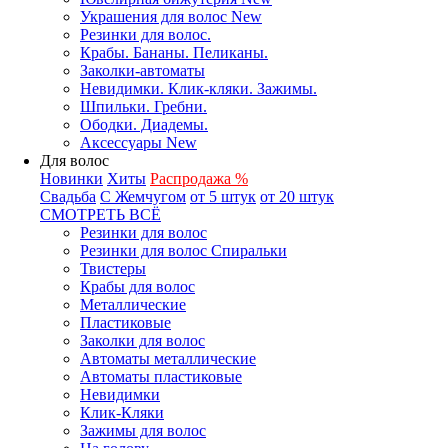
Украшения для волос New
Резинки для волос.
Крабы. Бананы. Пеликаны.
Заколки-автоматы
Невидимки. Клик-кляки. Зажимы.
Шпильки. Гребни.
Ободки. Диадемы.
Аксессуары New
Для волос
Новинки
Хиты
Распродажа %
Свадьба
С Жемчугом
от 5 штук
от 20 штук
СМОТРЕТЬ ВСЁ
Резинки для волос
Резинки для волос Спиральки
Твистеры
Крабы для волос
Металлические
Пластиковые
Заколки для волос
Автоматы металлические
Автоматы пластиковые
Невидимки
Клик-Кляки
Зажимы для волос