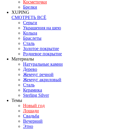
Косметички
Брелки
XUPING
СМОТРЕТЬ ВСЁ
Серьги
Украшения на шею
Кольца
Браслеты
Сталь
Золотое покрытие
Родиевое покрытие
Материалы
Натуральные камни
Дерево
Жемчуг речной
Жемчуг акриловый
Сталь
Керамика
Sterling Silver
Темы
Новый год
Лошади
Свадьба
Вечерний
Этно