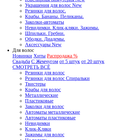
Украшения для волос New
Резинки для волос.
Крабы. Бананы. Пеликаны.
Заколки-автоматы
Невидимки. Клик-кляки. Зажимы.
Шпильки. Гребни.
Ободки. Диадемы.
Аксессуары New
Для волос
Новинки
Хиты
Распродажа %
Свадьба
С Жемчугом
от 5 штук
от 20 штук
СМОТРЕТЬ ВСЁ
Резинки для волос
Резинки для волос Спиральки
Твистеры
Крабы для волос
Металлические
Пластиковые
Заколки для волос
Автоматы металлические
Автоматы пластиковые
Невидимки
Клик-Кляки
Зажимы для волос