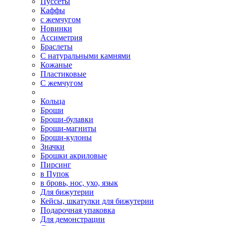
Пуссеты
Каффы
с жемчугом
Новинки
Ассиметрия
Браслеты
С натуральными камнями
Кожаные
Пластиковые
С жемчугом
Кольца
Броши
Броши-булавки
Броши-магниты
Броши-кулоны
Значки
Брошки акриловые
Пирсинг
в Пупок
в бровь, нос, ухо, язык
Для бижутерии
Кейсы, шкатулки для бижутерии
Подарочная упаковка
Для демонстрации