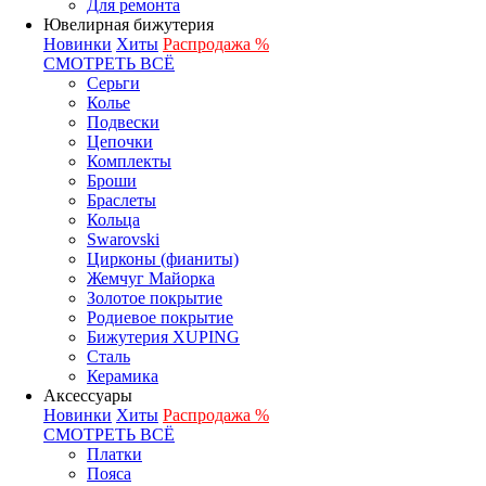
Для ремонта
Ювелирная бижутерия
Новинки
Хиты
Распродажа %
СМОТРЕТЬ ВСЁ
Серьги
Колье
Подвески
Цепочки
Комплекты
Броши
Браслеты
Кольца
Swarovski
Цирконы (фианиты)
Жемчуг Майорка
Золотое покрытие
Родиевое покрытие
Бижутерия XUPING
Сталь
Керамика
Аксессуары
Новинки
Хиты
Распродажа %
СМОТРЕТЬ ВСЁ
Платки
Пояса