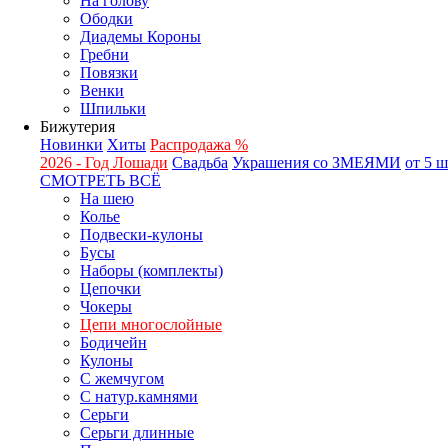
На голову
Ободки
Диадемы Короны
Гребни
Повязки
Венки
Шпильки
Бижутерия
Новинки
Хиты
Распродажа %
2026 - Год Лошади
Свадьба
Украшения со ЗМЕЯМИ
от 5 
СМОТРЕТЬ ВСЁ
На шею
Колье
Подвески-кулоны
Бусы
Наборы (комплекты)
Цепочки
Чокеры
Цепи многослойные
Бодичейн
Кулоны
С жемчугом
С натур.камнями
Серьги
Серьги длинные