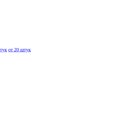
штук
от 20 штук