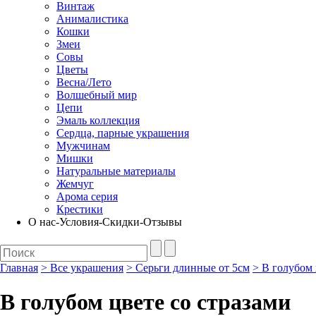
Винтаж
Анималистика
Кошки
Змеи
Совы
Цветы
Весна/Лето
Волшебный мир
Цепи
Эмаль коллекция
Сердца, парные украшения
Мужчинам
Мишки
Натуральные материалы
Жемчуг
Арома серия
Крестики
О нас-Условия-Скидки-Отзывы
Главная
>
Все украшения
>
Серьги длинные от 5см
>
В голубом 
В голубом цвете со стразами