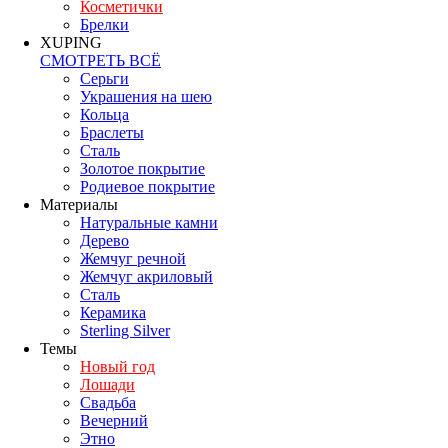
Косметички
Брелки
XUPING
СМОТРЕТЬ ВСЁ
Серьги
Украшения на шею
Кольца
Браслеты
Сталь
Золотое покрытие
Родиевое покрытие
Материалы
Натуральные камни
Дерево
Жемчуг речной
Жемчуг акриловый
Сталь
Керамика
Sterling Silver
Темы
Новый год
Лошади
Свадьба
Вечерний
Этно