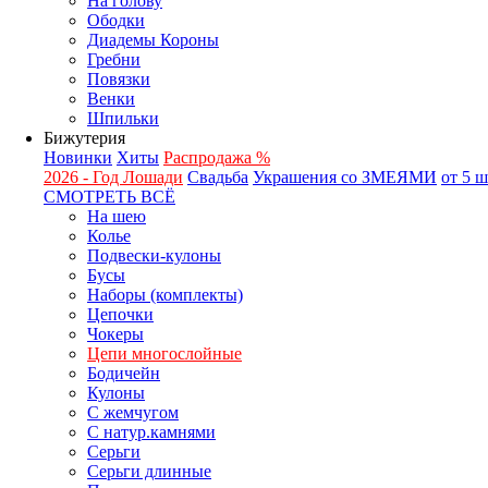
На голову
Ободки
Диадемы Короны
Гребни
Повязки
Венки
Шпильки
Бижутерия
Новинки
Хиты
Распродажа %
2026 - Год Лошади
Свадьба
Украшения со ЗМЕЯМИ
от 5 
СМОТРЕТЬ ВСЁ
На шею
Колье
Подвески-кулоны
Бусы
Наборы (комплекты)
Цепочки
Чокеры
Цепи многослойные
Бодичейн
Кулоны
С жемчугом
С натур.камнями
Серьги
Серьги длинные