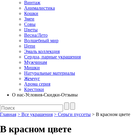
Винтаж
Анималистика
Кошки
Змеи
Совы
Цветы
Весна/Лето
Волшебный мир
Цепи
Эмаль коллекция
Сердца, парные украшения
Мужчинам
Мишки
Натуральные материалы
Жемчуг
Арома серия
Крестики
О нас-Условия-Скидки-Отзывы
Главная
>
Все украшения
>
Серьги пуссеты
> В красном цвете
В красном цвете