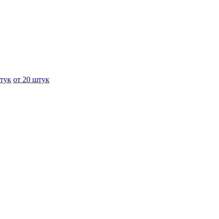
штук
от 20 штук