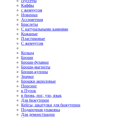
Пуссеты
Каффы
с жемчугом
Новинки
Ассиметрия
Браслеты
С натуральными камнями
Кожаные
Пластиковые
С жемчугом
Кольца
Броши
Броши-булавки
Броши-магниты
Броши-кулоны
Значки
Брошки акриловые
Пирсинг
в Пупок
в бровь, нос, ухо, язык
Для бижутерии
Кейсы, шкатулки для бижутерии
Подарочная упаковка
Для демонстрации