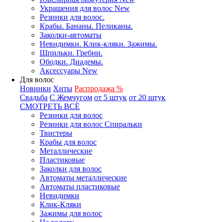
Украшения для волос New
Резинки для волос.
Крабы. Бананы. Пеликаны.
Заколки-автоматы
Невидимки. Клик-кляки. Зажимы.
Шпильки. Гребни.
Ободки. Диадемы.
Аксессуары New
Для волос
Новинки
Хиты
Распродажа %
Свадьба
С Жемчугом
от 5 штук
от 20 штук
СМОТРЕТЬ ВСЁ
Резинки для волос
Резинки для волос Спиральки
Твистеры
Крабы для волос
Металлические
Пластиковые
Заколки для волос
Автоматы металлические
Автоматы пластиковые
Невидимки
Клик-Кляки
Зажимы для волос