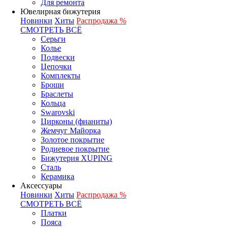
Для ремонта
Ювелирная бижутерия
Новинки
Хиты
Распродажа %
СМОТРЕТЬ ВСЁ
Серьги
Колье
Подвески
Цепочки
Комплекты
Броши
Браслеты
Кольца
Swarovski
Цирконы (фианиты)
Жемчуг Майорка
Золотое покрытие
Родиевое покрытие
Бижутерия XUPING
Сталь
Керамика
Аксессуары
Новинки
Хиты
Распродажа %
СМОТРЕТЬ ВСЁ
Платки
Пояса