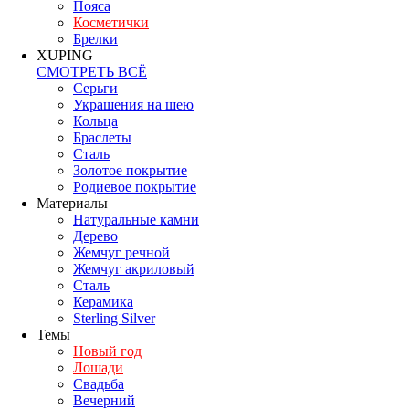
Пояса
Косметички
Брелки
XUPING
СМОТРЕТЬ ВСЁ
Серьги
Украшения на шею
Кольца
Браслеты
Сталь
Золотое покрытие
Родиевое покрытие
Материалы
Натуральные камни
Дерево
Жемчуг речной
Жемчуг акриловый
Сталь
Керамика
Sterling Silver
Темы
Новый год
Лошади
Свадьба
Вечерний