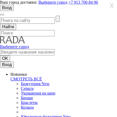
Ваш город доставки:
Выберите город
+7 913 700 84 96
X
X
X
Вход
Выберите город
Вход
Новинки
СМОТРЕТЬ ВСЁ
Бижутерия New
Серьги
Украшения на шею
Броши
Браслеты
Кольца
Ювелирная бижутерия New