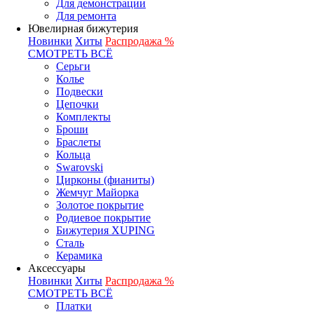
Для демонстрации
Для ремонта
Ювелирная бижутерия
Новинки
Хиты
Распродажа %
СМОТРЕТЬ ВСЁ
Серьги
Колье
Подвески
Цепочки
Комплекты
Броши
Браслеты
Кольца
Swarovski
Цирконы (фианиты)
Жемчуг Майорка
Золотое покрытие
Родиевое покрытие
Бижутерия XUPING
Сталь
Керамика
Аксессуары
Новинки
Хиты
Распродажа %
СМОТРЕТЬ ВСЁ
Платки