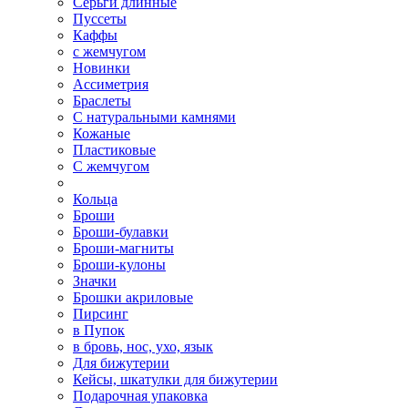
Серьги длинные
Пуссеты
Каффы
с жемчугом
Новинки
Ассиметрия
Браслеты
С натуральными камнями
Кожаные
Пластиковые
С жемчугом
Кольца
Броши
Броши-булавки
Броши-магниты
Броши-кулоны
Значки
Брошки акриловые
Пирсинг
в Пупок
в бровь, нос, ухо, язык
Для бижутерии
Кейсы, шкатулки для бижутерии
Подарочная упаковка