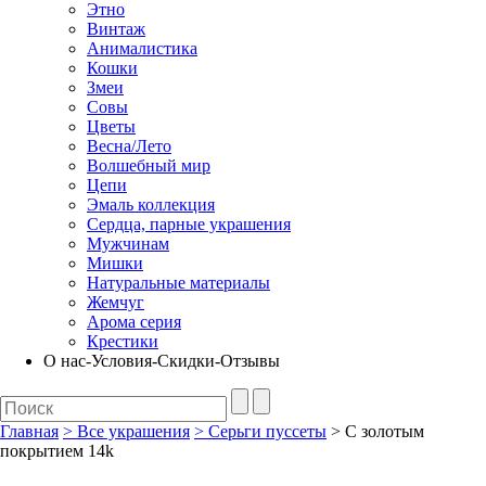
Этно
Винтаж
Анималистика
Кошки
Змеи
Совы
Цветы
Весна/Лето
Волшебный мир
Цепи
Эмаль коллекция
Сердца, парные украшения
Мужчинам
Мишки
Натуральные материалы
Жемчуг
Арома серия
Крестики
О нас-Условия-Скидки-Отзывы
Главная
>
Все украшения
>
Серьги пуссеты
> С золотым
покрытием 14k