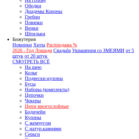
На голову
Ободки
Диадемы Короны
Гребни
Повязки
Венки
Шпильки
Бижутерия
Новинки
Хиты
Распродажа %
2026 - Год Лошади
Свадьба
Украшения со ЗМЕЯМИ
от 5
штук
от 20 штук
СМОТРЕТЬ ВСЁ
На шею
Колье
Подвески-кулоны
Бусы
Наборы (комплекты)
Цепочки
Чокеры
Цепи многослойные
Бодичейн
Кулоны
С жемчугом
С натур.камнями
Серьги