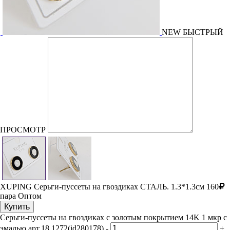
NEW
БЫСТРЫЙ
ПРОСМОТР
XUPING Серьги-пуссеты на гвоздиках
СТАЛЬ. 1.3*1.3см
160
пара
Оптом
Купить
Серьги-пуссеты на гвоздиках с золотым покрытием 14K 1 мкр с
эмалью арт.18 1272(id280178)
-
+