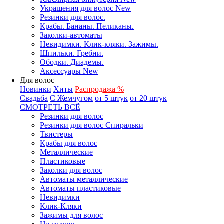
Украшения для волос New
Резинки для волос.
Крабы. Бананы. Пеликаны.
Заколки-автоматы
Невидимки. Клик-кляки. Зажимы.
Шпильки. Гребни.
Ободки. Диадемы.
Аксессуары New
Для волос
Новинки
Хиты
Распродажа %
Свадьба
С Жемчугом
от 5 штук
от 20 штук
СМОТРЕТЬ ВСЁ
Резинки для волос
Резинки для волос Спиральки
Твистеры
Крабы для волос
Металлические
Пластиковые
Заколки для волос
Автоматы металлические
Автоматы пластиковые
Невидимки
Клик-Кляки
Зажимы для волос