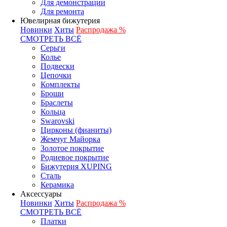
Для демонстрации
Для ремонта
Ювелирная бижутерия
Новинки
Хиты
Распродажа %
СМОТРЕТЬ ВСЁ
Серьги
Колье
Подвески
Цепочки
Комплекты
Броши
Браслеты
Кольца
Swarovski
Цирконы (фианиты)
Жемчуг Майорка
Золотое покрытие
Родиевое покрытие
Бижутерия XUPING
Сталь
Керамика
Аксессуары
Новинки
Хиты
Распродажа %
СМОТРЕТЬ ВСЁ
Платки