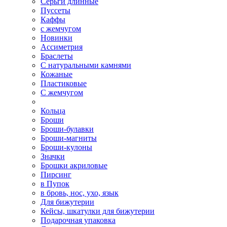
Серьги длинные
Пуссеты
Каффы
с жемчугом
Новинки
Ассиметрия
Браслеты
С натуральными камнями
Кожаные
Пластиковые
С жемчугом
Кольца
Броши
Броши-булавки
Броши-магниты
Броши-кулоны
Значки
Брошки акриловые
Пирсинг
в Пупок
в бровь, нос, ухо, язык
Для бижутерии
Кейсы, шкатулки для бижутерии
Подарочная упаковка