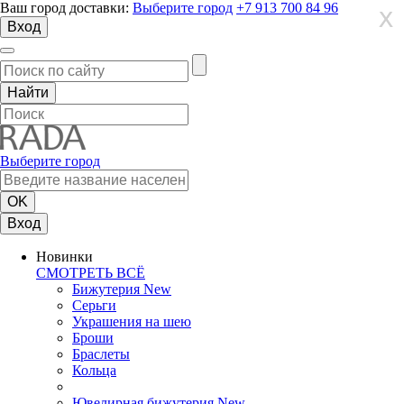
Ваш город доставки:
Выберите город
+7 913 700 84 96
X
X
X
Вход
Выберите город
Вход
Новинки
СМОТРЕТЬ ВСЁ
Бижутерия New
Серьги
Украшения на шею
Броши
Браслеты
Кольца
Ювелирная бижутерия New