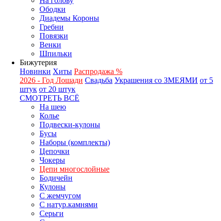
На голову
Ободки
Диадемы Короны
Гребни
Повязки
Венки
Шпильки
Бижутерия
Новинки
Хиты
Распродажа %
2026 - Год Лошади
Свадьба
Украшения со ЗМЕЯМИ
от 5
штук
от 20 штук
СМОТРЕТЬ ВСЁ
На шею
Колье
Подвески-кулоны
Бусы
Наборы (комплекты)
Цепочки
Чокеры
Цепи многослойные
Бодичейн
Кулоны
С жемчугом
С натур.камнями
Серьги