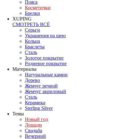
Пояса
Косметички
Брелки
XUPING
СМОТРЕТЬ ВСЁ
Серьги
Украшения на шею
Кольца
Браслеты
Сталь
Золотое покрытие
Родиевое покрытие
Материалы
Натуральные камни
Дерево
Жемчуг речной
Жемчуг акриловый
Сталь
Керамика
Sterling Silver
Темы
Новый год
Лошади
Свадьба
Вечерний