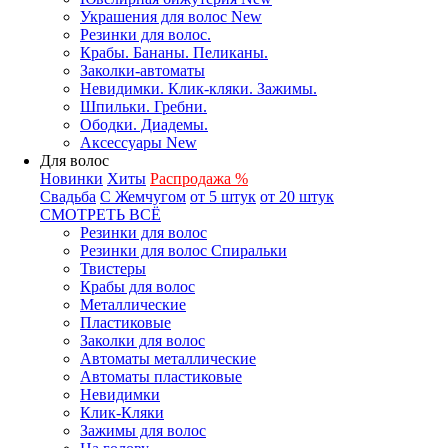
Украшения для волос New
Резинки для волос.
Крабы. Бананы. Пеликаны.
Заколки-автоматы
Невидимки. Клик-кляки. Зажимы.
Шпильки. Гребни.
Ободки. Диадемы.
Аксессуары New
Для волос
Новинки
Хиты
Распродажа %
Свадьба
С Жемчугом
от 5 штук
от 20 штук
СМОТРЕТЬ ВСЁ
Резинки для волос
Резинки для волос Спиральки
Твистеры
Крабы для волос
Металлические
Пластиковые
Заколки для волос
Автоматы металлические
Автоматы пластиковые
Невидимки
Клик-Кляки
Зажимы для волос