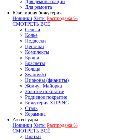
Для демонстрации
Для ремонта
Ювелирная бижутерия
Новинки
Хиты
Распродажа %
СМОТРЕТЬ ВСЁ
Серьги
Колье
Подвески
Цепочки
Комплекты
Броши
Браслеты
Кольца
Swarovski
Цирконы (фианиты)
Жемчуг Майорка
Золотое покрытие
Родиевое покрытие
Бижутерия XUPING
Сталь
Керамика
Аксессуары
Новинки
Хиты
Распродажа %
СМОТРЕТЬ ВСЁ
Платки