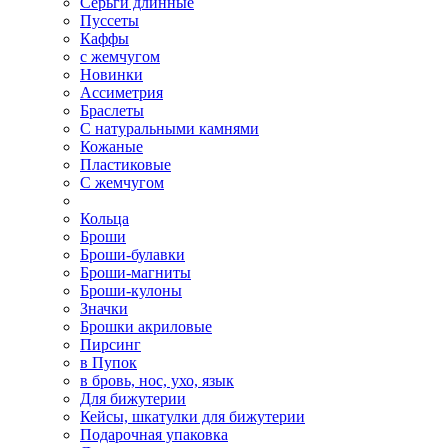
Серьги длинные
Пуссеты
Каффы
с жемчугом
Новинки
Ассиметрия
Браслеты
С натуральными камнями
Кожаные
Пластиковые
С жемчугом
Кольца
Броши
Броши-булавки
Броши-магниты
Броши-кулоны
Значки
Брошки акриловые
Пирсинг
в Пупок
в бровь, нос, ухо, язык
Для бижутерии
Кейсы, шкатулки для бижутерии
Подарочная упаковка