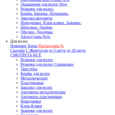
Украшения для волос New
Резинки для волос.
Крабы. Бананы. Пеликаны.
Заколки-автоматы
Невидимки. Клик-кляки. Зажимы.
Шпильки. Гребни.
Ободки. Диадемы.
Аксессуары New
Для волос
Новинки
Хиты
Распродажа %
Свадьба
С Жемчугом
от 5 штук
от 20 штук
СМОТРЕТЬ ВСЁ
Резинки для волос
Резинки для волос Спиральки
Твистеры
Крабы для волос
Металлические
Пластиковые
Заколки для волос
Автоматы металлические
Автоматы пластиковые
Невидимки
Клик-Кляки
Зажимы для волос