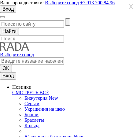
Ваш город доставки:
Выберите город
+7 913 700 84 96
X
X
X
Вход
Выберите город
Вход
Новинки
СМОТРЕТЬ ВСЁ
Бижутерия New
Серьги
Украшения на шею
Броши
Браслеты
Кольца
Ювелирная бижутерия New