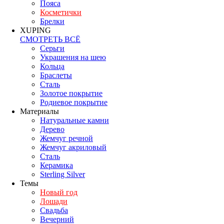
Пояса
Косметички
Брелки
XUPING
СМОТРЕТЬ ВСЁ
Серьги
Украшения на шею
Кольца
Браслеты
Сталь
Золотое покрытие
Родиевое покрытие
Материалы
Натуральные камни
Дерево
Жемчуг речной
Жемчуг акриловый
Сталь
Керамика
Sterling Silver
Темы
Новый год
Лошади
Свадьба
Вечерний