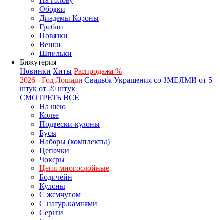
На голову
Ободки
Диадемы Короны
Гребни
Повязки
Венки
Шпильки
Бижутерия
Новинки
Хиты
Распродажа %
2026 - Год Лошади
Свадьба
Украшения со ЗМЕЯМИ
от 5
штук
от 20 штук
СМОТРЕТЬ ВСЁ
На шею
Колье
Подвески-кулоны
Бусы
Наборы (комплекты)
Цепочки
Чокеры
Цепи многослойные
Бодичейн
Кулоны
С жемчугом
С натур.камнями
Серьги