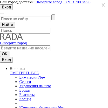
Ваш город доставки:
Выберите город
+7 913 700 84 96
X
X
X
Вход
Выберите город
Вход
Новинки
СМОТРЕТЬ ВСЁ
Бижутерия New
Серьги
Украшения на шею
Броши
Браслеты
Кольца
Ювелирная бижутерия New