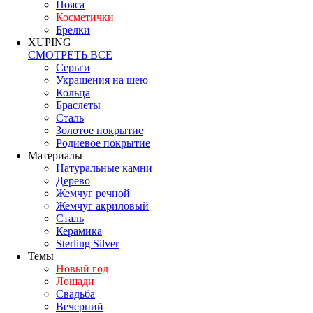
Пояса
Косметички
Брелки
XUPING
СМОТРЕТЬ ВСЁ
Серьги
Украшения на шею
Кольца
Браслеты
Сталь
Золотое покрытие
Родиевое покрытие
Материалы
Натуральные камни
Дерево
Жемчуг речной
Жемчуг акриловый
Сталь
Керамика
Sterling Silver
Темы
Новый год
Лошади
Свадьба
Вечерний