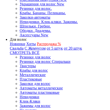
Украшения для волос New
Резинки для волос.
Крабы. Бананы. Пеликаны.
Заколки-автоматы
Невидимки. Клик-кляки. Зажимы.
Шпильки. Гребни.
Ободки. Диадемы.
Аксессуары New
Для волос
Новинки
Хиты
Распродажа %
Свадьба
С Жемчугом
от 5 штук
от 20 штук
СМОТРЕТЬ ВСЁ
Резинки для волос
Резинки для волос Спиральки
Твистеры
Крабы для волос
Металлические
Пластиковые
Заколки для волос
Автоматы металлические
Автоматы пластиковые
Невидимки
Клик-Кляки
Зажимы для волос