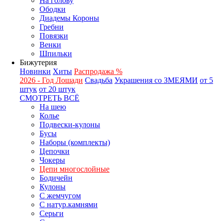
На голову
Ободки
Диадемы Короны
Гребни
Повязки
Венки
Шпильки
Бижутерия
Новинки
Хиты
Распродажа %
2026 - Год Лошади
Свадьба
Украшения со ЗМЕЯМИ
от 5
штук
от 20 штук
СМОТРЕТЬ ВСЁ
На шею
Колье
Подвески-кулоны
Бусы
Наборы (комплекты)
Цепочки
Чокеры
Цепи многослойные
Бодичейн
Кулоны
С жемчугом
С натур.камнями
Серьги