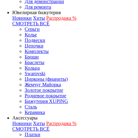
Для демонстрации
Для ремонта
Ювелирная бижутерия
Новинки
Хиты
Распродажа %
СМОТРЕТЬ ВСЁ
Серьги
Колье
Подвески
Цепочки
Комплекты
Броши
Браслеты
Кольца
Swarovski
Цирконы (фианиты)
Жемчуг Майорка
Золотое покрытие
Родиевое покрытие
Бижутерия XUPING
Сталь
Керамика
Аксессуары
Новинки
Хиты
Распродажа %
СМОТРЕТЬ ВСЁ
Платки