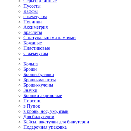
Серьги длинные
Пуссеты
Каффы
с жемчугом
Новинки
Ассиметрия
Браслеты
С натуральными камнями
Кожаные
Пластиковые
С жемчугом
Кольца
Броши
Броши-булавки
Броши-магниты
Броши-кулоны
Значки
Брошки акриловые
Пирсинг
в Пупок
в бровь, нос, ухо, язык
Для бижутерии
Кейсы, шкатулки для бижутерии
Подарочная упаковка