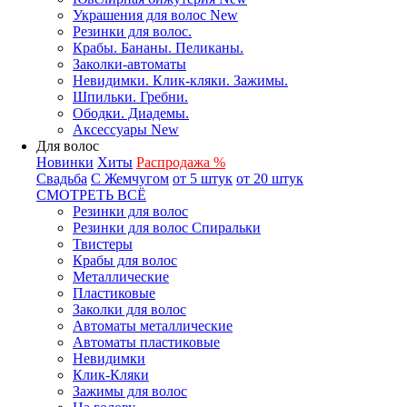
Украшения для волос New
Резинки для волос.
Крабы. Бананы. Пеликаны.
Заколки-автоматы
Невидимки. Клик-кляки. Зажимы.
Шпильки. Гребни.
Ободки. Диадемы.
Аксессуары New
Для волос
Новинки
Хиты
Распродажа %
Свадьба
С Жемчугом
от 5 штук
от 20 штук
СМОТРЕТЬ ВСЁ
Резинки для волос
Резинки для волос Спиральки
Твистеры
Крабы для волос
Металлические
Пластиковые
Заколки для волос
Автоматы металлические
Автоматы пластиковые
Невидимки
Клик-Кляки
Зажимы для волос