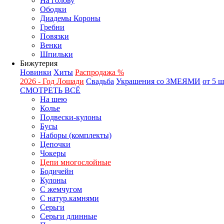
На голову
Ободки
Диадемы Короны
Гребни
Повязки
Венки
Шпильки
Бижутерия
Новинки
Хиты
Распродажа %
2026 - Год Лошади
Свадьба
Украшения со ЗМЕЯМИ
от 5 
СМОТРЕТЬ ВСЁ
На шею
Колье
Подвески-кулоны
Бусы
Наборы (комплекты)
Цепочки
Чокеры
Цепи многослойные
Бодичейн
Кулоны
С жемчугом
С натур.камнями
Серьги
Серьги длинные