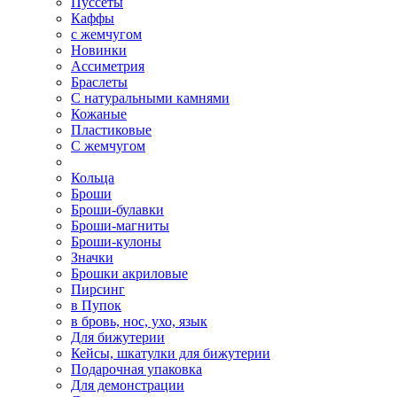
Пуссеты
Каффы
с жемчугом
Новинки
Ассиметрия
Браслеты
С натуральными камнями
Кожаные
Пластиковые
С жемчугом
Кольца
Броши
Броши-булавки
Броши-магниты
Броши-кулоны
Значки
Брошки акриловые
Пирсинг
в Пупок
в бровь, нос, ухо, язык
Для бижутерии
Кейсы, шкатулки для бижутерии
Подарочная упаковка
Для демонстрации