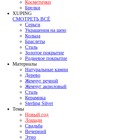
Косметички
Брелки
XUPING
СМОТРЕТЬ ВСЁ
Серьги
Украшения на шею
Кольца
Браслеты
Сталь
Золотое покрытие
Родиевое покрытие
Материалы
Натуральные камни
Дерево
Жемчуг речной
Жемчуг акриловый
Сталь
Керамика
Sterling Silver
Темы
Новый год
Лошади
Свадьба
Вечерний
Этно