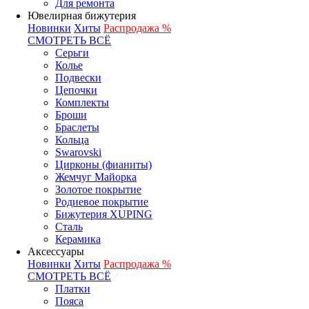
Для ремонта
Ювелирная бижутерия
Новинки
Хиты
Распродажа %
СМОТРЕТЬ ВСЁ
Серьги
Колье
Подвески
Цепочки
Комплекты
Броши
Браслеты
Кольца
Swarovski
Цирконы (фианиты)
Жемчуг Майорка
Золотое покрытие
Родиевое покрытие
Бижутерия XUPING
Сталь
Керамика
Аксессуары
Новинки
Хиты
Распродажа %
СМОТРЕТЬ ВСЁ
Платки
Пояса