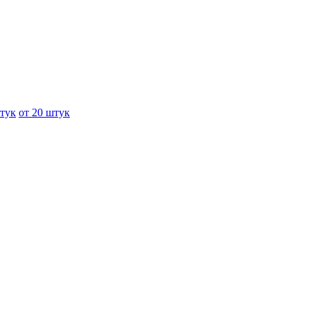
штук
от 20 штук