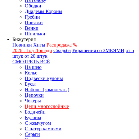
На голову
Ободки
Диадемы Короны
Гребни
Повязки
Венки
Шпильки
Бижутерия
Новинки
Хиты
Распродажа %
2026 - Год Лошади
Свадьба
Украшения со ЗМЕЯМИ
от 5
штук
от 20 штук
СМОТРЕТЬ ВСЁ
На шею
Колье
Подвески-кулоны
Бусы
Наборы (комплекты)
Цепочки
Чокеры
Цепи многослойные
Бодичейн
Кулоны
С жемчугом
С натур.камнями
Серьги