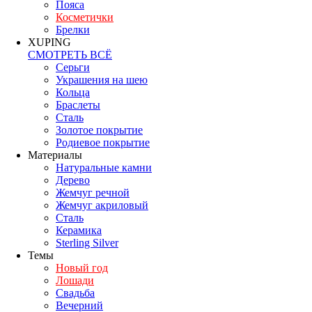
Пояса
Косметички
Брелки
XUPING
СМОТРЕТЬ ВСЁ
Серьги
Украшения на шею
Кольца
Браслеты
Сталь
Золотое покрытие
Родиевое покрытие
Материалы
Натуральные камни
Дерево
Жемчуг речной
Жемчуг акриловый
Сталь
Керамика
Sterling Silver
Темы
Новый год
Лошади
Свадьба
Вечерний