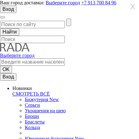
Ваш город доставки:
Выберите город
+7 913 700 84 96
X
X
X
Вход
Выберите город
Вход
Новинки
СМОТРЕТЬ ВСЁ
Бижутерия New
Серьги
Украшения на шею
Броши
Браслеты
Кольца
Ювелирная бижутерия New