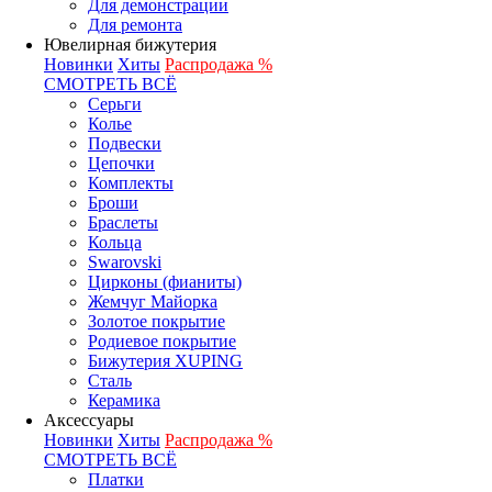
Для демонстрации
Для ремонта
Ювелирная бижутерия
Новинки
Хиты
Распродажа %
СМОТРЕТЬ ВСЁ
Серьги
Колье
Подвески
Цепочки
Комплекты
Броши
Браслеты
Кольца
Swarovski
Цирконы (фианиты)
Жемчуг Майорка
Золотое покрытие
Родиевое покрытие
Бижутерия XUPING
Сталь
Керамика
Аксессуары
Новинки
Хиты
Распродажа %
СМОТРЕТЬ ВСЁ
Платки