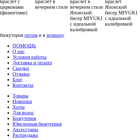
Браслет с
Браслет в
Браслет в
Браслет
цирконами
вечернем стиле
вечернем стиле
Японский
(фианитами)
Японский
бисер MIYUKI
бисер MIYUKI
с идеальной
с идеальной
калибровкой
калибровкой
бижутерия
оптом
и в
розницу
ПОМОЩЬ
О нас
Условия работы
Доставка и оплата
Скидки
Отзывы
Блог
Контакты
Товары
Новинки
Хиты
Для волос
Бижутерия
Ювелирная бижутерия
Аксессуары
Распродажа