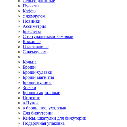
Серьги длинные
Пуссеты
Каффы
с жемчугом
Новинки
Ассиметрия
Браслеты
С натуральными камнями
Кожаные
Пластиковые
С жемчугом
Кольца
Броши
Броши-булавки
Броши-магниты
Броши-кулоны
Значки
Брошки акриловые
Пирсинг
в Пупок
в бровь, нос, ухо, язык
Для бижутерии
Кейсы, шкатулки для бижутерии
Подарочная упаковка