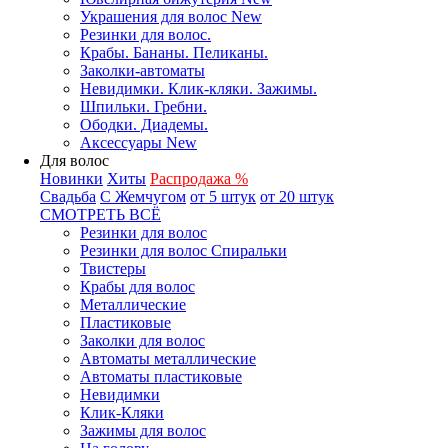
Украшения для волос New
Резинки для волос.
Крабы. Бананы. Пеликаны.
Заколки-автоматы
Невидимки. Клик-кляки. Зажимы.
Шпильки. Гребни.
Ободки. Диадемы.
Аксессуары New
Для волос
Новинки
Хиты
Распродажа %
Свадьба
С Жемчугом
от 5 штук
от 20 штук
СМОТРЕТЬ ВСЁ
Резинки для волос
Резинки для волос Спиральки
Твистеры
Крабы для волос
Металлические
Пластиковые
Заколки для волос
Автоматы металлические
Автоматы пластиковые
Невидимки
Клик-Кляки
Зажимы для волос