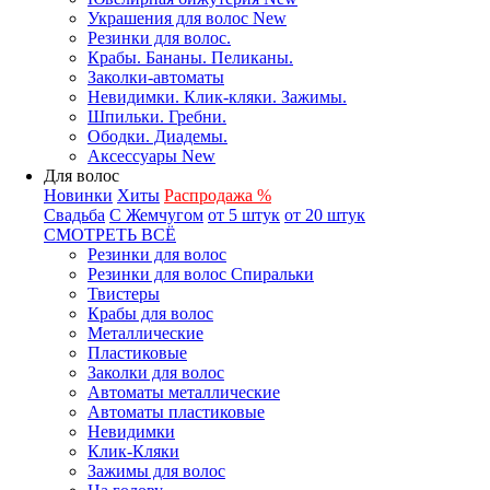
Украшения для волос New
Резинки для волос.
Крабы. Бананы. Пеликаны.
Заколки-автоматы
Невидимки. Клик-кляки. Зажимы.
Шпильки. Гребни.
Ободки. Диадемы.
Аксессуары New
Для волос
Новинки
Хиты
Распродажа %
Свадьба
С Жемчугом
от 5 штук
от 20 штук
СМОТРЕТЬ ВСЁ
Резинки для волос
Резинки для волос Спиральки
Твистеры
Крабы для волос
Металлические
Пластиковые
Заколки для волос
Автоматы металлические
Автоматы пластиковые
Невидимки
Клик-Кляки
Зажимы для волос