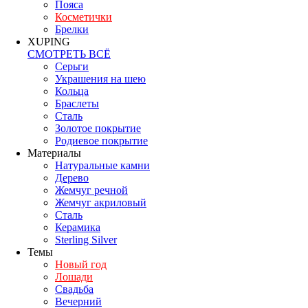
Пояса
Косметички
Брелки
XUPING
СМОТРЕТЬ ВСЁ
Серьги
Украшения на шею
Кольца
Браслеты
Сталь
Золотое покрытие
Родиевое покрытие
Материалы
Натуральные камни
Дерево
Жемчуг речной
Жемчуг акриловый
Сталь
Керамика
Sterling Silver
Темы
Новый год
Лошади
Свадьба
Вечерний