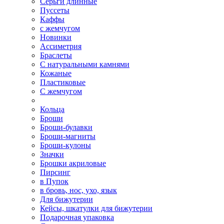
Серьги длинные
Пуссеты
Каффы
с жемчугом
Новинки
Ассиметрия
Браслеты
С натуральными камнями
Кожаные
Пластиковые
С жемчугом
Кольца
Броши
Броши-булавки
Броши-магниты
Броши-кулоны
Значки
Брошки акриловые
Пирсинг
в Пупок
в бровь, нос, ухо, язык
Для бижутерии
Кейсы, шкатулки для бижутерии
Подарочная упаковка