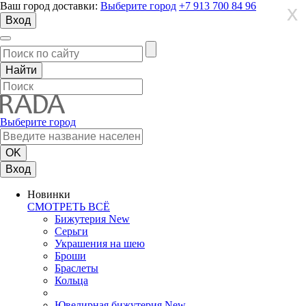
Ваш город доставки:
Выберите город
+7 913 700 84 96
X
X
X
Вход
Выберите город
Вход
Новинки
СМОТРЕТЬ ВСЁ
Бижутерия New
Серьги
Украшения на шею
Броши
Браслеты
Кольца
Ювелирная бижутерия New