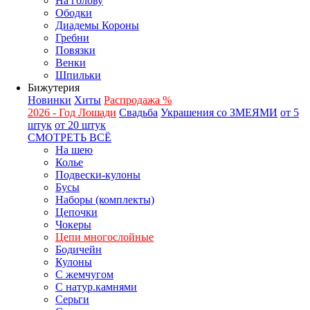
На голову
Ободки
Диадемы Короны
Гребни
Повязки
Венки
Шпильки
Бижутерия
Новинки
Хиты
Распродажа %
2026 - Год Лошади
Свадьба
Украшения со ЗМЕЯМИ
от 5
штук
от 20 штук
СМОТРЕТЬ ВСЁ
На шею
Колье
Подвески-кулоны
Бусы
Наборы (комплекты)
Цепочки
Чокеры
Цепи многослойные
Бодичейн
Кулоны
С жемчугом
С натур.камнями
Серьги