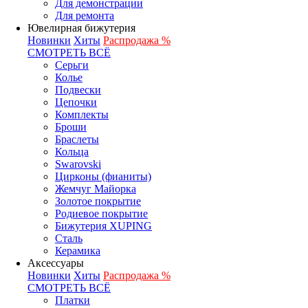
Для демонстрации
Для ремонта
Ювелирная бижутерия
Новинки
Хиты
Распродажа %
СМОТРЕТЬ ВСЁ
Серьги
Колье
Подвески
Цепочки
Комплекты
Броши
Браслеты
Кольца
Swarovski
Цирконы (фианиты)
Жемчуг Майорка
Золотое покрытие
Родиевое покрытие
Бижутерия XUPING
Сталь
Керамика
Аксессуары
Новинки
Хиты
Распродажа %
СМОТРЕТЬ ВСЁ
Платки