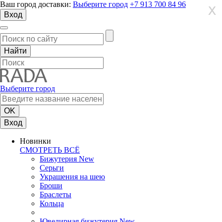
Ваш город доставки:
Выберите город
+7 913 700 84 96
X
X
X
Вход
Выберите город
Вход
Новинки
СМОТРЕТЬ ВСЁ
Бижутерия New
Серьги
Украшения на шею
Броши
Браслеты
Кольца
Ювелирная бижутерия New