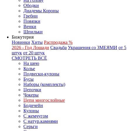
На голову
Ободки
Диадемы Короны
Гребни
Повязки
Венки
Шпильки
Бижутерия
Новинки
Хиты
Распродажа %
2026 - Год Лошади
Свадьба
Украшения со ЗМЕЯМИ
от 5
штук
от 20 штук
СМОТРЕТЬ ВСЁ
На шею
Колье
Подвески-кулоны
Бусы
Наборы (комплекты)
Цепочки
Чокеры
Цепи многослойные
Бодичейн
Кулоны
С жемчугом
С натур.камнями
Серьги