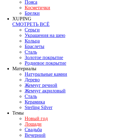
Пояса
Косметички
Брелки
XUPING
СМОТРЕТЬ ВСЁ
Серьги
Украшения на шею
Кольца
Браслеты
Сталь
Золотое покрытие
Родиевое покрытие
Материалы
Натуральные камни
Дерево
Жемчуг речной
Жемчуг акриловый
Сталь
Керамика
Sterling Silver
Темы
Новый год
Лошади
Свадьба
Вечерний