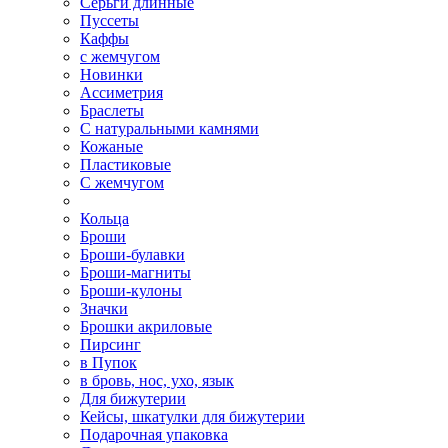
Серьги длинные
Пуссеты
Каффы
с жемчугом
Новинки
Ассиметрия
Браслеты
С натуральными камнями
Кожаные
Пластиковые
С жемчугом
Кольца
Броши
Броши-булавки
Броши-магниты
Броши-кулоны
Значки
Брошки акриловые
Пирсинг
в Пупок
в бровь, нос, ухо, язык
Для бижутерии
Кейсы, шкатулки для бижутерии
Подарочная упаковка