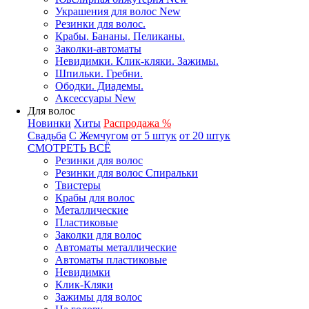
Украшения для волос New
Резинки для волос.
Крабы. Бананы. Пеликаны.
Заколки-автоматы
Невидимки. Клик-кляки. Зажимы.
Шпильки. Гребни.
Ободки. Диадемы.
Аксессуары New
Для волос
Новинки
Хиты
Распродажа %
Свадьба
С Жемчугом
от 5 штук
от 20 штук
СМОТРЕТЬ ВСЁ
Резинки для волос
Резинки для волос Спиральки
Твистеры
Крабы для волос
Металлические
Пластиковые
Заколки для волос
Автоматы металлические
Автоматы пластиковые
Невидимки
Клик-Кляки
Зажимы для волос