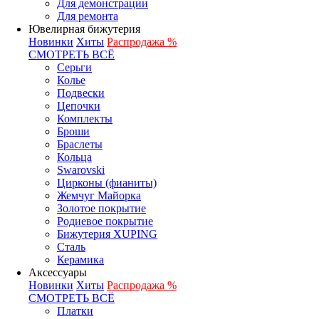
Для демонстрации
Для ремонта
Ювелирная бижутерия
Новинки
Хиты
Распродажа %
СМОТРЕТЬ ВСЁ
Серьги
Колье
Подвески
Цепочки
Комплекты
Броши
Браслеты
Кольца
Swarovski
Цирконы (фианиты)
Жемчуг Майорка
Золотое покрытие
Родиевое покрытие
Бижутерия XUPING
Сталь
Керамика
Аксессуары
Новинки
Хиты
Распродажа %
СМОТРЕТЬ ВСЁ
Платки