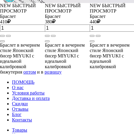
NEW
БЫСТРЫЙ
NEW
БЫСТРЫЙ
NEW
БЫСТРЫЙ
ПРОСМОТР
ПРОСМОТР
ПРОСМОТР
Браслет
Браслет
Браслет
410
380
440
Браслет в вечернем
Браслет в вечернем
Браслет в вечернем
стиле Японский
стиле Японский
стиле Японский
бисер MIYUKI с
бисер MIYUKI с
бисер MIYUKI с
идеальной
идеальной
идеальной
калибровкой
калибровкой
калибровкой
бижутерия
оптом
и в
розницу
ПОМОЩЬ
О нас
Условия работы
Доставка и оплата
Скидки
Отзывы
Блог
Контакты
Товары