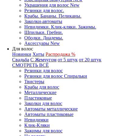
Украшения для волос New
Резинки для волос.
Крабы. Бананы. Пеликаны.
Заколки-автоматы
Невидимки. Клик-кляки. Зажимы.
Шпильки. Гребни.
Ободки. Диадемы.
Аксессуары New
Для волос
Новинки
Хиты
Распродажа %
Свадьба
С Жемчугом
от 5 штук
от 20 штук
СМОТРЕТЬ ВСЁ
Резинки для волос
Резинки для волос Спиральки
Твистеры
Крабы для волос
Металлические
Пластиковые
Заколки для волос
Автоматы металлические
Автоматы пластиковые
Невидимки
Клик-Кляки
Зажимы для волос