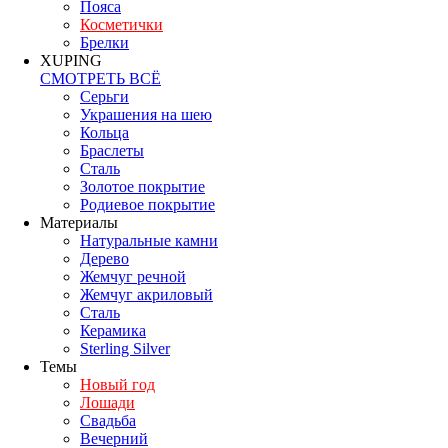
Пояса
Косметички
Брелки
XUPING
СМОТРЕТЬ ВСЁ
Серьги
Украшения на шею
Кольца
Браслеты
Сталь
Золотое покрытие
Родиевое покрытие
Материалы
Натуральные камни
Дерево
Жемчуг речной
Жемчуг акриловый
Сталь
Керамика
Sterling Silver
Темы
Новый год
Лошади
Свадьба
Вечерний