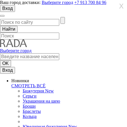
Ваш город доставки:
Выберите город
+7 913 700 84 96
X
X
X
Вход
Выберите город
Вход
Новинки
СМОТРЕТЬ ВСЁ
Бижутерия New
Серьги
Украшения на шею
Броши
Браслеты
Кольца
Ювелирная бижутерия New