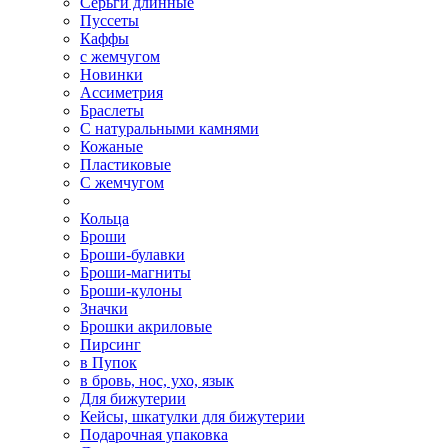
Серьги длинные
Пуссеты
Каффы
с жемчугом
Новинки
Ассиметрия
Браслеты
С натуральными камнями
Кожаные
Пластиковые
С жемчугом
Кольца
Броши
Броши-булавки
Броши-магниты
Броши-кулоны
Значки
Брошки акриловые
Пирсинг
в Пупок
в бровь, нос, ухо, язык
Для бижутерии
Кейсы, шкатулки для бижутерии
Подарочная упаковка