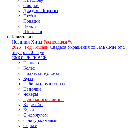
На голову
Ободки
Диадемы Короны
Гребни
Повязки
Венки
Шпильки
Бижутерия
Новинки
Хиты
Распродажа %
2026 - Год Лошади
Свадьба
Украшения со ЗМЕЯМИ
от 5
штук
от 20 штук
СМОТРЕТЬ ВСЁ
На шею
Колье
Подвески-кулоны
Бусы
Наборы (комплекты)
Цепочки
Чокеры
Цепи многослойные
Бодичейн
Кулоны
С жемчугом
С натур.камнями
Серьги