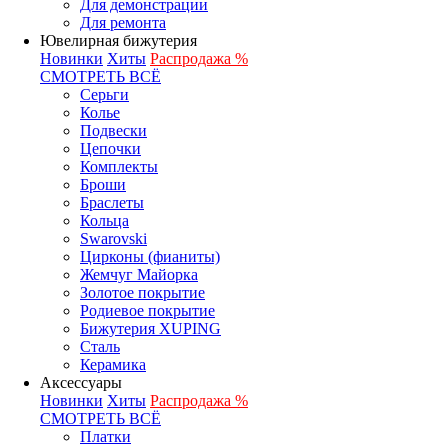
Для демонстрации
Для ремонта
Ювелирная бижутерия
Новинки
Хиты
Распродажа %
СМОТРЕТЬ ВСЁ
Серьги
Колье
Подвески
Цепочки
Комплекты
Броши
Браслеты
Кольца
Swarovski
Цирконы (фианиты)
Жемчуг Майорка
Золотое покрытие
Родиевое покрытие
Бижутерия XUPING
Сталь
Керамика
Аксессуары
Новинки
Хиты
Распродажа %
СМОТРЕТЬ ВСЁ
Платки