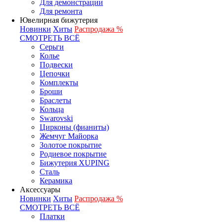
Для демонстрации
Для ремонта
Ювелирная бижутерия
Новинки
Хиты
Распродажа %
СМОТРЕТЬ ВСЁ
Серьги
Колье
Подвески
Цепочки
Комплекты
Броши
Браслеты
Кольца
Swarovski
Цирконы (фианиты)
Жемчуг Майорка
Золотое покрытие
Родиевое покрытие
Бижутерия XUPING
Сталь
Керамика
Аксессуары
Новинки
Хиты
Распродажа %
СМОТРЕТЬ ВСЁ
Платки