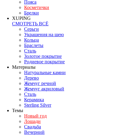
Пояса
Косметички
Брелки
XUPING
СМОТРЕТЬ ВСЁ
Серьги
Украшения на шею
Кольца
Браслеты
Сталь
Золотое покрытие
Родиевое покрытие
Материалы
Натуральные камни
Дерево
Жемчуг речной
Жемчуг акриловый
Сталь
Керамика
Sterling Silver
Темы
Новый год
Лошади
Свадьба
Вечерний