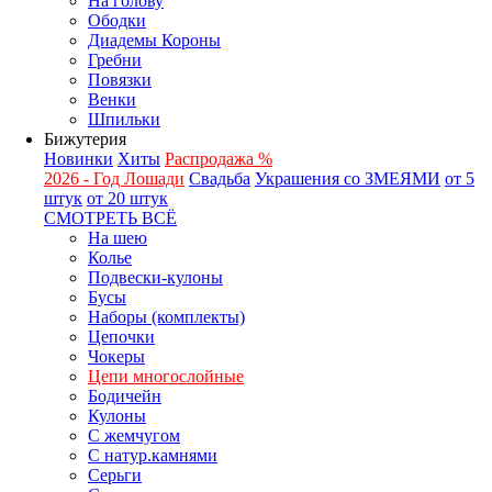
На голову
Ободки
Диадемы Короны
Гребни
Повязки
Венки
Шпильки
Бижутерия
Новинки
Хиты
Распродажа %
2026 - Год Лошади
Свадьба
Украшения со ЗМЕЯМИ
от 5
штук
от 20 штук
СМОТРЕТЬ ВСЁ
На шею
Колье
Подвески-кулоны
Бусы
Наборы (комплекты)
Цепочки
Чокеры
Цепи многослойные
Бодичейн
Кулоны
С жемчугом
С натур.камнями
Серьги