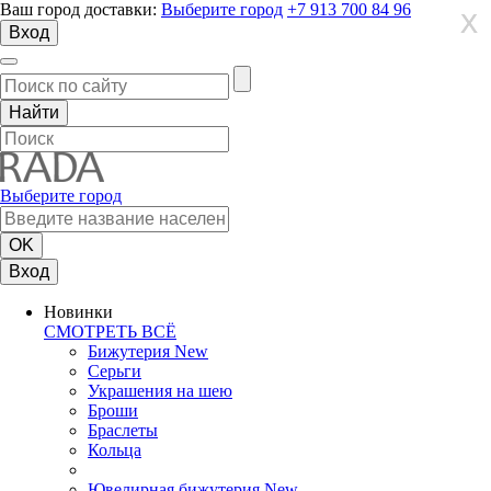
Ваш город доставки:
Выберите город
+7 913 700 84 96
X
X
X
Вход
Выберите город
Вход
Новинки
СМОТРЕТЬ ВСЁ
Бижутерия New
Серьги
Украшения на шею
Броши
Браслеты
Кольца
Ювелирная бижутерия New