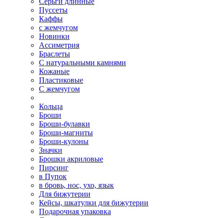
Серьги длинные
Пуссеты
Каффы
с жемчугом
Новинки
Ассиметрия
Браслеты
С натуральными камнями
Кожаные
Пластиковые
С жемчугом
Кольца
Броши
Броши-булавки
Броши-магниты
Броши-кулоны
Значки
Брошки акриловые
Пирсинг
в Пупок
в бровь, нос, ухо, язык
Для бижутерии
Кейсы, шкатулки для бижутерии
Подарочная упаковка