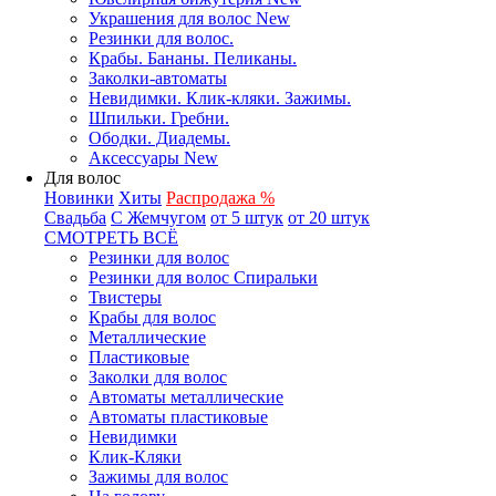
Украшения для волос New
Резинки для волос.
Крабы. Бананы. Пеликаны.
Заколки-автоматы
Невидимки. Клик-кляки. Зажимы.
Шпильки. Гребни.
Ободки. Диадемы.
Аксессуары New
Для волос
Новинки
Хиты
Распродажа %
Свадьба
С Жемчугом
от 5 штук
от 20 штук
СМОТРЕТЬ ВСЁ
Резинки для волос
Резинки для волос Спиральки
Твистеры
Крабы для волос
Металлические
Пластиковые
Заколки для волос
Автоматы металлические
Автоматы пластиковые
Невидимки
Клик-Кляки
Зажимы для волос