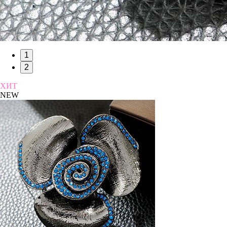
1
2
ХИТ
NEW