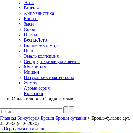
Этно
Винтаж
Анималистика
Кошки
Змеи
Совы
Цветы
Весна/Лето
Волшебный мир
Цепи
Эмаль коллекция
Сердца, парные украшения
Мужчинам
Мишки
Натуральные материалы
Жемчуг
Арома серия
Крестики
О нас-Условия-Скидки-Отзывы
Главная
Бижутерия
Броши
Броши булавки
> Брошь-булавка арт.
32 2933 (id 262030)
< Вернуться в каталог