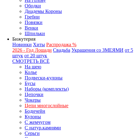
На голову
Ободки
Диадемы Короны
Гребни
Повязки
Венки
Шпильки
Бижутерия
Новинки
Хиты
Распродажа %
2026 - Год Лошади
Свадьба
Украшения со ЗМЕЯМИ
от 5
штук
от 20 штук
СМОТРЕТЬ ВСЁ
На шею
Колье
Подвески-кулоны
Бусы
Наборы (комплекты)
Цепочки
Чокеры
Цепи многослойные
Бодичейн
Кулоны
С жемчугом
С натур.камнями
Серьги