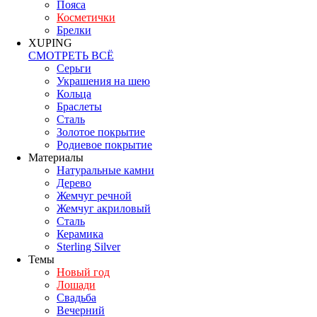
Пояса
Косметички
Брелки
XUPING
СМОТРЕТЬ ВСЁ
Серьги
Украшения на шею
Кольца
Браслеты
Сталь
Золотое покрытие
Родиевое покрытие
Материалы
Натуральные камни
Дерево
Жемчуг речной
Жемчуг акриловый
Сталь
Керамика
Sterling Silver
Темы
Новый год
Лошади
Свадьба
Вечерний