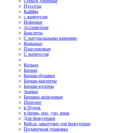
Серьги длинные
Пуссеты
Каффы
с жемчугом
Новинки
Ассиметрия
Браслеты
С натуральными камнями
Кожаные
Пластиковые
С жемчугом
Кольца
Броши
Броши-булавки
Броши-магниты
Броши-кулоны
Значки
Брошки акриловые
Пирсинг
в Пупок
в бровь, нос, ухо, язык
Для бижутерии
Кейсы, шкатулки для бижутерии
Подарочная упаковка