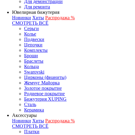
Для демонстрации
Для ремонта
Ювелирная бижутерия
Новинки
Хиты
Распродажа %
СМОТРЕТЬ ВСЁ
Серьги
Колье
Подвески
Цепочки
Комплекты
Броши
Браслеты
Кольца
Swarovski
Цирконы (фианиты)
Жемчуг Майорка
Золотое покрытие
Родиевое покрытие
Бижутерия XUPING
Сталь
Керамика
Аксессуары
Новинки
Хиты
Распродажа %
СМОТРЕТЬ ВСЁ
Платки