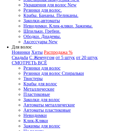
Украшения для волос New
Резинки для волос.
Крабы. Бананы. Пеликаны.
Заколки-автоматы
Невидимки. Клик-кляки. Зажимы.
Шпильки. Гребни.
Ободки. Диадемы.
Аксессуары New
Для волос
Новинки
Хиты
Распродажа %
Свадьба
С Жемчугом
от 5 штук
от 20 штук
СМОТРЕТЬ ВСЁ
Резинки для волос
Резинки для волос Спиральки
Твистеры
Крабы для волос
Металлические
Пластиковые
Заколки для волос
Автоматы металлические
Автоматы пластиковые
Невидимки
Клик-Кляки
Зажимы для волос