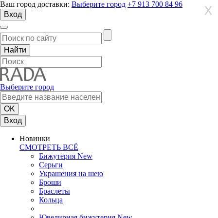
Ваш город доставки:
Выберите город
+7 913 700 84 96
X
X
X
Вход
Выберите город
Вход
Новинки
СМОТРЕТЬ ВСЁ
Бижутерия New
Серьги
Украшения на шею
Броши
Браслеты
Кольца
Ювелирная бижутерия New