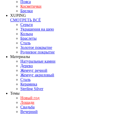
Пояса
Косметички
Брелки
XUPING
СМОТРЕТЬ ВСЁ
Серьги
Украшения на шею
Кольца
Браслеты
Сталь
Золотое покрытие
Родиевое покрытие
Материалы
Натуральные камни
Дерево
Жемчуг речной
Жемчуг акриловый
Сталь
Керамика
Sterling Silver
Темы
Новый год
Лошади
Свадьба
Вечерний