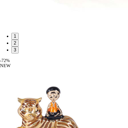
1
2
3
-72%
NEW