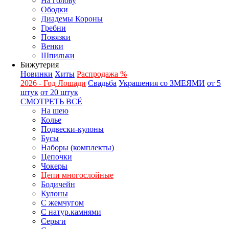
На голову
Ободки
Диадемы Короны
Гребни
Повязки
Венки
Шпильки
Бижутерия
Новинки
Хиты
Распродажа %
2026 - Год Лошади
Свадьба
Украшения со ЗМЕЯМИ
от 5
штук
от 20 штук
СМОТРЕТЬ ВСЁ
На шею
Колье
Подвески-кулоны
Бусы
Наборы (комплекты)
Цепочки
Чокеры
Цепи многослойные
Бодичейн
Кулоны
С жемчугом
С натур.камнями
Серьги