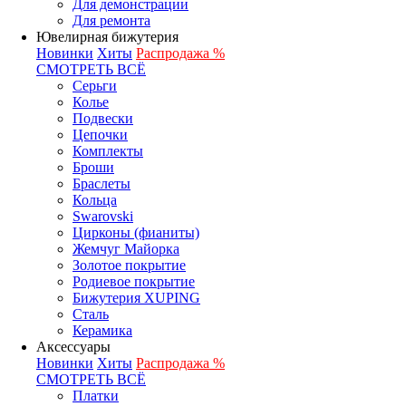
Для демонстрации
Для ремонта
Ювелирная бижутерия
Новинки
Хиты
Распродажа %
СМОТРЕТЬ ВСЁ
Серьги
Колье
Подвески
Цепочки
Комплекты
Броши
Браслеты
Кольца
Swarovski
Цирконы (фианиты)
Жемчуг Майорка
Золотое покрытие
Родиевое покрытие
Бижутерия XUPING
Сталь
Керамика
Аксессуары
Новинки
Хиты
Распродажа %
СМОТРЕТЬ ВСЁ
Платки