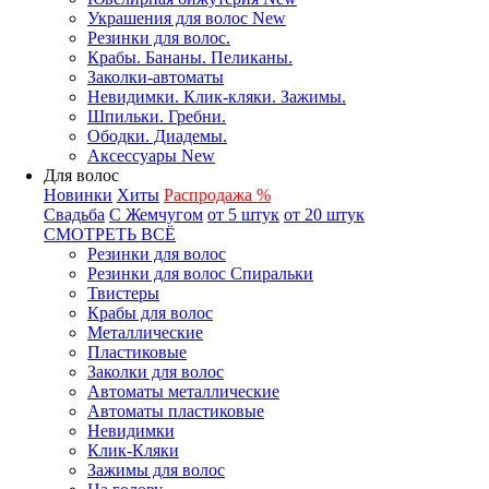
Украшения для волос New
Резинки для волос.
Крабы. Бананы. Пеликаны.
Заколки-автоматы
Невидимки. Клик-кляки. Зажимы.
Шпильки. Гребни.
Ободки. Диадемы.
Аксессуары New
Для волос
Новинки
Хиты
Распродажа %
Свадьба
С Жемчугом
от 5 штук
от 20 штук
СМОТРЕТЬ ВСЁ
Резинки для волос
Резинки для волос Спиральки
Твистеры
Крабы для волос
Металлические
Пластиковые
Заколки для волос
Автоматы металлические
Автоматы пластиковые
Невидимки
Клик-Кляки
Зажимы для волос