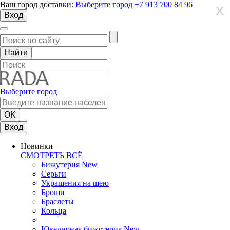
Ваш город доставки:
Выберите город
+7 913 700 84 96
X
X
X
Вход
Выберите город
Вход
Новинки
СМОТРЕТЬ ВСЁ
Бижутерия New
Серьги
Украшения на шею
Броши
Браслеты
Кольца
Ювелирная бижутерия New