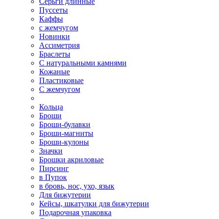
Серьги длинные
Пуссеты
Каффы
с жемчугом
Новинки
Ассиметрия
Браслеты
С натуральными камнями
Кожаные
Пластиковые
С жемчугом
Кольца
Броши
Броши-булавки
Броши-магниты
Броши-кулоны
Значки
Брошки акриловые
Пирсинг
в Пупок
в бровь, нос, ухо, язык
Для бижутерии
Кейсы, шкатулки для бижутерии
Подарочная упаковка