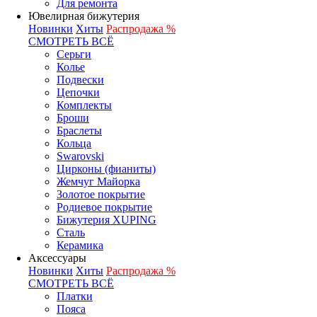
Для ремонта
Ювелирная бижутерия
Новинки
Хиты
Распродажа %
СМОТРЕТЬ ВСЁ
Серьги
Колье
Подвески
Цепочки
Комплекты
Броши
Браслеты
Кольца
Swarovski
Цирконы (фианиты)
Жемчуг Майорка
Золотое покрытие
Родиевое покрытие
Бижутерия XUPING
Сталь
Керамика
Аксессуары
Новинки
Хиты
Распродажа %
СМОТРЕТЬ ВСЁ
Платки
Пояса