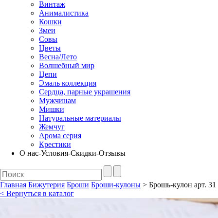
Винтаж
Анималистика
Кошки
Змеи
Совы
Цветы
Весна/Лето
Волшебный мир
Цепи
Эмаль коллекция
Сердца, парные украшения
Мужчинам
Мишки
Натуральные материалы
Жемчуг
Арома серия
Крестики
О нас-Условия-Скидки-Отзывы
Главная
Бижутерия
Броши
Броши-кулоны
> Брошь-кулон арт. 31 
< Вернуться в каталог