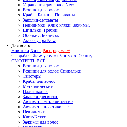
Украшения для волос New
Резинки для волос.
Крабы. Бананы. Пеликаны.
Заколки-автоматы
Невидимки. Клик-кляки. Зажимы.
Шпильки. Гребни.
Ободки. Диадемы.
Аксессуары New
Для волос
Новинки
Хиты
Распродажа %
Свадьба
С Жемчугом
от 5 штук
от 20 штук
СМОТРЕТЬ ВСЁ
Резинки для волос
Резинки для волос Спиральки
Твистеры
Крабы для волос
Металлические
Пластиковые
Заколки для волос
Автоматы металлические
Автоматы пластиковые
Невидимки
Клик-Кляки
Зажимы для волос