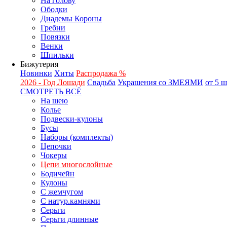
На голову
Ободки
Диадемы Короны
Гребни
Повязки
Венки
Шпильки
Бижутерия
Новинки
Хиты
Распродажа %
2026 - Год Лошади
Свадьба
Украшения со ЗМЕЯМИ
от 5 
СМОТРЕТЬ ВСЁ
На шею
Колье
Подвески-кулоны
Бусы
Наборы (комплекты)
Цепочки
Чокеры
Цепи многослойные
Бодичейн
Кулоны
С жемчугом
С натур.камнями
Серьги
Серьги длинные