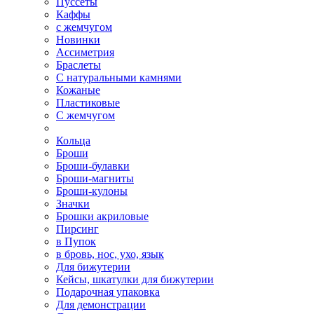
Пуссеты
Каффы
с жемчугом
Новинки
Ассиметрия
Браслеты
С натуральными камнями
Кожаные
Пластиковые
С жемчугом
Кольца
Броши
Броши-булавки
Броши-магниты
Броши-кулоны
Значки
Брошки акриловые
Пирсинг
в Пупок
в бровь, нос, ухо, язык
Для бижутерии
Кейсы, шкатулки для бижутерии
Подарочная упаковка
Для демонстрации