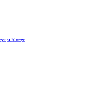
штук
от 20 штук