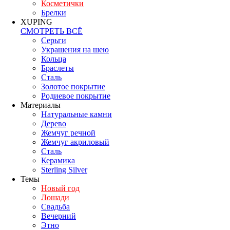
Косметички
Брелки
XUPING
СМОТРЕТЬ ВСЁ
Серьги
Украшения на шею
Кольца
Браслеты
Сталь
Золотое покрытие
Родиевое покрытие
Материалы
Натуральные камни
Дерево
Жемчуг речной
Жемчуг акриловый
Сталь
Керамика
Sterling Silver
Темы
Новый год
Лошади
Свадьба
Вечерний
Этно