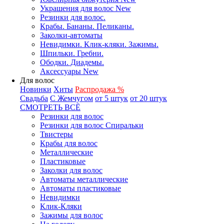
Украшения для волос New
Резинки для волос.
Крабы. Бананы. Пеликаны.
Заколки-автоматы
Невидимки. Клик-кляки. Зажимы.
Шпильки. Гребни.
Ободки. Диадемы.
Аксессуары New
Для волос
Новинки
Хиты
Распродажа %
Свадьба
С Жемчугом
от 5 штук
от 20 штук
СМОТРЕТЬ ВСЁ
Резинки для волос
Резинки для волос Спиральки
Твистеры
Крабы для волос
Металлические
Пластиковые
Заколки для волос
Автоматы металлические
Автоматы пластиковые
Невидимки
Клик-Кляки
Зажимы для волос