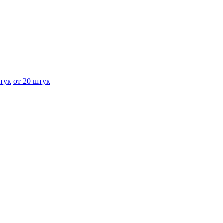
штук
от 20 штук