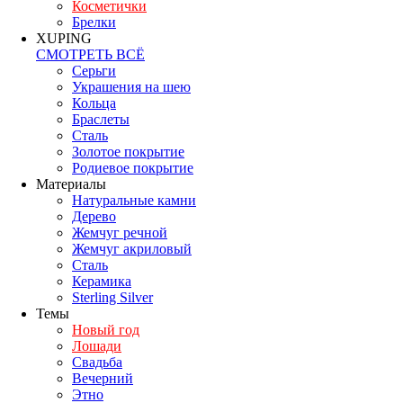
Косметички
Брелки
XUPING
СМОТРЕТЬ ВСЁ
Серьги
Украшения на шею
Кольца
Браслеты
Сталь
Золотое покрытие
Родиевое покрытие
Материалы
Натуральные камни
Дерево
Жемчуг речной
Жемчуг акриловый
Сталь
Керамика
Sterling Silver
Темы
Новый год
Лошади
Свадьба
Вечерний
Этно