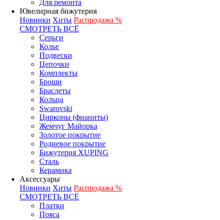
Для ремонта
Ювелирная бижутерия
Новинки
Хиты
Распродажа %
СМОТРЕТЬ ВСЁ
Серьги
Колье
Подвески
Цепочки
Комплекты
Броши
Браслеты
Кольца
Swarovski
Цирконы (фианиты)
Жемчуг Майорка
Золотое покрытие
Родиевое покрытие
Бижутерия XUPING
Сталь
Керамика
Аксессуары
Новинки
Хиты
Распродажа %
СМОТРЕТЬ ВСЁ
Платки
Пояса