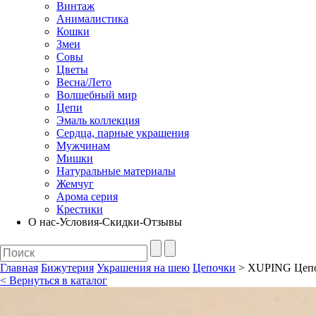
Винтаж
Анималистика
Кошки
Змеи
Совы
Цветы
Весна/Лето
Волшебный мир
Цепи
Эмаль коллекция
Сердца, парные украшения
Мужчинам
Мишки
Натуральные материалы
Жемчуг
Арома серия
Крестики
О нас-Условия-Скидки-Отзывы
Главная
Бижутерия
Украшения на шею
Цепочки
> XUPING Цепочк
< Вернуться в каталог