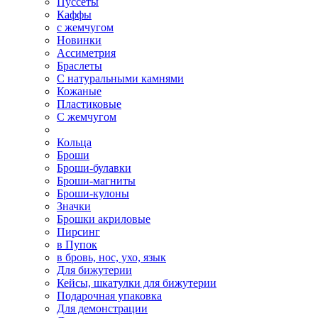
Пуссеты
Каффы
с жемчугом
Новинки
Ассиметрия
Браслеты
С натуральными камнями
Кожаные
Пластиковые
С жемчугом
Кольца
Броши
Броши-булавки
Броши-магниты
Броши-кулоны
Значки
Брошки акриловые
Пирсинг
в Пупок
в бровь, нос, ухо, язык
Для бижутерии
Кейсы, шкатулки для бижутерии
Подарочная упаковка
Для демонстрации