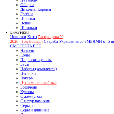
На голову
Ободки
Диадемы Короны
Гребни
Повязки
Венки
Шпильки
Бижутерия
Новинки
Хиты
Распродажа %
2026 - Год Лошади
Свадьба
Украшения со ЗМЕЯМИ
от 5 
СМОТРЕТЬ ВСЁ
На шею
Колье
Подвески-кулоны
Бусы
Наборы (комплекты)
Цепочки
Чокеры
Цепи многослойные
Бодичейн
Кулоны
С жемчугом
С натур.камнями
Серьги
Серьги длинные