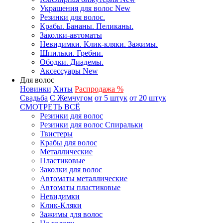
Украшения для волос New
Резинки для волос.
Крабы. Бананы. Пеликаны.
Заколки-автоматы
Невидимки. Клик-кляки. Зажимы.
Шпильки. Гребни.
Ободки. Диадемы.
Аксессуары New
Для волос
Новинки
Хиты
Распродажа %
Свадьба
С Жемчугом
от 5 штук
от 20 штук
СМОТРЕТЬ ВСЁ
Резинки для волос
Резинки для волос Спиральки
Твистеры
Крабы для волос
Металлические
Пластиковые
Заколки для волос
Автоматы металлические
Автоматы пластиковые
Невидимки
Клик-Кляки
Зажимы для волос