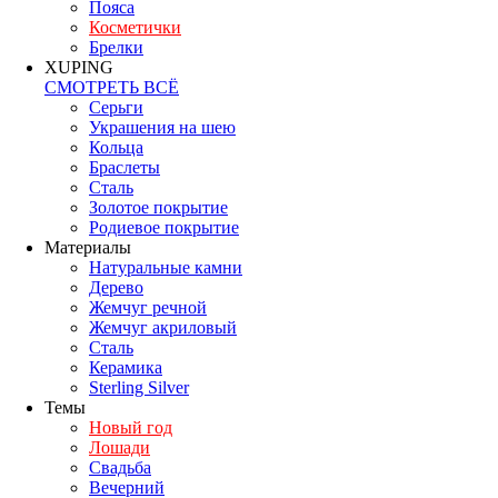
Пояса
Косметички
Брелки
XUPING
СМОТРЕТЬ ВСЁ
Серьги
Украшения на шею
Кольца
Браслеты
Сталь
Золотое покрытие
Родиевое покрытие
Материалы
Натуральные камни
Дерево
Жемчуг речной
Жемчуг акриловый
Сталь
Керамика
Sterling Silver
Темы
Новый год
Лошади
Свадьба
Вечерний