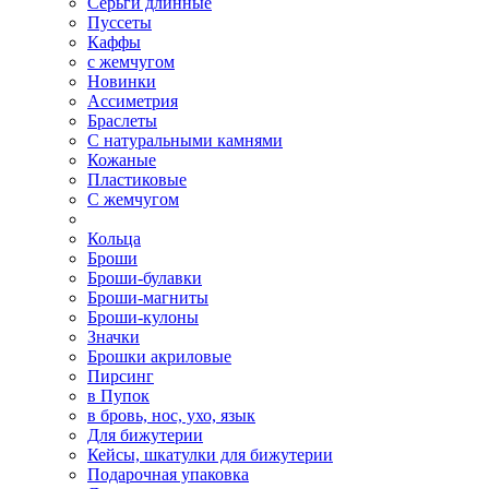
Серьги длинные
Пуссеты
Каффы
с жемчугом
Новинки
Ассиметрия
Браслеты
С натуральными камнями
Кожаные
Пластиковые
С жемчугом
Кольца
Броши
Броши-булавки
Броши-магниты
Броши-кулоны
Значки
Брошки акриловые
Пирсинг
в Пупок
в бровь, нос, ухо, язык
Для бижутерии
Кейсы, шкатулки для бижутерии
Подарочная упаковка