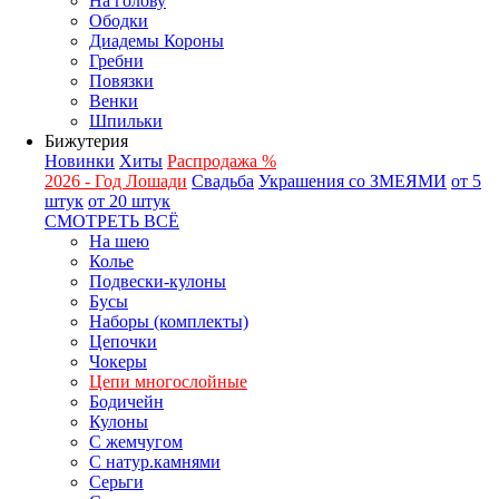
На голову
Ободки
Диадемы Короны
Гребни
Повязки
Венки
Шпильки
Бижутерия
Новинки
Хиты
Распродажа %
2026 - Год Лошади
Свадьба
Украшения со ЗМЕЯМИ
от 5
штук
от 20 штук
СМОТРЕТЬ ВСЁ
На шею
Колье
Подвески-кулоны
Бусы
Наборы (комплекты)
Цепочки
Чокеры
Цепи многослойные
Бодичейн
Кулоны
С жемчугом
С натур.камнями
Серьги