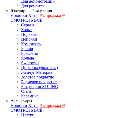
Для демонстрации
Для ремонта
Ювелирная бижутерия
Новинки
Хиты
Распродажа %
СМОТРЕТЬ ВСЁ
Серьги
Колье
Подвески
Цепочки
Комплекты
Броши
Браслеты
Кольца
Swarovski
Цирконы (фианиты)
Жемчуг Майорка
Золотое покрытие
Родиевое покрытие
Бижутерия XUPING
Сталь
Керамика
Аксессуары
Новинки
Хиты
Распродажа %
СМОТРЕТЬ ВСЁ
Платки