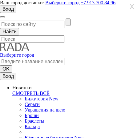
Ваш город доставки:
Выберите город
+7 913 700 84 96
X
X
X
Вход
Выберите город
Вход
Новинки
СМОТРЕТЬ ВСЁ
Бижутерия New
Серьги
Украшения на шею
Броши
Браслеты
Кольца
Ювелирная бижутерия New