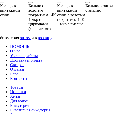
Кольцо в
Кольцо с
Кольцо в
Кольцо-резинка
винтажном
золотым
винтажном
с эмалью
стиле
покрытием 14K
стиле с золотым
1 мкр с
покрытием 14K
цирконами
1 мкр с эмалью
(фианитами)
бижутерия
оптом
и в
розницу
ПОМОЩЬ
О нас
Условия работы
Доставка и оплата
Скидки
Отзывы
Блог
Контакты
Товары
Новинки
Хиты
Для волос
Бижутерия
Ювелирная бижутерия