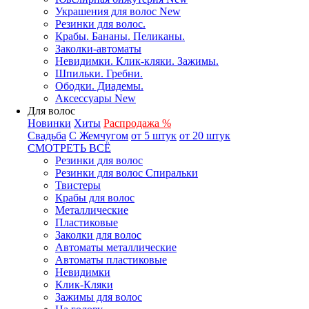
Украшения для волос New
Резинки для волос.
Крабы. Бананы. Пеликаны.
Заколки-автоматы
Невидимки. Клик-кляки. Зажимы.
Шпильки. Гребни.
Ободки. Диадемы.
Аксессуары New
Для волос
Новинки
Хиты
Распродажа %
Свадьба
С Жемчугом
от 5 штук
от 20 штук
СМОТРЕТЬ ВСЁ
Резинки для волос
Резинки для волос Спиральки
Твистеры
Крабы для волос
Металлические
Пластиковые
Заколки для волос
Автоматы металлические
Автоматы пластиковые
Невидимки
Клик-Кляки
Зажимы для волос