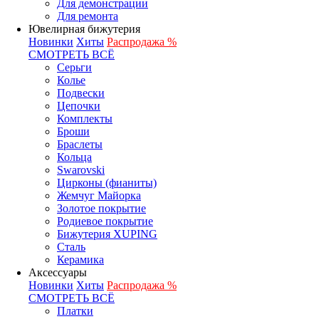
Для демонстрации
Для ремонта
Ювелирная бижутерия
Новинки
Хиты
Распродажа %
СМОТРЕТЬ ВСЁ
Серьги
Колье
Подвески
Цепочки
Комплекты
Броши
Браслеты
Кольца
Swarovski
Цирконы (фианиты)
Жемчуг Майорка
Золотое покрытие
Родиевое покрытие
Бижутерия XUPING
Сталь
Керамика
Аксессуары
Новинки
Хиты
Распродажа %
СМОТРЕТЬ ВСЁ
Платки