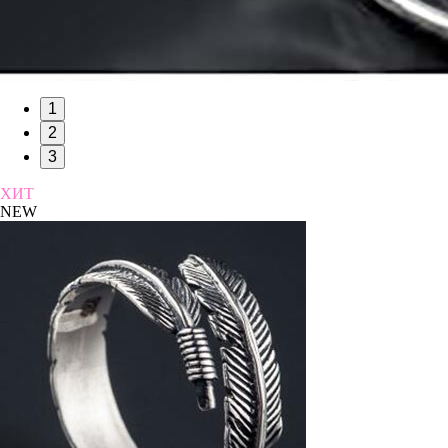
1
2
3
ХИТ
NEW