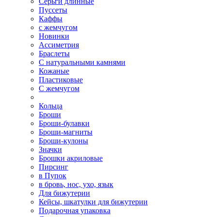
Серьги длинные
Пуссеты
Каффы
с жемчугом
Новинки
Ассиметрия
Браслеты
С натуральными камнями
Кожаные
Пластиковые
С жемчугом
Кольца
Броши
Броши-булавки
Броши-магниты
Броши-кулоны
Значки
Брошки акриловые
Пирсинг
в Пупок
в бровь, нос, ухо, язык
Для бижутерии
Кейсы, шкатулки для бижутерии
Подарочная упаковка