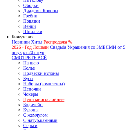
На голову
Ободки
Диадемы Короны
Гребни
Повязки
Венки
Шпильки
Бижутерия
Новинки
Хиты
Распродажа %
2026 - Год Лошади
Свадьба
Украшения со ЗМЕЯМИ
от 5
штук
от 20 штук
СМОТРЕТЬ ВСЁ
На шею
Колье
Подвески-кулоны
Бусы
Наборы (комплекты)
Цепочки
Чокеры
Цепи многослойные
Бодичейн
Кулоны
С жемчугом
С натур.камнями
Серьги