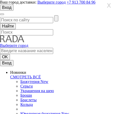
Ваш город доставки:
Выберите город
+7 913 700 84 96
X
X
X
Вход
Выберите город
Вход
Новинки
СМОТРЕТЬ ВСЁ
Бижутерия New
Серьги
Украшения на шею
Броши
Браслеты
Кольца
Ювелирная бижутерия New