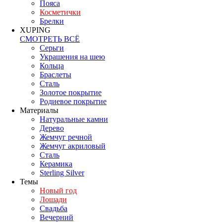
Пояса
Косметички
Брелки
XUPING
СМОТРЕТЬ ВСЁ
Серьги
Украшения на шею
Кольца
Браслеты
Сталь
Золотое покрытие
Родиевое покрытие
Материалы
Натуральные камни
Дерево
Жемчуг речной
Жемчуг акриловый
Сталь
Керамика
Sterling Silver
Темы
Новый год
Лошади
Свадьба
Вечерний