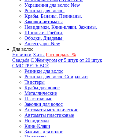
Украшения для волос New
Резинки для волос.
Крабы. Бананы. Пеликаны.
Заколки-автоматы
Невидимки. Клик-кляки. Зажимы.
Шпильки. Гребни.
Ободки. Диадемы.
Аксессуары New
Для волос
Новинки
Хиты
Распродажа %
Свадьба
С Жемчугом
от 5 штук
от 20 штук
СМОТРЕТЬ ВСЁ
Резинки для волос
Резинки для волос Спиральки
Твистеры
Крабы для волос
Металлические
Пластиковые
Заколки для волос
Автоматы металлические
Автоматы пластиковые
Невидимки
Клик-Кляки
Зажимы для волос