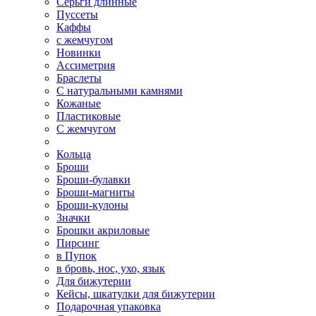
Серьги длинные
Пуссеты
Каффы
с жемчугом
Новинки
Ассиметрия
Браслеты
С натуральными камнями
Кожаные
Пластиковые
С жемчугом
Кольца
Броши
Броши-булавки
Броши-магниты
Броши-кулоны
Значки
Брошки акриловые
Пирсинг
в Пупок
в бровь, нос, ухо, язык
Для бижутерии
Кейсы, шкатулки для бижутерии
Подарочная упаковка