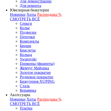
Для демонстрации
Для ремонта
Ювелирная бижутерия
Новинки
Хиты
Распродажа %
СМОТРЕТЬ ВСЁ
Серьги
Колье
Подвески
Цепочки
Комплекты
Броши
Браслеты
Кольца
Swarovski
Цирконы (фианиты)
Жемчуг Майорка
Золотое покрытие
Родиевое покрытие
Бижутерия XUPING
Сталь
Керамика
Аксессуары
Новинки
Хиты
Распродажа %
СМОТРЕТЬ ВСЁ
Платки