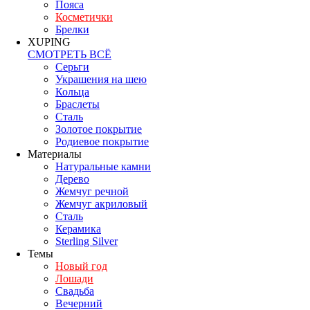
Пояса
Косметички
Брелки
XUPING
СМОТРЕТЬ ВСЁ
Серьги
Украшения на шею
Кольца
Браслеты
Сталь
Золотое покрытие
Родиевое покрытие
Материалы
Натуральные камни
Дерево
Жемчуг речной
Жемчуг акриловый
Сталь
Керамика
Sterling Silver
Темы
Новый год
Лошади
Свадьба
Вечерний