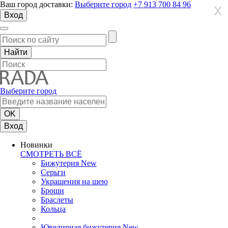
Ваш город доставки:
Выберите город
+7 913 700 84 96
X
X
X
Вход
Выберите город
Вход
Новинки
СМОТРЕТЬ ВСЁ
Бижутерия New
Серьги
Украшения на шею
Броши
Браслеты
Кольца
Ювелирная бижутерия New