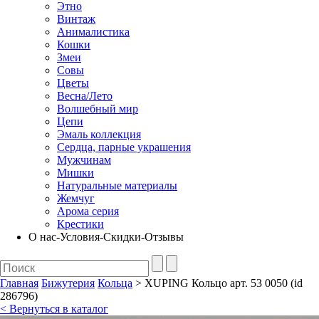
Этно
Винтаж
Анималистика
Кошки
Змеи
Совы
Цветы
Весна/Лето
Волшебный мир
Цепи
Эмаль коллекция
Сердца, парные украшения
Мужчинам
Мишки
Натуральные материалы
Жемчуг
Арома серия
Крестики
О нас-Условия-Скидки-Отзывы
Главная
Бижутерия
Кольца
> XUPING Кольцо арт. 53 0050 (id
286796)
< Вернуться в каталог