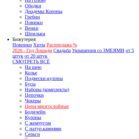
На голову
Ободки
Диадемы Короны
Гребни
Повязки
Венки
Шпильки
Бижутерия
Новинки
Хиты
Распродажа %
2026 - Год Лошади
Свадьба
Украшения со ЗМЕЯМИ
от 5
штук
от 20 штук
СМОТРЕТЬ ВСЁ
На шею
Колье
Подвески-кулоны
Бусы
Наборы (комплекты)
Цепочки
Чокеры
Цепи многослойные
Бодичейн
Кулоны
С жемчугом
С натур.камнями
Серьги