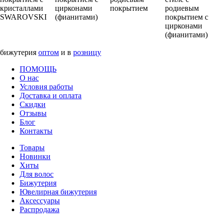
кристаллами
цирконами
покрытием
родиевым
SWAROVSKI
(фианитами)
покрытием с
цирконами
(фианитами)
бижутерия
оптом
и в
розницу
ПОМОЩЬ
О нас
Условия работы
Доставка и оплата
Скидки
Отзывы
Блог
Контакты
Товары
Новинки
Хиты
Для волос
Бижутерия
Ювелирная бижутерия
Аксессуары
Распродажа