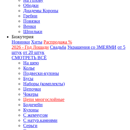
На голову
Ободки
Диадемы Короны
Гребни
Повязки
Венки
Шпильки
Бижутерия
Новинки
Хиты
Распродажа %
2026 - Год Лошади
Свадьба
Украшения со ЗМЕЯМИ
от 5
штук
от 20 штук
СМОТРЕТЬ ВСЁ
На шею
Колье
Подвески-кулоны
Бусы
Наборы (комплекты)
Цепочки
Чокеры
Цепи многослойные
Бодичейн
Кулоны
С жемчугом
С натур.камнями
Серьги