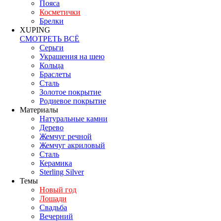
Пояса
Косметички
Брелки
XUPING
СМОТРЕТЬ ВСЁ
Серьги
Украшения на шею
Кольца
Браслеты
Сталь
Золотое покрытие
Родиевое покрытие
Материалы
Натуральные камни
Дерево
Жемчуг речной
Жемчуг акриловый
Сталь
Керамика
Sterling Silver
Темы
Новый год
Лошади
Свадьба
Вечерний