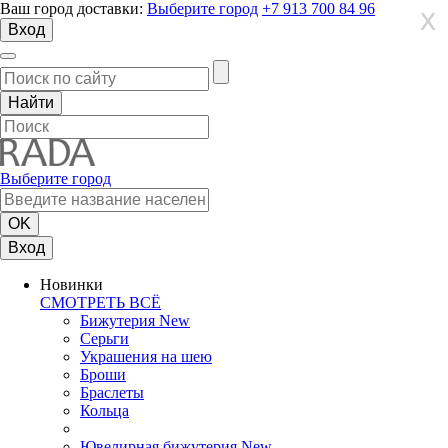
Ваш город доставки:
Выберите город
+7 913 700 84 96
X
X
X
Вход
Выберите город
Вход
Новинки
СМОТРЕТЬ ВСЁ
Бижутерия New
Серьги
Украшения на шею
Броши
Браслеты
Кольца
Ювелирная бижутерия New