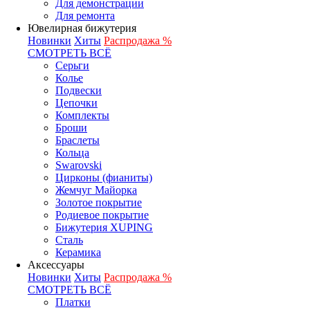
Для демонстрации
Для ремонта
Ювелирная бижутерия
Новинки
Хиты
Распродажа %
СМОТРЕТЬ ВСЁ
Серьги
Колье
Подвески
Цепочки
Комплекты
Броши
Браслеты
Кольца
Swarovski
Цирконы (фианиты)
Жемчуг Майорка
Золотое покрытие
Родиевое покрытие
Бижутерия XUPING
Сталь
Керамика
Аксессуары
Новинки
Хиты
Распродажа %
СМОТРЕТЬ ВСЁ
Платки