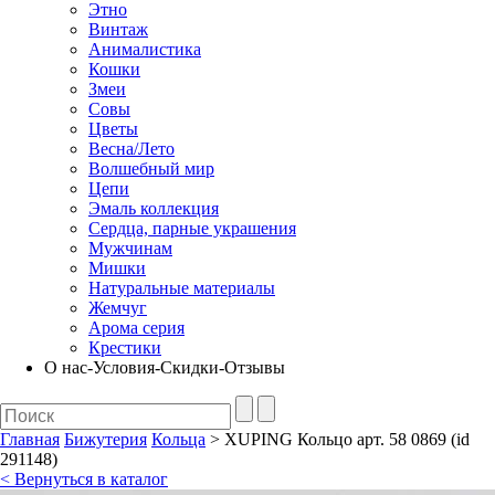
Этно
Винтаж
Анималистика
Кошки
Змеи
Совы
Цветы
Весна/Лето
Волшебный мир
Цепи
Эмаль коллекция
Сердца, парные украшения
Мужчинам
Мишки
Натуральные материалы
Жемчуг
Арома серия
Крестики
О нас-Условия-Скидки-Отзывы
Главная
Бижутерия
Кольца
> XUPING Кольцо арт. 58 0869 (id
291148)
< Вернуться в каталог