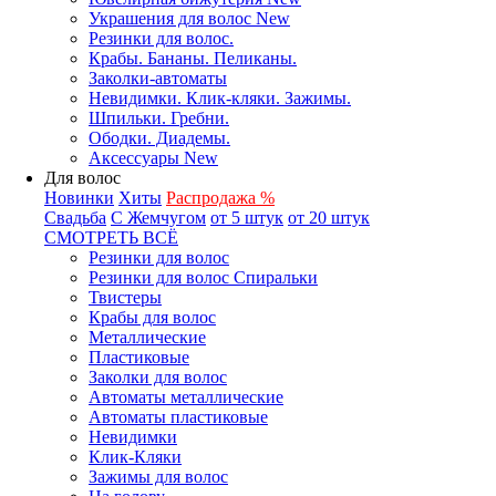
Украшения для волос New
Резинки для волос.
Крабы. Бананы. Пеликаны.
Заколки-автоматы
Невидимки. Клик-кляки. Зажимы.
Шпильки. Гребни.
Ободки. Диадемы.
Аксессуары New
Для волос
Новинки
Хиты
Распродажа %
Свадьба
С Жемчугом
от 5 штук
от 20 штук
СМОТРЕТЬ ВСЁ
Резинки для волос
Резинки для волос Спиральки
Твистеры
Крабы для волос
Металлические
Пластиковые
Заколки для волос
Автоматы металлические
Автоматы пластиковые
Невидимки
Клик-Кляки
Зажимы для волос