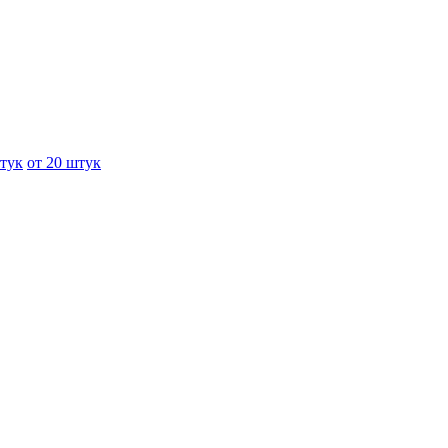
штук
от 20 штук