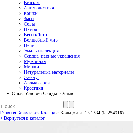
Винтаж
Анималистика
Кошки
Змеи
Совы
Цветы
Весна/Лето
Волшебный мир
Цепи
Эмаль коллекция
Сердца, парные украшения
Мужчинам
Мишки
Натуральные материалы
Жемчуг
Арома серия
Крестики
О нас-Условия-Скидки-Отзывы
Главная
Бижутерия
Кольца
> Кольцо арт. 13 1534 (id 254916)
< Вернуться в каталог