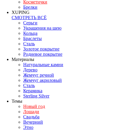
Косметички
Брелки
XUPING
СМОТРЕТЬ ВСЁ
Серьги
Украшения на шею
Кольца
Браслеты
Сталь
Золотое покрытие
Родиевое покрытие
Материалы
Натуральные камни
Дерево
Жемчуг речной
Жемчуг акриловый
Сталь
Керамика
Sterling Silver
Темы
Новый год
Лошади
Свадьба
Вечерний
Этно