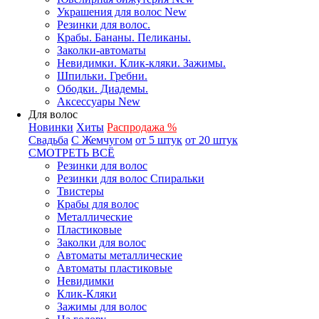
Украшения для волос New
Резинки для волос.
Крабы. Бананы. Пеликаны.
Заколки-автоматы
Невидимки. Клик-кляки. Зажимы.
Шпильки. Гребни.
Ободки. Диадемы.
Аксессуары New
Для волос
Новинки
Хиты
Распродажа %
Свадьба
С Жемчугом
от 5 штук
от 20 штук
СМОТРЕТЬ ВСЁ
Резинки для волос
Резинки для волос Спиральки
Твистеры
Крабы для волос
Металлические
Пластиковые
Заколки для волос
Автоматы металлические
Автоматы пластиковые
Невидимки
Клик-Кляки
Зажимы для волос