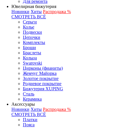
Для ремонта
Ювелирная бижутерия
Новинки
Хиты
Распродажа %
СМОТРЕТЬ ВСЁ
Серьги
Колье
Подвески
Цепочки
Комплекты
Броши
Браслеты
Кольца
Swarovski
Цирконы (фианиты)
Жемчуг Майорка
Золотое покрытие
Родиевое покрытие
Бижутерия XUPING
Сталь
Керамика
Аксессуары
Новинки
Хиты
Распродажа %
СМОТРЕТЬ ВСЁ
Платки
Пояса