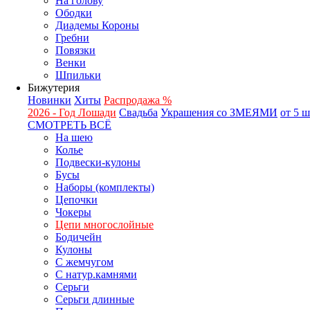
На голову
Ободки
Диадемы Короны
Гребни
Повязки
Венки
Шпильки
Бижутерия
Новинки
Хиты
Распродажа %
2026 - Год Лошади
Свадьба
Украшения со ЗМЕЯМИ
от 5 
СМОТРЕТЬ ВСЁ
На шею
Колье
Подвески-кулоны
Бусы
Наборы (комплекты)
Цепочки
Чокеры
Цепи многослойные
Бодичейн
Кулоны
С жемчугом
С натур.камнями
Серьги
Серьги длинные