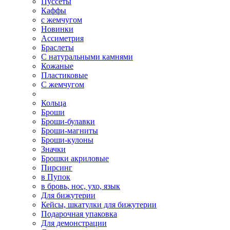
Пуссеты
Каффы
с жемчугом
Новинки
Ассиметрия
Браслеты
С натуральными камнями
Кожаные
Пластиковые
С жемчугом
Кольца
Броши
Броши-булавки
Броши-магниты
Броши-кулоны
Значки
Брошки акриловые
Пирсинг
в Пупок
в бровь, нос, ухо, язык
Для бижутерии
Кейсы, шкатулки для бижутерии
Подарочная упаковка
Для демонстрации