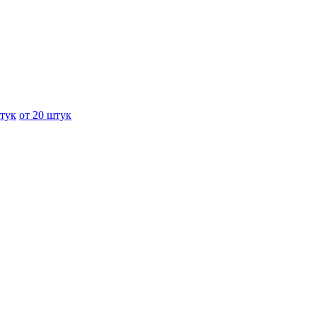
штук
от 20 штук