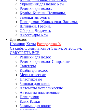
Украшения для волос New
Резинки для волос.
Крабы. Бананы. Пеликаны.
Заколки-автоматы
Невидимки. Клик-кляки. Зажимы.
Шпильки. Гребни.
Ободки. Диадемы.
Аксессуары New
Для волос
Новинки
Хиты
Распродажа %
Свадьба
С Жемчугом
от 5 штук
от 20 штук
СМОТРЕТЬ ВСЁ
Резинки для волос
Резинки для волос Спиральки
Твистеры
Крабы для волос
Металлические
Пластиковые
Заколки для волос
Автоматы металлические
Автоматы пластиковые
Невидимки
Клик-Кляки
Зажимы для волос