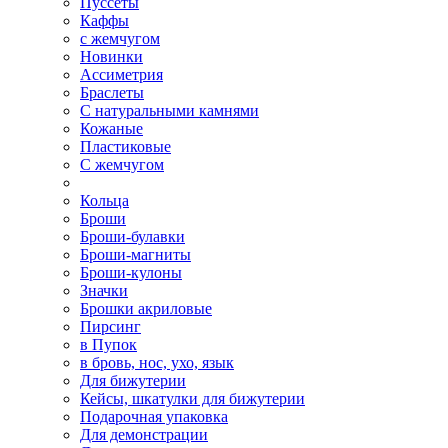
Пуссеты
Каффы
с жемчугом
Новинки
Ассиметрия
Браслеты
С натуральными камнями
Кожаные
Пластиковые
С жемчугом
Кольца
Броши
Броши-булавки
Броши-магниты
Броши-кулоны
Значки
Брошки акриловые
Пирсинг
в Пупок
в бровь, нос, ухо, язык
Для бижутерии
Кейсы, шкатулки для бижутерии
Подарочная упаковка
Для демонстрации