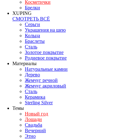
Косметички
Брелки
XUPING
СМОТРЕТЬ ВСЁ
Серьги
Украшения на шею
Кольца
Браслеты
Сталь
Золотое покрытие
Родиевое покрытие
Материалы
Натуральные камни
Дерево
Жемчуг речной
Жемчуг акриловый
Сталь
Керамика
Sterling Silver
Темы
Новый год
Лошади
Свадьба
Вечерний
Этно