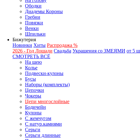
На голову
Ободки
Диадемы Короны
Гребни
Повязки
Венки
Шпильки
Бижутерия
Новинки
Хиты
Распродажа %
2026 - Год Лошади
Свадьба
Украшения со ЗМЕЯМИ
от 5 
СМОТРЕТЬ ВСЁ
На шею
Колье
Подвески-кулоны
Бусы
Наборы (комплекты)
Цепочки
Чокеры
Цепи многослойные
Бодичейн
Кулоны
С жемчугом
С натур.камнями
Серьги
Серьги длинные