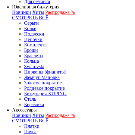
Для ремонта
Ювелирная бижутерия
Новинки
Хиты
Распродажа %
СМОТРЕТЬ ВСЁ
Серьги
Колье
Подвески
Цепочки
Комплекты
Броши
Браслеты
Кольца
Swarovski
Цирконы (фианиты)
Жемчуг Майорка
Золотое покрытие
Родиевое покрытие
Бижутерия XUPING
Сталь
Керамика
Аксессуары
Новинки
Хиты
Распродажа %
СМОТРЕТЬ ВСЁ
Платки
Пояса