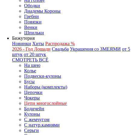
На голову
Ободки
Диадемы Короны
Гребни
Повязки
Венки
Шпильки
Бижутерия
Новинки
Хиты
Распродажа %
2026 - Год Лошади
Свадьба
Украшения со ЗМЕЯМИ
от 5
штук
от 20 штук
СМОТРЕТЬ ВСЁ
На шею
Колье
Подвески-кулоны
Бусы
Наборы (комплекты)
Цепочки
Чокеры
Цепи многослойные
Бодичейн
Кулоны
С жемчугом
С натур.камнями
Серьги