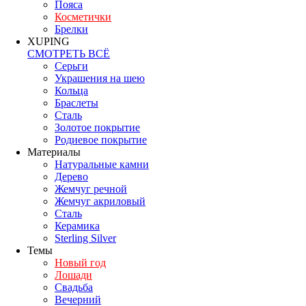
Пояса
Косметички
Брелки
XUPING
СМОТРЕТЬ ВСЁ
Серьги
Украшения на шею
Кольца
Браслеты
Сталь
Золотое покрытие
Родиевое покрытие
Материалы
Натуральные камни
Дерево
Жемчуг речной
Жемчуг акриловый
Сталь
Керамика
Sterling Silver
Темы
Новый год
Лошади
Свадьба
Вечерний