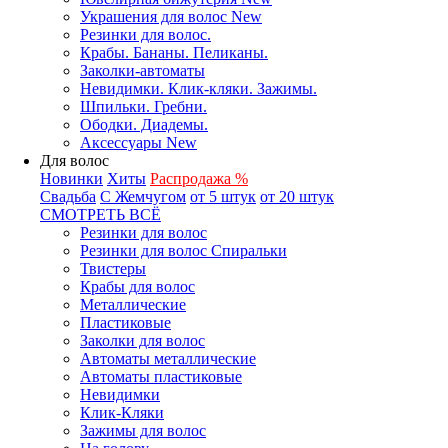
Украшения для волос New
Резинки для волос.
Крабы. Бананы. Пеликаны.
Заколки-автоматы
Невидимки. Клик-кляки. Зажимы.
Шпильки. Гребни.
Ободки. Диадемы.
Аксессуары New
Для волос
Новинки
Хиты
Распродажа %
Свадьба
С Жемчугом
от 5 штук
от 20 штук
СМОТРЕТЬ ВСЁ
Резинки для волос
Резинки для волос Спиральки
Твистеры
Крабы для волос
Металлические
Пластиковые
Заколки для волос
Автоматы металлические
Автоматы пластиковые
Невидимки
Клик-Кляки
Зажимы для волос