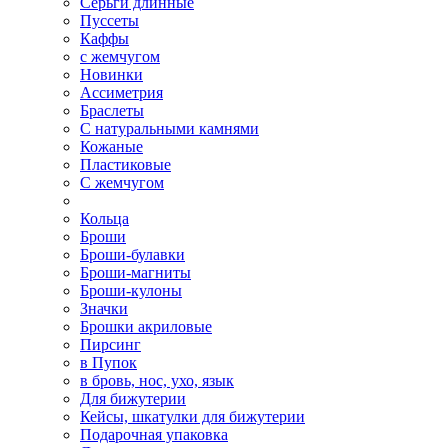
Серьги длинные
Пуссеты
Каффы
с жемчугом
Новинки
Ассиметрия
Браслеты
С натуральными камнями
Кожаные
Пластиковые
С жемчугом
Кольца
Броши
Броши-булавки
Броши-магниты
Броши-кулоны
Значки
Брошки акриловые
Пирсинг
в Пупок
в бровь, нос, ухо, язык
Для бижутерии
Кейсы, шкатулки для бижутерии
Подарочная упаковка