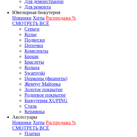
Для демонстрации
Для ремонта
Ювелирная бижутерия
Новинки
Хиты
Распродажа %
СМОТРЕТЬ ВСЁ
Серьги
Колье
Подвески
Цепочки
Комплекты
Броши
Браслеты
Кольца
Swarovski
Цирконы (фианиты)
Жемчуг Майорка
Золотое покрытие
Родиевое покрытие
Бижутерия XUPING
Сталь
Керамика
Аксессуары
Новинки
Хиты
Распродажа %
СМОТРЕТЬ ВСЁ
Платки