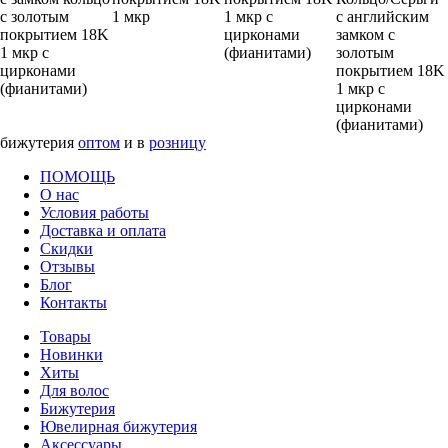
с золотым
1 мкр
1 мкр с
с английским
покрытием 18K
цирконами
замком с
1 мкр с
(фианитами)
золотым
цирконами
покрытием 18K
(фианитами)
1 мкр с
цирконами
(фианитами)
бижутерия
оптом
и в
розницу
ПОМОЩЬ
О нас
Условия работы
Доставка и оплата
Скидки
Отзывы
Блог
Контакты
Товары
Новинки
Хиты
Для волос
Бижутерия
Ювелирная бижутерия
Аксессуары