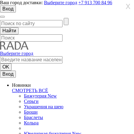
Ваш город доставки:
Выберите город
+7 913 700 84 96
X
X
X
Вход
Выберите город
Вход
Новинки
СМОТРЕТЬ ВСЁ
Бижутерия New
Серьги
Украшения на шею
Броши
Браслеты
Кольца
Ювелирная бижутерия New