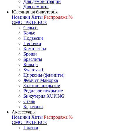
Для демонстрации
Для ремонта
Ювелирная бижутерия
Новинки
Хиты
Распродажа %
СМОТРЕТЬ ВСЁ
Серьги
Колье
Подвески
Цепочки
Комплекты
Броши
Браслеты
Кольца
Swarovski
Цирконы (фианиты)
Жемчуг Майорка
Золотое покрытие
Родиевое покрытие
Бижутерия XUPING
Сталь
Керамика
Аксессуары
Новинки
Хиты
Распродажа %
СМОТРЕТЬ ВСЁ
Платки