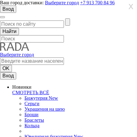
Ваш город доставки:
Выберите город
+7 913 700 84 96
X
X
X
Вход
Выберите город
Вход
Новинки
СМОТРЕТЬ ВСЁ
Бижутерия New
Серьги
Украшения на шею
Броши
Браслеты
Кольца
Ювелирная бижутерия New