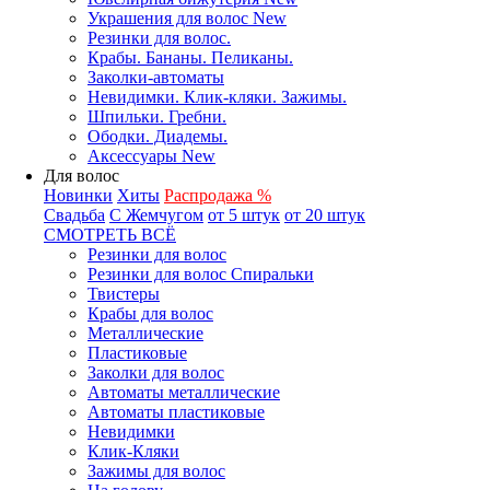
Украшения для волос New
Резинки для волос.
Крабы. Бананы. Пеликаны.
Заколки-автоматы
Невидимки. Клик-кляки. Зажимы.
Шпильки. Гребни.
Ободки. Диадемы.
Аксессуары New
Для волос
Новинки
Хиты
Распродажа %
Свадьба
С Жемчугом
от 5 штук
от 20 штук
СМОТРЕТЬ ВСЁ
Резинки для волос
Резинки для волос Спиральки
Твистеры
Крабы для волос
Металлические
Пластиковые
Заколки для волос
Автоматы металлические
Автоматы пластиковые
Невидимки
Клик-Кляки
Зажимы для волос