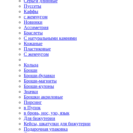
Серьги длинные
Пуссеты
Каффы
с жемчугом
Новинки
Ассиметрия
Браслеты
С натуральными камнями
Кожаные
Пластиковые
С жемчугом
Кольца
Броши
Броши-булавки
Броши-магниты
Броши-кулоны
Значки
Брошки акриловые
Пирсинг
в Пупок
в бровь, нос, ухо, язык
Для бижутерии
Кейсы, шкатулки для бижутерии
Подарочная упаковка