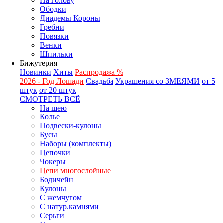
На голову
Ободки
Диадемы Короны
Гребни
Повязки
Венки
Шпильки
Бижутерия
Новинки
Хиты
Распродажа %
2026 - Год Лошади
Свадьба
Украшения со ЗМЕЯМИ
от 5
штук
от 20 штук
СМОТРЕТЬ ВСЁ
На шею
Колье
Подвески-кулоны
Бусы
Наборы (комплекты)
Цепочки
Чокеры
Цепи многослойные
Бодичейн
Кулоны
С жемчугом
С натур.камнями
Серьги