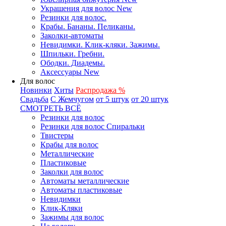
Украшения для волос New
Резинки для волос.
Крабы. Бананы. Пеликаны.
Заколки-автоматы
Невидимки. Клик-кляки. Зажимы.
Шпильки. Гребни.
Ободки. Диадемы.
Аксессуары New
Для волос
Новинки
Хиты
Распродажа %
Свадьба
С Жемчугом
от 5 штук
от 20 штук
СМОТРЕТЬ ВСЁ
Резинки для волос
Резинки для волос Спиральки
Твистеры
Крабы для волос
Металлические
Пластиковые
Заколки для волос
Автоматы металлические
Автоматы пластиковые
Невидимки
Клик-Кляки
Зажимы для волос