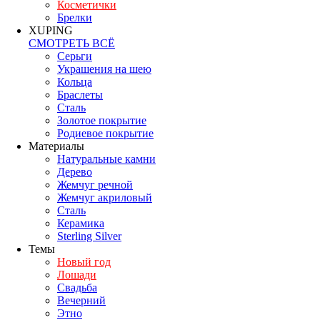
Косметички
Брелки
XUPING
СМОТРЕТЬ ВСЁ
Серьги
Украшения на шею
Кольца
Браслеты
Сталь
Золотое покрытие
Родиевое покрытие
Материалы
Натуральные камни
Дерево
Жемчуг речной
Жемчуг акриловый
Сталь
Керамика
Sterling Silver
Темы
Новый год
Лошади
Свадьба
Вечерний
Этно