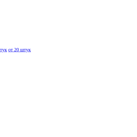
штук
от 20 штук