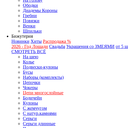
На голову
Ободки
Диадемы Короны
Гребни
Повязки
Венки
Шпильки
Бижутерия
Новинки
Хиты
Распродажа %
2026 - Год Лошади
Свадьба
Украшения со ЗМЕЯМИ
от 5 
СМОТРЕТЬ ВСЁ
На шею
Колье
Подвески-кулоны
Бусы
Наборы (комплекты)
Цепочки
Чокеры
Цепи многослойные
Бодичейн
Кулоны
С жемчугом
С натур.камнями
Серьги
Серьги длинные