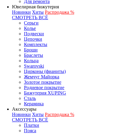
Для ремонта
Ювелирная бижутерия
Новинки
Хиты
Распродажа %
СМОТРЕТЬ ВСЁ
Серьги
Колье
Подвески
Цепочки
Комплекты
Броши
Браслеты
Кольца
Swarovski
Цирконы (фианиты)
Жемчуг Майорка
Золотое покрытие
Родиевое покрытие
Бижутерия XUPING
Сталь
Керамика
Аксессуары
Новинки
Хиты
Распродажа %
СМОТРЕТЬ ВСЁ
Платки
Пояса