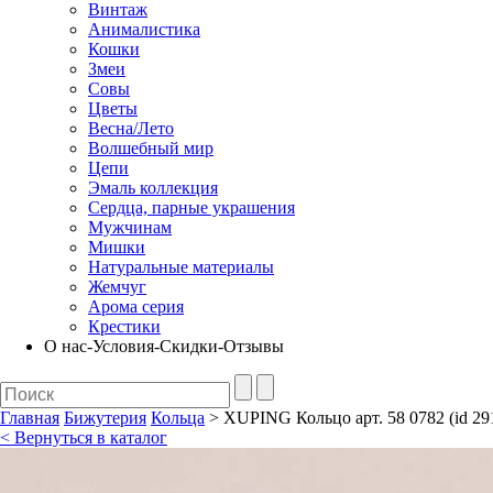
Винтаж
Анималистика
Кошки
Змеи
Совы
Цветы
Весна/Лето
Волшебный мир
Цепи
Эмаль коллекция
Сердца, парные украшения
Мужчинам
Мишки
Натуральные материалы
Жемчуг
Арома серия
Крестики
О нас-Условия-Скидки-Отзывы
Главная
Бижутерия
Кольца
> XUPING Кольцо арт. 58 0782 (id 29
< Вернуться в каталог