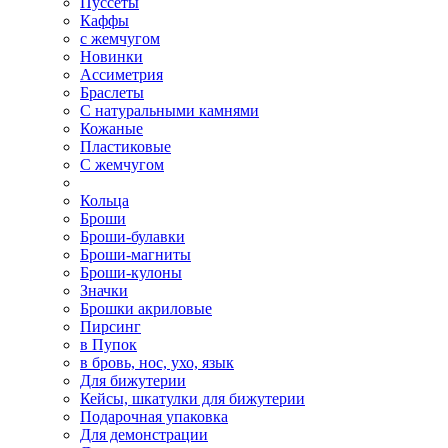
Пуссеты
Каффы
с жемчугом
Новинки
Ассиметрия
Браслеты
С натуральными камнями
Кожаные
Пластиковые
С жемчугом
Кольца
Броши
Броши-булавки
Броши-магниты
Броши-кулоны
Значки
Брошки акриловые
Пирсинг
в Пупок
в бровь, нос, ухо, язык
Для бижутерии
Кейсы, шкатулки для бижутерии
Подарочная упаковка
Для демонстрации