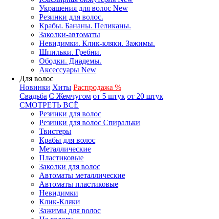
Украшения для волос New
Резинки для волос.
Крабы. Бананы. Пеликаны.
Заколки-автоматы
Невидимки. Клик-кляки. Зажимы.
Шпильки. Гребни.
Ободки. Диадемы.
Аксессуары New
Для волос
Новинки
Хиты
Распродажа %
Свадьба
С Жемчугом
от 5 штук
от 20 штук
СМОТРЕТЬ ВСЁ
Резинки для волос
Резинки для волос Спиральки
Твистеры
Крабы для волос
Металлические
Пластиковые
Заколки для волос
Автоматы металлические
Автоматы пластиковые
Невидимки
Клик-Кляки
Зажимы для волос