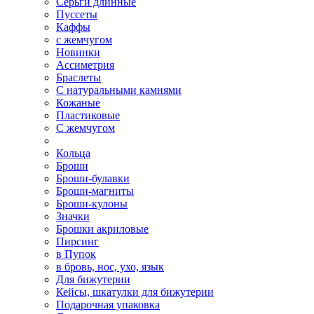
Серьги длинные
Пуссеты
Каффы
с жемчугом
Новинки
Ассиметрия
Браслеты
С натуральными камнями
Кожаные
Пластиковые
С жемчугом
Кольца
Броши
Броши-булавки
Броши-магниты
Броши-кулоны
Значки
Брошки акриловые
Пирсинг
в Пупок
в бровь, нос, ухо, язык
Для бижутерии
Кейсы, шкатулки для бижутерии
Подарочная упаковка