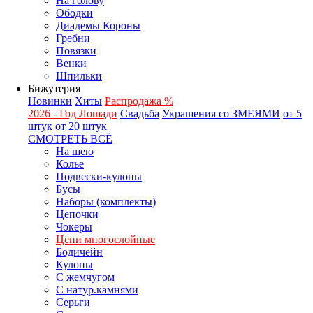
На голову
Ободки
Диадемы Короны
Гребни
Повязки
Венки
Шпильки
Бижутерия
Новинки
Хиты
Распродажа %
2026 - Год Лошади
Свадьба
Украшения со ЗМЕЯМИ
от 5
штук
от 20 штук
СМОТРЕТЬ ВСЁ
На шею
Колье
Подвески-кулоны
Бусы
Наборы (комплекты)
Цепочки
Чокеры
Цепи многослойные
Бодичейн
Кулоны
С жемчугом
С натур.камнями
Серьги