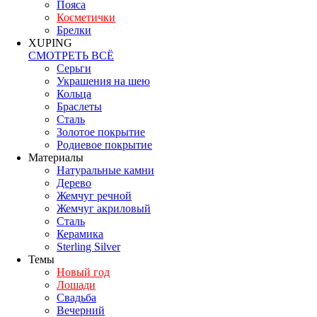
Пояса
Косметички
Брелки
XUPING
СМОТРЕТЬ ВСЁ
Серьги
Украшения на шею
Кольца
Браслеты
Сталь
Золотое покрытие
Родиевое покрытие
Материалы
Натуральные камни
Дерево
Жемчуг речной
Жемчуг акриловый
Сталь
Керамика
Sterling Silver
Темы
Новый год
Лошади
Свадьба
Вечерний