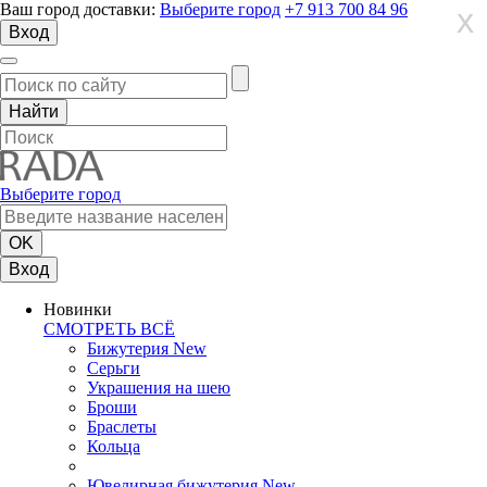
Ваш город доставки:
Выберите город
+7 913 700 84 96
X
X
X
Вход
Выберите город
Вход
Новинки
СМОТРЕТЬ ВСЁ
Бижутерия New
Серьги
Украшения на шею
Броши
Браслеты
Кольца
Ювелирная бижутерия New