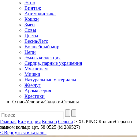
Этно
Винтаж
Анималистика
Кошки
Змеи
Совы
Цветы
Весна/Лето
Волшебный мир
Цепи
Эмаль коллекция
Сердца, парные украшения
Мужчинам
Мишки
Натуральные материалы
Жемчуг
Арома серия
Крестики
О нас-Условия-Скидки-Отзывы
Главная
Бижутерия
Кольца
Серьги
> XUPING Кольцо/Серьги с
замком кольцо арт. 58 0525 (id 289527)
< Вернуться в каталог