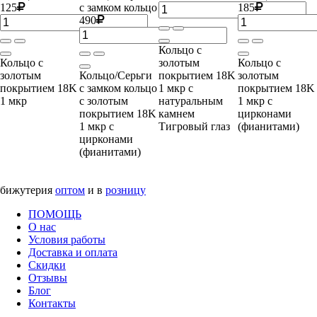
125
с замком кольцо
185
490
Кольцо с
Кольцо с
золотым
Кольцо с
золотым
Кольцо/Серьги
покрытием 18K
золотым
покрытием 18K
с замком кольцо
1 мкр с
покрытием 18K
1 мкр
с золотым
натуральным
1 мкр с
покрытием 18K
камнем
цирконами
1 мкр с
Тигровый глаз
(фианитами)
цирконами
(фианитами)
бижутерия
оптом
и в
розницу
ПОМОЩЬ
О нас
Условия работы
Доставка и оплата
Скидки
Отзывы
Блог
Контакты