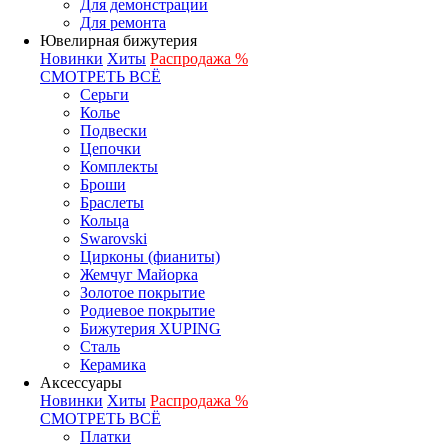
Для демонстрации
Для ремонта
Ювелирная бижутерия
Новинки
Хиты
Распродажа %
СМОТРЕТЬ ВСЁ
Серьги
Колье
Подвески
Цепочки
Комплекты
Броши
Браслеты
Кольца
Swarovski
Цирконы (фианиты)
Жемчуг Майорка
Золотое покрытие
Родиевое покрытие
Бижутерия XUPING
Сталь
Керамика
Аксессуары
Новинки
Хиты
Распродажа %
СМОТРЕТЬ ВСЁ
Платки