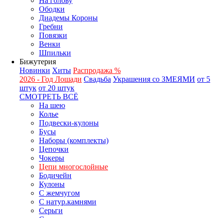
На голову
Ободки
Диадемы Короны
Гребни
Повязки
Венки
Шпильки
Бижутерия
Новинки
Хиты
Распродажа %
2026 - Год Лошади
Свадьба
Украшения со ЗМЕЯМИ
от 5
штук
от 20 штук
СМОТРЕТЬ ВСЁ
На шею
Колье
Подвески-кулоны
Бусы
Наборы (комплекты)
Цепочки
Чокеры
Цепи многослойные
Бодичейн
Кулоны
С жемчугом
С натур.камнями
Серьги