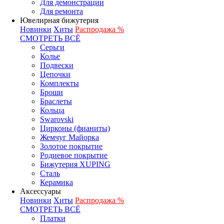
Для демонстрации
Для ремонта
Ювелирная бижутерия
Новинки
Хиты
Распродажа %
СМОТРЕТЬ ВСЁ
Серьги
Колье
Подвески
Цепочки
Комплекты
Броши
Браслеты
Кольца
Swarovski
Цирконы (фианиты)
Жемчуг Майорка
Золотое покрытие
Родиевое покрытие
Бижутерия XUPING
Сталь
Керамика
Аксессуары
Новинки
Хиты
Распродажа %
СМОТРЕТЬ ВСЁ
Платки