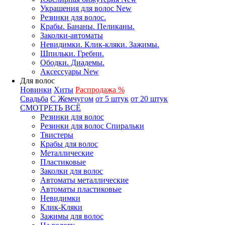
Украшения для волос New
Резинки для волос.
Крабы. Бананы. Пеликаны.
Заколки-автоматы
Невидимки. Клик-кляки. Зажимы.
Шпильки. Гребни.
Ободки. Диадемы.
Аксессуары New
Для волос
Новинки
Хиты
Распродажа %
Свадьба
С Жемчугом
от 5 штук
от 20 штук
СМОТРЕТЬ ВСЁ
Резинки для волос
Резинки для волос Спиральки
Твистеры
Крабы для волос
Металлические
Пластиковые
Заколки для волос
Автоматы металлические
Автоматы пластиковые
Невидимки
Клик-Кляки
Зажимы для волос