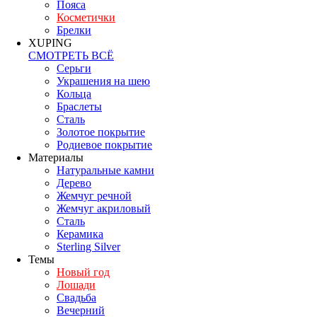
Пояса
Косметички
Брелки
XUPING
СМОТРЕТЬ ВСЁ
Серьги
Украшения на шею
Кольца
Браслеты
Сталь
Золотое покрытие
Родиевое покрытие
Материалы
Натуральные камни
Дерево
Жемчуг речной
Жемчуг акриловый
Сталь
Керамика
Sterling Silver
Темы
Новый год
Лошади
Свадьба
Вечерний