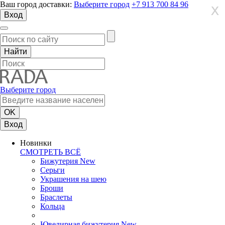
Ваш город доставки:
Выберите город
+7 913 700 84 96
X
X
X
Вход
Выберите город
Вход
Новинки
СМОТРЕТЬ ВСЁ
Бижутерия New
Серьги
Украшения на шею
Броши
Браслеты
Кольца
Ювелирная бижутерия New