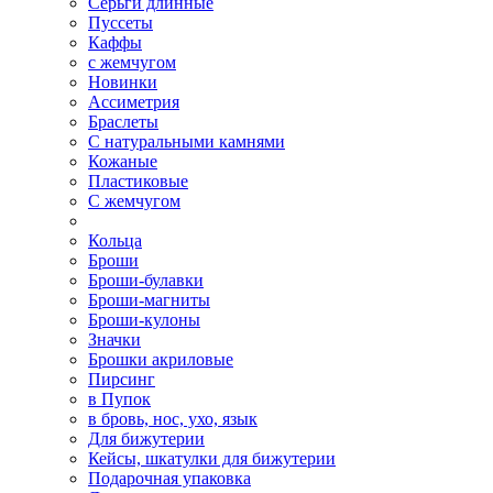
Серьги длинные
Пуссеты
Каффы
с жемчугом
Новинки
Ассиметрия
Браслеты
С натуральными камнями
Кожаные
Пластиковые
С жемчугом
Кольца
Броши
Броши-булавки
Броши-магниты
Броши-кулоны
Значки
Брошки акриловые
Пирсинг
в Пупок
в бровь, нос, ухо, язык
Для бижутерии
Кейсы, шкатулки для бижутерии
Подарочная упаковка