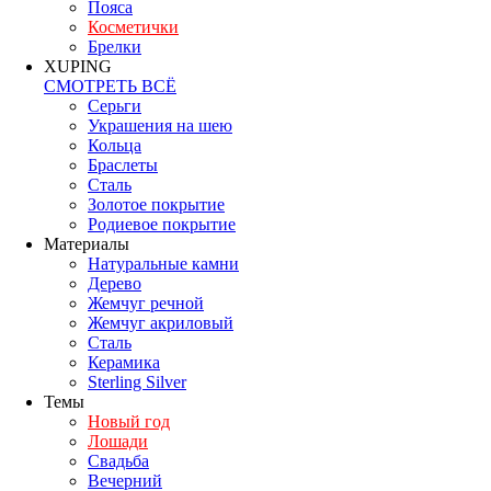
Пояса
Косметички
Брелки
XUPING
СМОТРЕТЬ ВСЁ
Серьги
Украшения на шею
Кольца
Браслеты
Сталь
Золотое покрытие
Родиевое покрытие
Материалы
Натуральные камни
Дерево
Жемчуг речной
Жемчуг акриловый
Сталь
Керамика
Sterling Silver
Темы
Новый год
Лошади
Свадьба
Вечерний