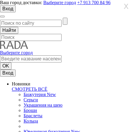
Ваш город доставки:
Выберите город
+7 913 700 84 96
X
X
X
Вход
Выберите город
Вход
Новинки
СМОТРЕТЬ ВСЁ
Бижутерия New
Серьги
Украшения на шею
Броши
Браслеты
Кольца
Ювелирная бижутерия New