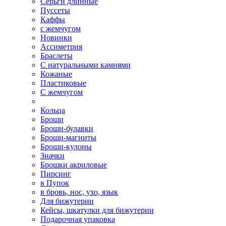
Серьги длинные
Пуссеты
Каффы
с жемчугом
Новинки
Ассиметрия
Браслеты
С натуральными камнями
Кожаные
Пластиковые
С жемчугом
Кольца
Броши
Броши-булавки
Броши-магниты
Броши-кулоны
Значки
Брошки акриловые
Пирсинг
в Пупок
в бровь, нос, ухо, язык
Для бижутерии
Кейсы, шкатулки для бижутерии
Подарочная упаковка