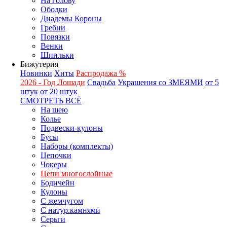
На голову
Ободки
Диадемы Короны
Гребни
Повязки
Венки
Шпильки
Бижутерия
Новинки
Хиты
Распродажа %
2026 - Год Лошади
Свадьба
Украшения со ЗМЕЯМИ
от 5
штук
от 20 штук
СМОТРЕТЬ ВСЁ
На шею
Колье
Подвески-кулоны
Бусы
Наборы (комплекты)
Цепочки
Чокеры
Цепи многослойные
Бодичейн
Кулоны
С жемчугом
С натур.камнями
Серьги