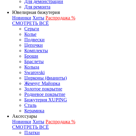
Для демонстрации
Для ремонта
Ювелирная бижутерия
Новинки
Хиты
Распродажа %
СМОТРЕТЬ ВСЁ
Серьги
Колье
Подвески
Цепочки
Комплекты
Броши
Браслеты
Кольца
Swarovski
Цирконы (фианиты)
Жемчуг Майорка
Золотое покрытие
Родиевое покрытие
Бижутерия XUPING
Сталь
Керамика
Аксессуары
Новинки
Хиты
Распродажа %
СМОТРЕТЬ ВСЁ
Платки