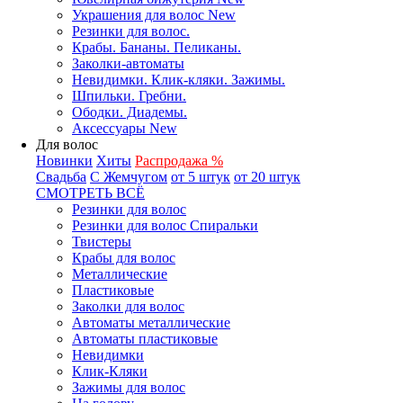
Украшения для волос New
Резинки для волос.
Крабы. Бананы. Пеликаны.
Заколки-автоматы
Невидимки. Клик-кляки. Зажимы.
Шпильки. Гребни.
Ободки. Диадемы.
Аксессуары New
Для волос
Новинки
Хиты
Распродажа %
Свадьба
С Жемчугом
от 5 штук
от 20 штук
СМОТРЕТЬ ВСЁ
Резинки для волос
Резинки для волос Спиральки
Твистеры
Крабы для волос
Металлические
Пластиковые
Заколки для волос
Автоматы металлические
Автоматы пластиковые
Невидимки
Клик-Кляки
Зажимы для волос