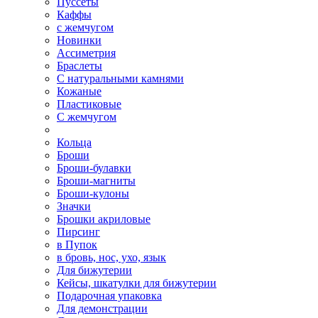
Пуссеты
Каффы
с жемчугом
Новинки
Ассиметрия
Браслеты
С натуральными камнями
Кожаные
Пластиковые
С жемчугом
Кольца
Броши
Броши-булавки
Броши-магниты
Броши-кулоны
Значки
Брошки акриловые
Пирсинг
в Пупок
в бровь, нос, ухо, язык
Для бижутерии
Кейсы, шкатулки для бижутерии
Подарочная упаковка
Для демонстрации