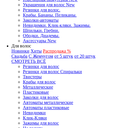
Украшения для волос New
Резинки для волос.
Крабы. Бананы. Пеликаны.
Заколки-автоматы
Невидимки. Клик-кляки. Зажимы.
Шпильки. Гребни.
Ободки. Диадемы.
Аксессуары New
Для волос
Новинки
Хиты
Распродажа %
Свадьба
С Жемчугом
от 5 штук
от 20 штук
СМОТРЕТЬ ВСЁ
Резинки для волос
Резинки для волос Спиральки
Твистеры
Крабы для волос
Металлические
Пластиковые
Заколки для волос
Автоматы металлические
Автоматы пластиковые
Невидимки
Клик-Кляки
Зажимы для волос