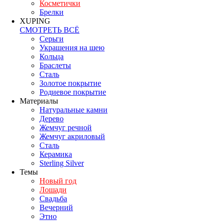
Косметички
Брелки
XUPING
СМОТРЕТЬ ВСЁ
Серьги
Украшения на шею
Кольца
Браслеты
Сталь
Золотое покрытие
Родиевое покрытие
Материалы
Натуральные камни
Дерево
Жемчуг речной
Жемчуг акриловый
Сталь
Керамика
Sterling Silver
Темы
Новый год
Лошади
Свадьба
Вечерний
Этно