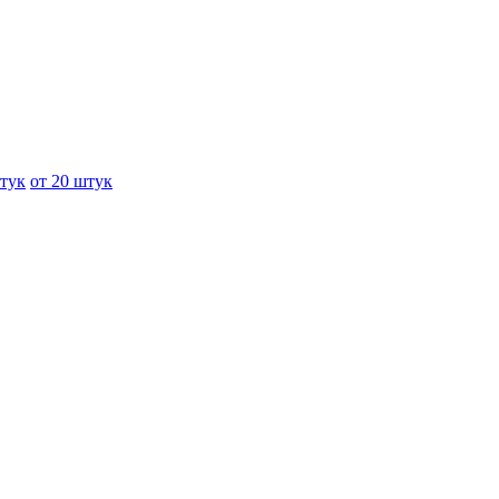
штук
от 20 штук