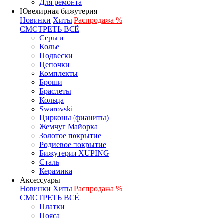
Для ремонта
Ювелирная бижутерия
Новинки
Хиты
Распродажа %
СМОТРЕТЬ ВСЁ
Серьги
Колье
Подвески
Цепочки
Комплекты
Броши
Браслеты
Кольца
Swarovski
Цирконы (фианиты)
Жемчуг Майорка
Золотое покрытие
Родиевое покрытие
Бижутерия XUPING
Сталь
Керамика
Аксессуары
Новинки
Хиты
Распродажа %
СМОТРЕТЬ ВСЁ
Платки
Пояса