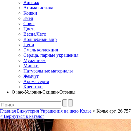
Винтаж
Анималистика
Кошки
Змеи
Совы
Цветы
Весна/Лето
Волшебный мир
Цепи
Эмаль коллекция
Сердца, парные украшения
Мужчинам
Мишки
Натуральные материалы
Жемчуг
Арома серия
Крестики
О нас-Условия-Скидки-Отзывы
Главная
Бижутерия
Украшения на шею
Колье
> Колье арт. 26 757
< Вернуться в каталог