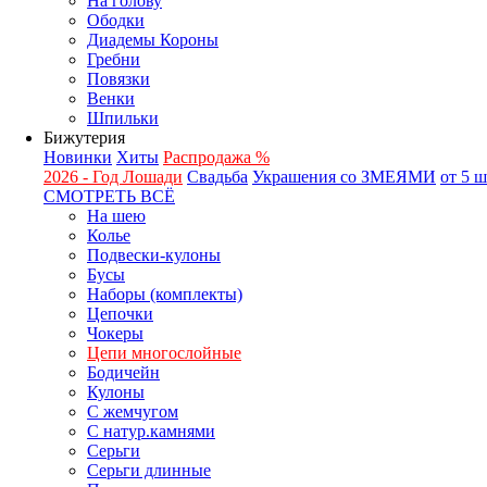
На голову
Ободки
Диадемы Короны
Гребни
Повязки
Венки
Шпильки
Бижутерия
Новинки
Хиты
Распродажа %
2026 - Год Лошади
Свадьба
Украшения со ЗМЕЯМИ
от 5 
СМОТРЕТЬ ВСЁ
На шею
Колье
Подвески-кулоны
Бусы
Наборы (комплекты)
Цепочки
Чокеры
Цепи многослойные
Бодичейн
Кулоны
С жемчугом
С натур.камнями
Серьги
Серьги длинные