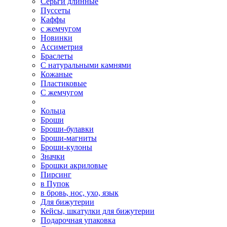
Серьги длинные
Пуссеты
Каффы
с жемчугом
Новинки
Ассиметрия
Браслеты
С натуральными камнями
Кожаные
Пластиковые
С жемчугом
Кольца
Броши
Броши-булавки
Броши-магниты
Броши-кулоны
Значки
Брошки акриловые
Пирсинг
в Пупок
в бровь, нос, ухо, язык
Для бижутерии
Кейсы, шкатулки для бижутерии
Подарочная упаковка