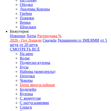
На голову
Ободки
Диадемы Короны
Гребни
Повязки
Венки
Шпильки
Бижутерия
Новинки
Хиты
Распродажа %
2026 - Год Лошади
Свадьба
Украшения со ЗМЕЯМИ
от 5
штук
от 20 штук
СМОТРЕТЬ ВСЁ
На шею
Колье
Подвески-кулоны
Бусы
Наборы (комплекты)
Цепочки
Чокеры
Цепи многослойные
Бодичейн
Кулоны
С жемчугом
С натур.камнями
Серьги