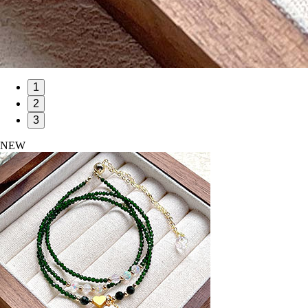
1
2
3
NEW