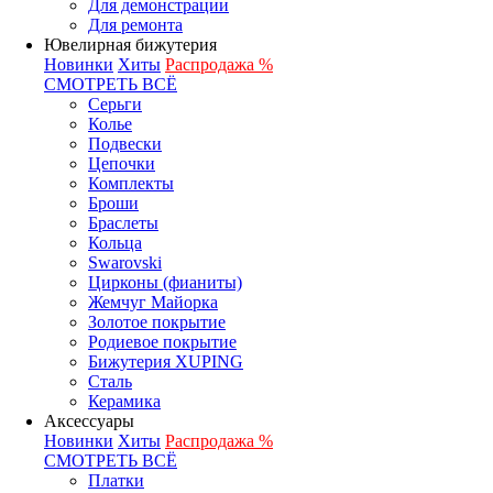
Для демонстрации
Для ремонта
Ювелирная бижутерия
Новинки
Хиты
Распродажа %
СМОТРЕТЬ ВСЁ
Серьги
Колье
Подвески
Цепочки
Комплекты
Броши
Браслеты
Кольца
Swarovski
Цирконы (фианиты)
Жемчуг Майорка
Золотое покрытие
Родиевое покрытие
Бижутерия XUPING
Сталь
Керамика
Аксессуары
Новинки
Хиты
Распродажа %
СМОТРЕТЬ ВСЁ
Платки