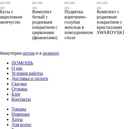
Бусы с
Комплект
Подвеска
Комплект с
акриловым
белый с
коричнево-
родиевым
жемчугом
родиевым
голубая
покрытием с
покрытием с
женская в
кристаллами
цирконами
повседневном
SWAROVSKI
(фианитами)
стиле
бижутерия
оптом
и в
розницу
ПОМОЩЬ
О нас
Условия работы
Доставка и оплата
Скидки
Отзывы
Блог
Контакты
Товары
Новинки
Хиты
Для волос