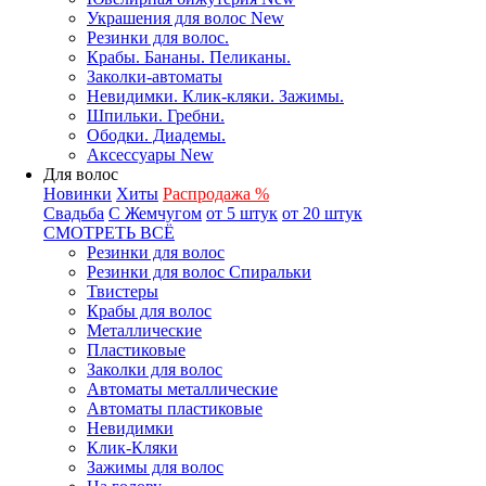
Украшения для волос New
Резинки для волос.
Крабы. Бананы. Пеликаны.
Заколки-автоматы
Невидимки. Клик-кляки. Зажимы.
Шпильки. Гребни.
Ободки. Диадемы.
Аксессуары New
Для волос
Новинки
Хиты
Распродажа %
Свадьба
С Жемчугом
от 5 штук
от 20 штук
СМОТРЕТЬ ВСЁ
Резинки для волос
Резинки для волос Спиральки
Твистеры
Крабы для волос
Металлические
Пластиковые
Заколки для волос
Автоматы металлические
Автоматы пластиковые
Невидимки
Клик-Кляки
Зажимы для волос