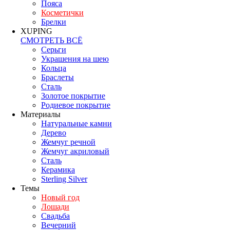
Пояса
Косметички
Брелки
XUPING
СМОТРЕТЬ ВСЁ
Серьги
Украшения на шею
Кольца
Браслеты
Сталь
Золотое покрытие
Родиевое покрытие
Материалы
Натуральные камни
Дерево
Жемчуг речной
Жемчуг акриловый
Сталь
Керамика
Sterling Silver
Темы
Новый год
Лошади
Свадьба
Вечерний