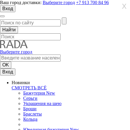
Ваш город доставки:
Выберите город
+7 913 700 84 96
X
X
X
Вход
Выберите город
Вход
Новинки
СМОТРЕТЬ ВСЁ
Бижутерия New
Серьги
Украшения на шею
Броши
Браслеты
Кольца
Ювелирная бижутерия New