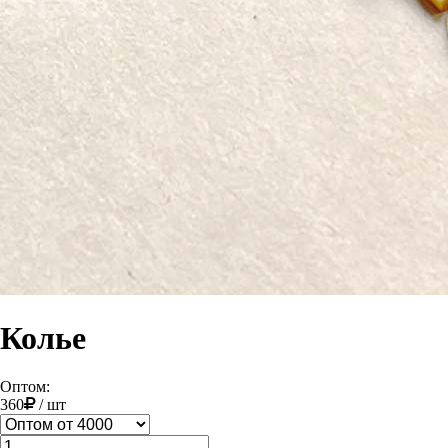
Колье
Оптом:
360
/
шт