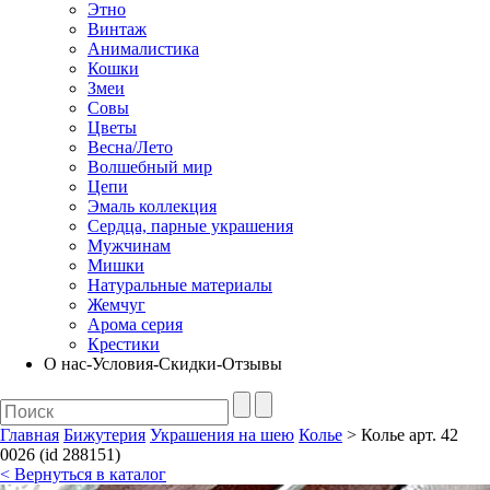
Этно
Винтаж
Анималистика
Кошки
Змеи
Совы
Цветы
Весна/Лето
Волшебный мир
Цепи
Эмаль коллекция
Сердца, парные украшения
Мужчинам
Мишки
Натуральные материалы
Жемчуг
Арома серия
Крестики
О нас-Условия-Скидки-Отзывы
Главная
Бижутерия
Украшения на шею
Колье
> Колье арт. 42
0026 (id 288151)
< Вернуться в каталог