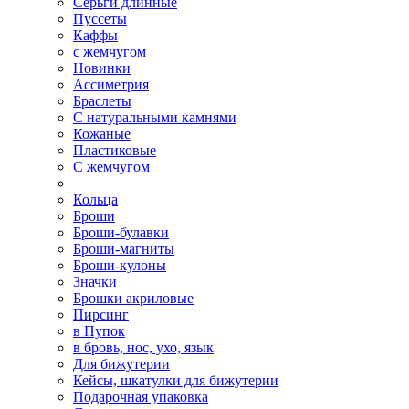
Серьги длинные
Пуссеты
Каффы
с жемчугом
Новинки
Ассиметрия
Браслеты
С натуральными камнями
Кожаные
Пластиковые
С жемчугом
Кольца
Броши
Броши-булавки
Броши-магниты
Броши-кулоны
Значки
Брошки акриловые
Пирсинг
в Пупок
в бровь, нос, ухо, язык
Для бижутерии
Кейсы, шкатулки для бижутерии
Подарочная упаковка