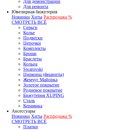
Для демонстрации
Для ремонта
Ювелирная бижутерия
Новинки
Хиты
Распродажа %
СМОТРЕТЬ ВСЁ
Серьги
Колье
Подвески
Цепочки
Комплекты
Броши
Браслеты
Кольца
Swarovski
Цирконы (фианиты)
Жемчуг Майорка
Золотое покрытие
Родиевое покрытие
Бижутерия XUPING
Сталь
Керамика
Аксессуары
Новинки
Хиты
Распродажа %
СМОТРЕТЬ ВСЁ
Платки