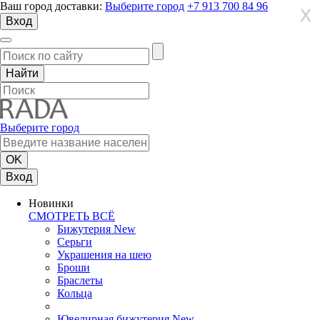
Ваш город доставки:
Выберите город
+7 913 700 84 96
X
X
X
Вход
Выберите город
Вход
Новинки
СМОТРЕТЬ ВСЁ
Бижутерия New
Серьги
Украшения на шею
Броши
Браслеты
Кольца
Ювелирная бижутерия New