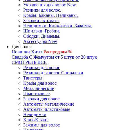
Украшения для волос New
Резинки для волос.
Крабы. Бананы. Пеликаны.
Заколки-автоматы
Невидимки. Клик-кляки. Зажимы.
Шпильки. Гребни.
Ободки. Диадемы.
Аксессуары New
Для волос
Новинки
Хиты
Распродажа %
Свадьба
С Жемчугом
от 5 штук
от 20 штук
СМОТРЕТЬ ВСЁ
Резинки для волос
Резинки для волос Спиральки
Твистеры
Крабы для волос
Металлические
Пластиковые
Заколки для волос
Автоматы металлические
Автоматы пластиковые
Невидимки
Клик-Кляки
Зажимы для волос