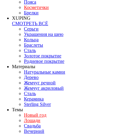
Пояса
Косметички
Брелки
XUPING
СМОТРЕТЬ ВСЁ
Серьги
Украшения на шею
Кольца
Браслеты
Сталь
Золотое покрытие
Родиевое покрытие
Материалы
Натуральные камни
Дерево
Жемчуг речной
Жемчуг акриловый
Сталь
Керамика
Sterling Silver
Темы
Новый год
Лошади
Свадьба
Вечерний