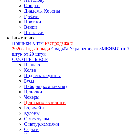
На голову
Ободки
Диадемы Короны
Гребни
Повязки
Венки
Шпильки
Бижутерия
Новинки
Хиты
Распродажа %
2026 - Год Лошади
Свадьба
Украшения со ЗМЕЯМИ
от 5
штук
от 20 штук
СМОТРЕТЬ ВСЁ
На шею
Колье
Подвески-кулоны
Бусы
Наборы (комплекты)
Цепочки
Чокеры
Цепи многослойные
Бодичейн
Кулоны
С жемчугом
С натур.камнями
Серьги