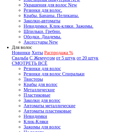
Украшения для волос New
Резинки для волос.
Крабы. Бананы. Пеликаны.
Заколки-автоматы
Невидимки. Клик-кляки. Зажимы.
Шпильки. Гребни.
Ободки. Диадемы.
Аксессуары New
Для волос
Новинки
Хиты
Распродажа %
Свадьба
С Жемчугом
от 5 штук
от 20 штук
СМОТРЕТЬ ВСЁ
Резинки для волос
Резинки для волос Спиральки
Твистеры
Крабы для волос
Металлические
Пластиковые
Заколки для волос
Автоматы металлические
Автоматы пластиковые
Невидимки
Клик-Кляки
Зажимы для волос