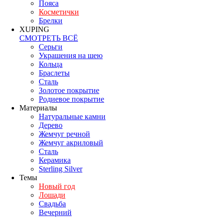
Пояса
Косметички
Брелки
XUPING
СМОТРЕТЬ ВСЁ
Серьги
Украшения на шею
Кольца
Браслеты
Сталь
Золотое покрытие
Родиевое покрытие
Материалы
Натуральные камни
Дерево
Жемчуг речной
Жемчуг акриловый
Сталь
Керамика
Sterling Silver
Темы
Новый год
Лошади
Свадьба
Вечерний