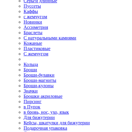
Серьги длинные
Пуссеты
Каффы
с жемчугом
Новинки
Ассиметрия
Браслеты
С натуральными камнями
Кожаные
Пластиковые
С жемчугом
Кольца
Броши
Броши-булавки
Броши-магниты
Броши-кулоны
Значки
Брошки акриловые
Пирсинг
в Пупок
в бровь, нос, ухо, язык
Для бижутерии
Кейсы, шкатулки для бижутерии
Подарочная упаковка