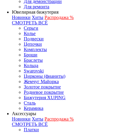
Для демонстрации
Для ремонта
Ювелирная бижутерия
Новинки
Хиты
Распродажа %
СМОТРЕТЬ ВСЁ
Серьги
Колье
Подвески
Цепочки
Комплекты
Броши
Браслеты
Кольца
Swarovski
Цирконы (фианиты)
Жемчуг Майорка
Золотое покрытие
Родиевое покрытие
Бижутерия XUPING
Сталь
Керамика
Аксессуары
Новинки
Хиты
Распродажа %
СМОТРЕТЬ ВСЁ
Платки