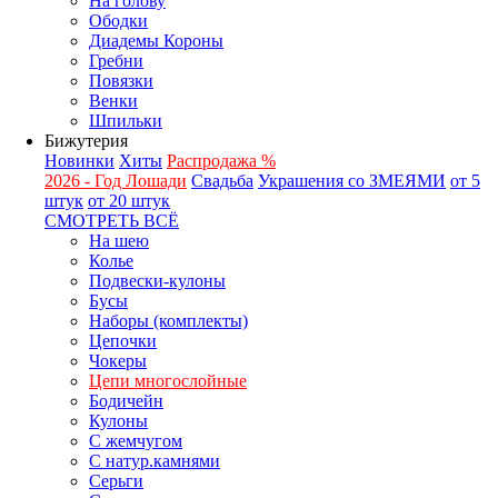
На голову
Ободки
Диадемы Короны
Гребни
Повязки
Венки
Шпильки
Бижутерия
Новинки
Хиты
Распродажа %
2026 - Год Лошади
Свадьба
Украшения со ЗМЕЯМИ
от 5
штук
от 20 штук
СМОТРЕТЬ ВСЁ
На шею
Колье
Подвески-кулоны
Бусы
Наборы (комплекты)
Цепочки
Чокеры
Цепи многослойные
Бодичейн
Кулоны
С жемчугом
С натур.камнями
Серьги