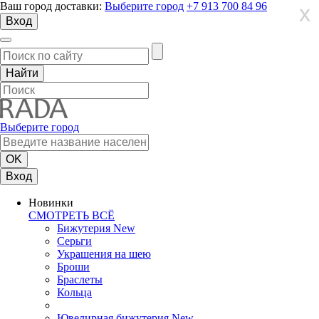
Ваш город доставки:
Выберите город
+7 913 700 84 96
X
X
X
Вход
Выберите город
Вход
Новинки
СМОТРЕТЬ ВСЁ
Бижутерия New
Серьги
Украшения на шею
Броши
Браслеты
Кольца
Ювелирная бижутерия New