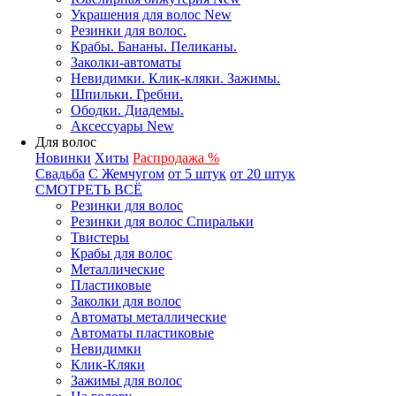
Украшения для волос New
Резинки для волос.
Крабы. Бананы. Пеликаны.
Заколки-автоматы
Невидимки. Клик-кляки. Зажимы.
Шпильки. Гребни.
Ободки. Диадемы.
Аксессуары New
Для волос
Новинки
Хиты
Распродажа %
Свадьба
С Жемчугом
от 5 штук
от 20 штук
СМОТРЕТЬ ВСЁ
Резинки для волос
Резинки для волос Спиральки
Твистеры
Крабы для волос
Металлические
Пластиковые
Заколки для волос
Автоматы металлические
Автоматы пластиковые
Невидимки
Клик-Кляки
Зажимы для волос