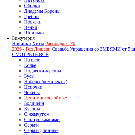
На голову
Ободки
Диадемы Короны
Гребни
Повязки
Венки
Шпильки
Бижутерия
Новинки
Хиты
Распродажа %
2026 - Год Лошади
Свадьба
Украшения со ЗМЕЯМИ
от 5 
СМОТРЕТЬ ВСЁ
На шею
Колье
Подвески-кулоны
Бусы
Наборы (комплекты)
Цепочки
Чокеры
Цепи многослойные
Бодичейн
Кулоны
С жемчугом
С натур.камнями
Серьги
Серьги длинные