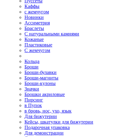
Пуссеты
Каффы
с жемчугом
Новинки
Ассиметрия
Браслеты
С натуральными камнями
Кожаные
Пластиковые
С жемчугом
Кольца
Броши
Броши-булавки
Броши-магниты
Броши-кулоны
Значки
Брошки акриловые
Пирсинг
в Пупок
в бровь, нос, ухо, язык
Для бижутерии
Кейсы, шкатулки для бижутерии
Подарочная упаковка
Для демонстрации