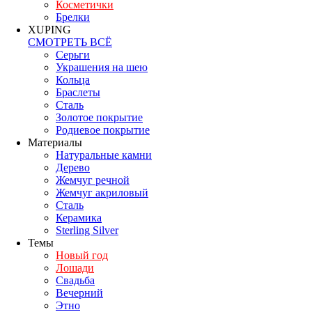
Косметички
Брелки
XUPING
СМОТРЕТЬ ВСЁ
Серьги
Украшения на шею
Кольца
Браслеты
Сталь
Золотое покрытие
Родиевое покрытие
Материалы
Натуральные камни
Дерево
Жемчуг речной
Жемчуг акриловый
Сталь
Керамика
Sterling Silver
Темы
Новый год
Лошади
Свадьба
Вечерний
Этно