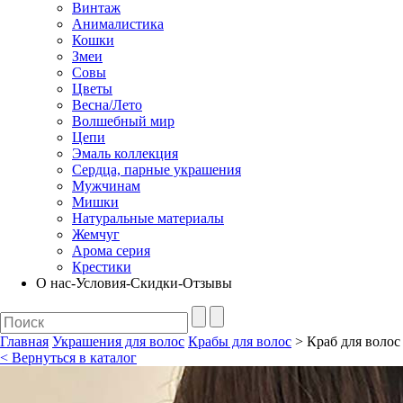
Винтаж
Анималистика
Кошки
Змеи
Совы
Цветы
Весна/Лето
Волшебный мир
Цепи
Эмаль коллекция
Сердца, парные украшения
Мужчинам
Мишки
Натуральные материалы
Жемчуг
Арома серия
Крестики
О нас-Условия-Скидки-Отзывы
Главная
Украшения для волос
Крабы для волос
> Краб для волос 
< Вернуться в каталог