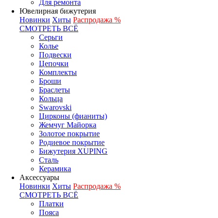
Для ремонта
Ювелирная бижутерия
Новинки
Хиты
Распродажа %
СМОТРЕТЬ ВСЁ
Серьги
Колье
Подвески
Цепочки
Комплекты
Броши
Браслеты
Кольца
Swarovski
Цирконы (фианиты)
Жемчуг Майорка
Золотое покрытие
Родиевое покрытие
Бижутерия XUPING
Сталь
Керамика
Аксессуары
Новинки
Хиты
Распродажа %
СМОТРЕТЬ ВСЁ
Платки
Пояса