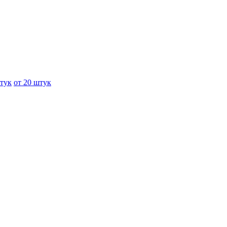
штук
от 20 штук