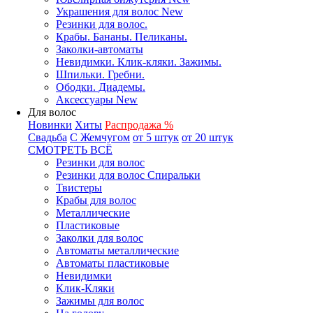
Украшения для волос New
Резинки для волос.
Крабы. Бананы. Пеликаны.
Заколки-автоматы
Невидимки. Клик-кляки. Зажимы.
Шпильки. Гребни.
Ободки. Диадемы.
Аксессуары New
Для волос
Новинки
Хиты
Распродажа %
Свадьба
С Жемчугом
от 5 штук
от 20 штук
СМОТРЕТЬ ВСЁ
Резинки для волос
Резинки для волос Спиральки
Твистеры
Крабы для волос
Металлические
Пластиковые
Заколки для волос
Автоматы металлические
Автоматы пластиковые
Невидимки
Клик-Кляки
Зажимы для волос