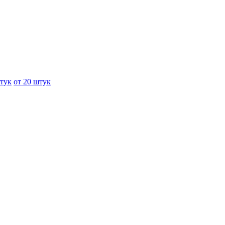
штук
от 20 штук