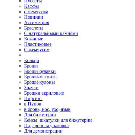
Пуссеты
Каффы
с жемчугом
Новинки
Ассиметрия
Браслеты
С натуральными камнями
Кожаные
Пластиковые
С жемчугом
Кольца
Броши
Броши-булавки
Броши-магниты
Броши-кулоны
Значки
Брошки акриловые
Пирсинг
в Пупок
в бровь, нос, ухо, язык
Для бижутерии
Кейсы, шкатулки для бижутерии
Подарочная упаковка
Для демонстрации