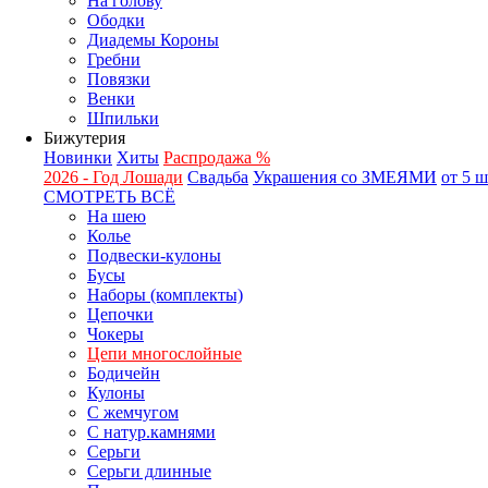
На голову
Ободки
Диадемы Короны
Гребни
Повязки
Венки
Шпильки
Бижутерия
Новинки
Хиты
Распродажа %
2026 - Год Лошади
Свадьба
Украшения со ЗМЕЯМИ
от 5 
СМОТРЕТЬ ВСЁ
На шею
Колье
Подвески-кулоны
Бусы
Наборы (комплекты)
Цепочки
Чокеры
Цепи многослойные
Бодичейн
Кулоны
С жемчугом
С натур.камнями
Серьги
Серьги длинные