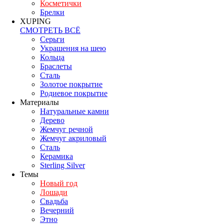
Косметички
Брелки
XUPING
СМОТРЕТЬ ВСЁ
Серьги
Украшения на шею
Кольца
Браслеты
Сталь
Золотое покрытие
Родиевое покрытие
Материалы
Натуральные камни
Дерево
Жемчуг речной
Жемчуг акриловый
Сталь
Керамика
Sterling Silver
Темы
Новый год
Лошади
Свадьба
Вечерний
Этно