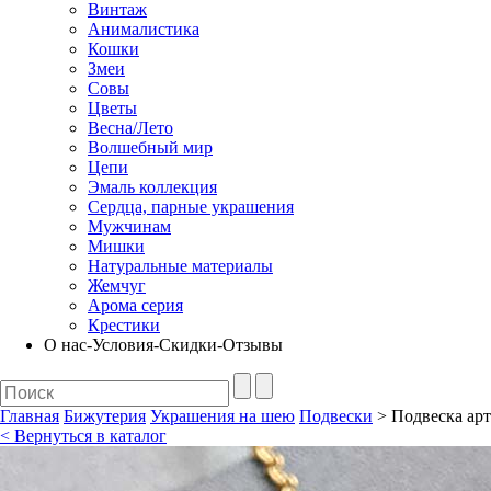
Винтаж
Анималистика
Кошки
Змеи
Совы
Цветы
Весна/Лето
Волшебный мир
Цепи
Эмаль коллекция
Сердца, парные украшения
Мужчинам
Мишки
Натуральные материалы
Жемчуг
Арома серия
Крестики
О нас-Условия-Скидки-Отзывы
Главная
Бижутерия
Украшения на шею
Подвески
> Подвеска арт.
< Вернуться в каталог