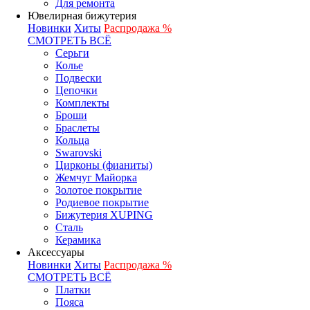
Для ремонта
Ювелирная бижутерия
Новинки
Хиты
Распродажа %
СМОТРЕТЬ ВСЁ
Серьги
Колье
Подвески
Цепочки
Комплекты
Броши
Браслеты
Кольца
Swarovski
Цирконы (фианиты)
Жемчуг Майорка
Золотое покрытие
Родиевое покрытие
Бижутерия XUPING
Сталь
Керамика
Аксессуары
Новинки
Хиты
Распродажа %
СМОТРЕТЬ ВСЁ
Платки
Пояса