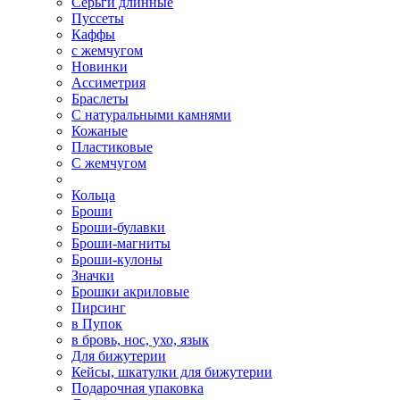
Серьги длинные
Пуссеты
Каффы
с жемчугом
Новинки
Ассиметрия
Браслеты
С натуральными камнями
Кожаные
Пластиковые
С жемчугом
Кольца
Броши
Броши-булавки
Броши-магниты
Броши-кулоны
Значки
Брошки акриловые
Пирсинг
в Пупок
в бровь, нос, ухо, язык
Для бижутерии
Кейсы, шкатулки для бижутерии
Подарочная упаковка