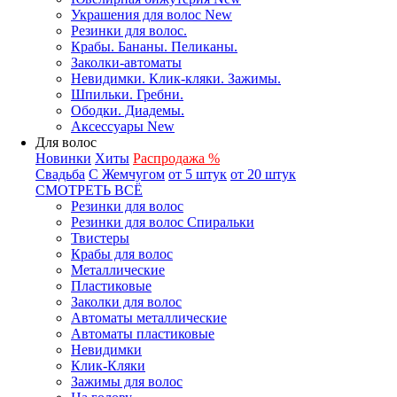
Украшения для волос New
Резинки для волос.
Крабы. Бананы. Пеликаны.
Заколки-автоматы
Невидимки. Клик-кляки. Зажимы.
Шпильки. Гребни.
Ободки. Диадемы.
Аксессуары New
Для волос
Новинки
Хиты
Распродажа %
Свадьба
С Жемчугом
от 5 штук
от 20 штук
СМОТРЕТЬ ВСЁ
Резинки для волос
Резинки для волос Спиральки
Твистеры
Крабы для волос
Металлические
Пластиковые
Заколки для волос
Автоматы металлические
Автоматы пластиковые
Невидимки
Клик-Кляки
Зажимы для волос