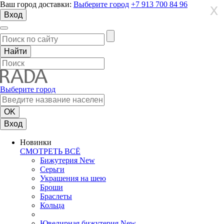
Ваш город доставки:
Выберите город
+7 913 700 84 96
X
X
X
Вход
Выберите город
Вход
Новинки
СМОТРЕТЬ ВСЁ
Бижутерия New
Серьги
Украшения на шею
Броши
Браслеты
Кольца
Ювелирная бижутерия New