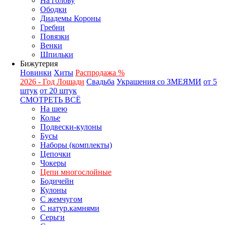
На голову
Ободки
Диадемы Короны
Гребни
Повязки
Венки
Шпильки
Бижутерия
Новинки
Хиты
Распродажа %
2026 - Год Лошади
Свадьба
Украшения со ЗМЕЯМИ
от 5
штук
от 20 штук
СМОТРЕТЬ ВСЁ
На шею
Колье
Подвески-кулоны
Бусы
Наборы (комплекты)
Цепочки
Чокеры
Цепи многослойные
Бодичейн
Кулоны
С жемчугом
С натур.камнями
Серьги