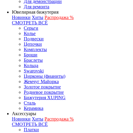
Для демонстрации
Для ремонта
Ювелирная бижутерия
Новинки
Хиты
Распродажа %
СМОТРЕТЬ ВСЁ
Серьги
Колье
Подвески
Цепочки
Комплекты
Броши
Браслеты
Кольца
Swarovski
Цирконы (фианиты)
Жемчуг Майорка
Золотое покрытие
Родиевое покрытие
Бижутерия XUPING
Сталь
Керамика
Аксессуары
Новинки
Хиты
Распродажа %
СМОТРЕТЬ ВСЁ
Платки