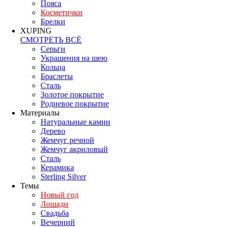
Пояса
Косметички
Брелки
XUPING
СМОТРЕТЬ ВСЁ
Серьги
Украшения на шею
Кольца
Браслеты
Сталь
Золотое покрытие
Родиевое покрытие
Материалы
Натуральные камни
Дерево
Жемчуг речной
Жемчуг акриловый
Сталь
Керамика
Sterling Silver
Темы
Новый год
Лошади
Свадьба
Вечерний