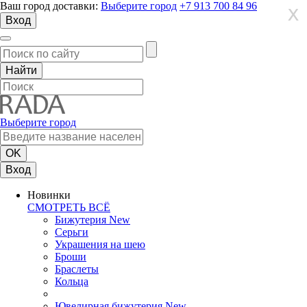
Ваш город доставки:
Выберите город
+7 913 700 84 96
X
X
X
Вход
Выберите город
Вход
Новинки
СМОТРЕТЬ ВСЁ
Бижутерия New
Серьги
Украшения на шею
Броши
Браслеты
Кольца
Ювелирная бижутерия New