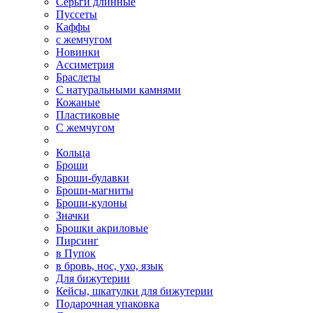
Серьги длинные
Пуссеты
Каффы
с жемчугом
Новинки
Ассиметрия
Браслеты
С натуральными камнями
Кожаные
Пластиковые
С жемчугом
Кольца
Броши
Броши-булавки
Броши-магниты
Броши-кулоны
Значки
Брошки акриловые
Пирсинг
в Пупок
в бровь, нос, ухо, язык
Для бижутерии
Кейсы, шкатулки для бижутерии
Подарочная упаковка