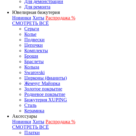
Для демонстрации
Для ремонта
Ювелирная бижутерия
Новинки
Хиты
Распродажа %
СМОТРЕТЬ ВСЁ
Серьги
Колье
Подвески
Цепочки
Комплекты
Броши
Браслеты
Кольца
Swarovski
Цирконы (фианиты)
Жемчуг Майорка
Золотое покрытие
Родиевое покрытие
Бижутерия XUPING
Сталь
Керамика
Аксессуары
Новинки
Хиты
Распродажа %
СМОТРЕТЬ ВСЁ
Платки