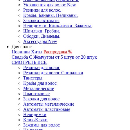
Украшения для волос New
Резинки для волос.
Крабы. Бананы. Пеликаны.
Заколки-автоматы
Невидимки. Клик-кляки. Зажимы.
Шпильки. Гребни.
Ободки. Диадемы.
Аксессуары New
Для волос
Новинки
Хиты
Распродажа %
Свадьба
С Жемчугом
от 5 штук
от 20 штук
СМОТРЕТЬ ВСЁ
Резинки для волос
Резинки для волос Спиральки
Твистеры
Крабы для волос
Металлические
Пластиковые
Заколки для волос
Автоматы металлические
Автоматы пластиковые
Невидимки
Клик-Кляки
Зажимы для волос