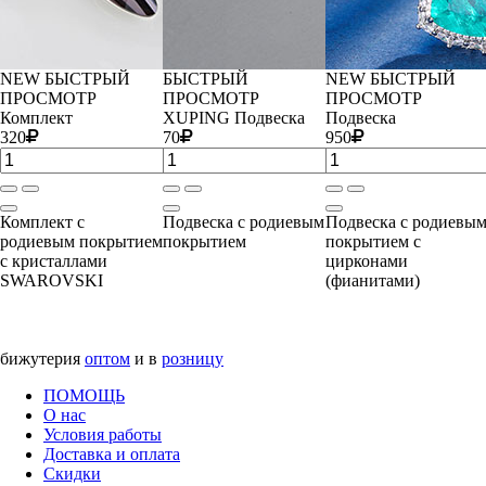
NEW
БЫСТРЫЙ
БЫСТРЫЙ
NEW
БЫСТРЫЙ
ПРОСМОТР
ПРОСМОТР
ПРОСМОТР
Комплект
XUPING Подвеска
Подвеска
320
70
950
Комплект с
Подвеска с родиевым
Подвеска с родиевы
родиевым покрытием
покрытием
покрытием с
с кристаллами
цирконами
SWAROVSKI
(фианитами)
бижутерия
оптом
и в
розницу
ПОМОЩЬ
О нас
Условия работы
Доставка и оплата
Скидки