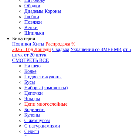
На голову
Ободки
Диадемы Короны
Гребни
Повязки
Венки
Шпильки
Бижутерия
Новинки
Хиты
Распродажа %
2026 - Год Лошади
Свадьба
Украшения со ЗМЕЯМИ
от 5
штук
от 20 штук
СМОТРЕТЬ ВСЁ
На шею
Колье
Подвески-кулоны
Бусы
Наборы (комплекты)
Цепочки
Чокеры
Цепи многослойные
Бодичейн
Кулоны
С жемчугом
С натур.камнями
Серьги