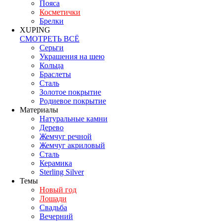
Пояса
Косметички
Брелки
XUPING
СМОТРЕТЬ ВСЁ
Серьги
Украшения на шею
Кольца
Браслеты
Сталь
Золотое покрытие
Родиевое покрытие
Материалы
Натуральные камни
Дерево
Жемчуг речной
Жемчуг акриловый
Сталь
Керамика
Sterling Silver
Темы
Новый год
Лошади
Свадьба
Вечерний