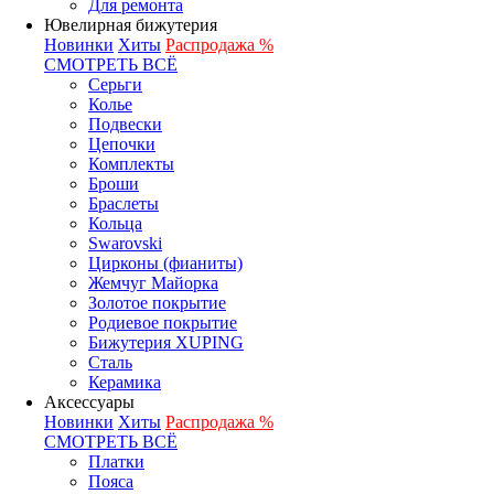
Для ремонта
Ювелирная бижутерия
Новинки
Хиты
Распродажа %
СМОТРЕТЬ ВСЁ
Серьги
Колье
Подвески
Цепочки
Комплекты
Броши
Браслеты
Кольца
Swarovski
Цирконы (фианиты)
Жемчуг Майорка
Золотое покрытие
Родиевое покрытие
Бижутерия XUPING
Сталь
Керамика
Аксессуары
Новинки
Хиты
Распродажа %
СМОТРЕТЬ ВСЁ
Платки
Пояса