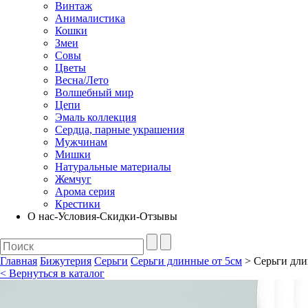
Винтаж
Анималистика
Кошки
Змеи
Совы
Цветы
Весна/Лето
Волшебный мир
Цепи
Эмаль коллекция
Сердца, парные украшения
Мужчинам
Мишки
Натуральные материалы
Жемчуг
Арома серия
Крестики
О нас-Условия-Скидки-Отзывы
Главная
Бижутерия
Серьги
Серьги длинные от 5см
> Серьги длин
< Вернуться в каталог