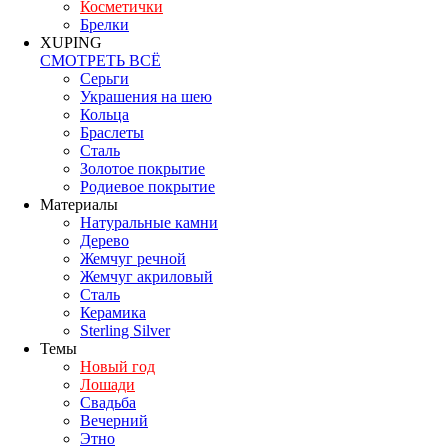
Косметички
Брелки
XUPING
СМОТРЕТЬ ВСЁ
Серьги
Украшения на шею
Кольца
Браслеты
Сталь
Золотое покрытие
Родиевое покрытие
Материалы
Натуральные камни
Дерево
Жемчуг речной
Жемчуг акриловый
Сталь
Керамика
Sterling Silver
Темы
Новый год
Лошади
Свадьба
Вечерний
Этно