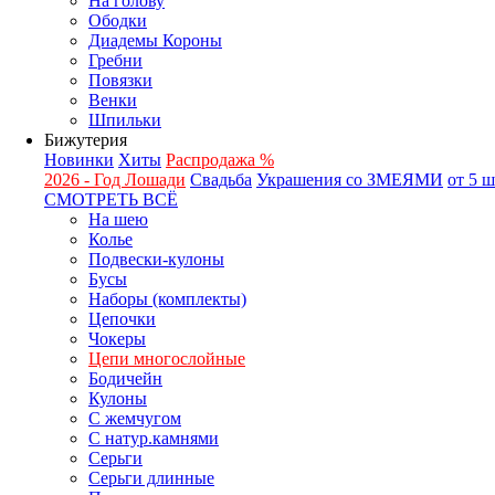
На голову
Ободки
Диадемы Короны
Гребни
Повязки
Венки
Шпильки
Бижутерия
Новинки
Хиты
Распродажа %
2026 - Год Лошади
Свадьба
Украшения со ЗМЕЯМИ
от 5 
СМОТРЕТЬ ВСЁ
На шею
Колье
Подвески-кулоны
Бусы
Наборы (комплекты)
Цепочки
Чокеры
Цепи многослойные
Бодичейн
Кулоны
С жемчугом
С натур.камнями
Серьги
Серьги длинные