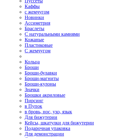
Пуссеты
Каффы
с жемчугом
Новинки
Ассиметрия
Браслеты
С натуральными камнями
Кожаные
Пластиковые
С жемчугом
Кольца
Броши
Броши-булавки
Броши-магниты
Броши-кулоны
Значки
Брошки акриловые
Пирсинг
в Пупок
в бровь, нос, ухо, язык
Для бижутерии
Кейсы, шкатулки для бижутерии
Подарочная упаковка
Для демонстрации