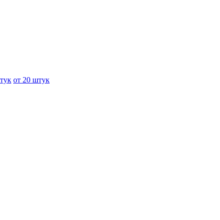
штук
от 20 штук