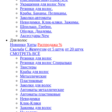
Украшения для волос New
Резинки для волос.
Крабы. Бананы. Пеликаны.
Заколки-автоматы
Невидимки. Клик-кляки. Зажимы.
Шпильки. Гребни.
Ободки. Диадемы.
Аксессуары New
Для волос
Новинки
Хиты
Распродажа %
Свадьба
С Жемчугом
от 5 штук
от 20 штук
СМОТРЕТЬ ВСЁ
Резинки для волос
Резинки для волос Спиральки
Твистеры
Крабы для волос
Металлические
Пластиковые
Заколки для волос
Автоматы металлические
Автоматы пластиковые
Невидимки
Клик-Кляки
Зажимы для волос