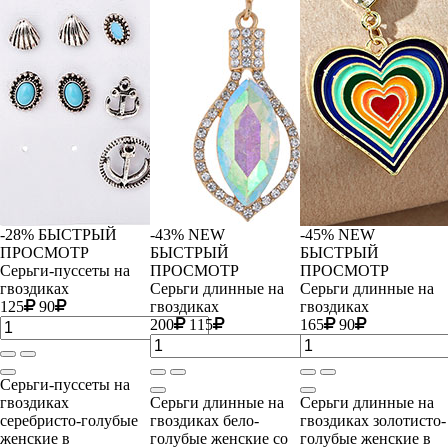
-28%
БЫСТРЫЙ
-43%
NEW
-45%
NEW
ПРОСМОТР
БЫСТРЫЙ
БЫСТРЫЙ
Серьги-пуссеты на
ПРОСМОТР
ПРОСМОТР
гвоздиках
Серьги длинные на
Серьги длинные на
125
90
гвоздиках
гвоздиках
200
115
165
90
Серьги-пуссеты на
гвоздиках
Серьги длинные на
Серьги длинные на
серебристо-голубые
гвоздиках бело-
гвоздиках золотисто-
женские в
голубые женские со
голубые женские в