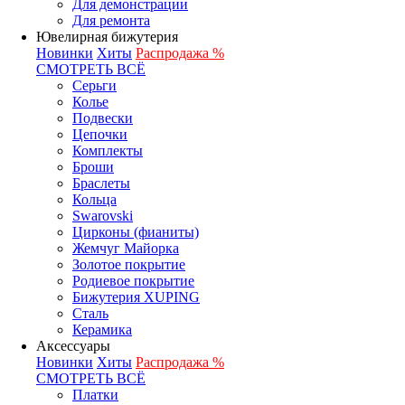
Для демонстрации
Для ремонта
Ювелирная бижутерия
Новинки
Хиты
Распродажа %
СМОТРЕТЬ ВСЁ
Серьги
Колье
Подвески
Цепочки
Комплекты
Броши
Браслеты
Кольца
Swarovski
Цирконы (фианиты)
Жемчуг Майорка
Золотое покрытие
Родиевое покрытие
Бижутерия XUPING
Сталь
Керамика
Аксессуары
Новинки
Хиты
Распродажа %
СМОТРЕТЬ ВСЁ
Платки