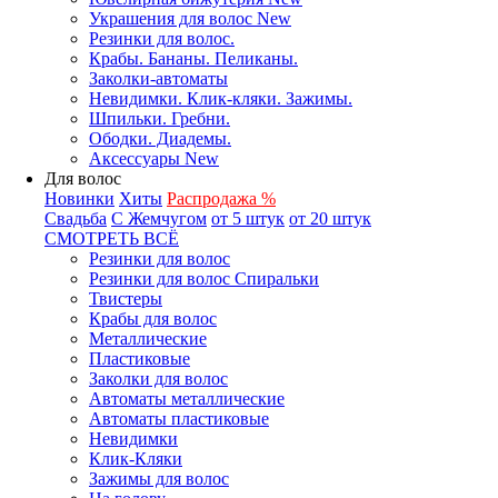
Украшения для волос New
Резинки для волос.
Крабы. Бананы. Пеликаны.
Заколки-автоматы
Невидимки. Клик-кляки. Зажимы.
Шпильки. Гребни.
Ободки. Диадемы.
Аксессуары New
Для волос
Новинки
Хиты
Распродажа %
Свадьба
С Жемчугом
от 5 штук
от 20 штук
СМОТРЕТЬ ВСЁ
Резинки для волос
Резинки для волос Спиральки
Твистеры
Крабы для волос
Металлические
Пластиковые
Заколки для волос
Автоматы металлические
Автоматы пластиковые
Невидимки
Клик-Кляки
Зажимы для волос