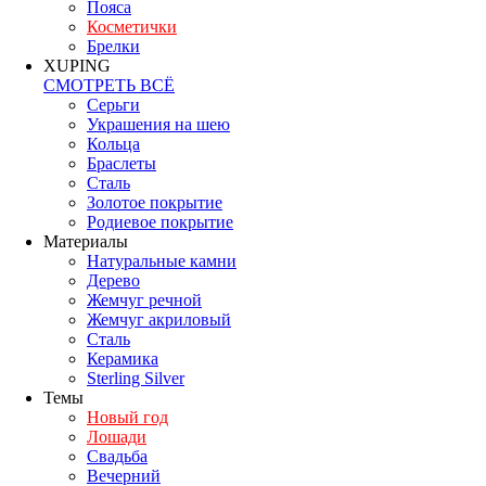
Пояса
Косметички
Брелки
XUPING
СМОТРЕТЬ ВСЁ
Серьги
Украшения на шею
Кольца
Браслеты
Сталь
Золотое покрытие
Родиевое покрытие
Материалы
Натуральные камни
Дерево
Жемчуг речной
Жемчуг акриловый
Сталь
Керамика
Sterling Silver
Темы
Новый год
Лошади
Свадьба
Вечерний