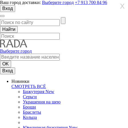
Ваш город доставки:
Выберите город
+7 913 700 84 96
X
X
X
Вход
Выберите город
Вход
Новинки
СМОТРЕТЬ ВСЁ
Бижутерия New
Серьги
Украшения на шею
Броши
Браслеты
Кольца
Ювелирная бижутерия New