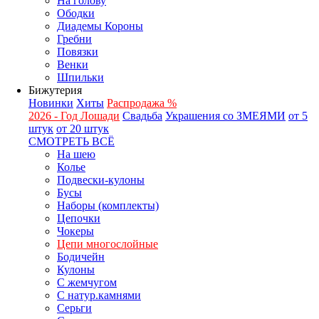
На голову
Ободки
Диадемы Короны
Гребни
Повязки
Венки
Шпильки
Бижутерия
Новинки
Хиты
Распродажа %
2026 - Год Лошади
Свадьба
Украшения со ЗМЕЯМИ
от 5
штук
от 20 штук
СМОТРЕТЬ ВСЁ
На шею
Колье
Подвески-кулоны
Бусы
Наборы (комплекты)
Цепочки
Чокеры
Цепи многослойные
Бодичейн
Кулоны
С жемчугом
С натур.камнями
Серьги