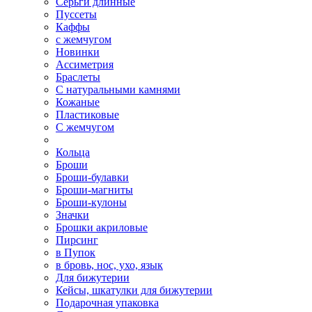
Серьги длинные
Пуссеты
Каффы
с жемчугом
Новинки
Ассиметрия
Браслеты
С натуральными камнями
Кожаные
Пластиковые
С жемчугом
Кольца
Броши
Броши-булавки
Броши-магниты
Броши-кулоны
Значки
Брошки акриловые
Пирсинг
в Пупок
в бровь, нос, ухо, язык
Для бижутерии
Кейсы, шкатулки для бижутерии
Подарочная упаковка