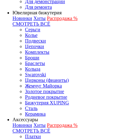
Для демонстрации
Для ремонта
Ювелирная бижутерия
Новинки
Хиты
Распродажа %
СМОТРЕТЬ ВСЁ
Серьги
Колье
Подвески
Цепочки
Комплекты
Броши
Браслеты
Кольца
Swarovski
Цирконы (фианиты)
Жемчуг Майорка
Золотое покрытие
Родиевое покрытие
Бижутерия XUPING
Сталь
Керамика
Аксессуары
Новинки
Хиты
Распродажа %
СМОТРЕТЬ ВСЁ
Платки