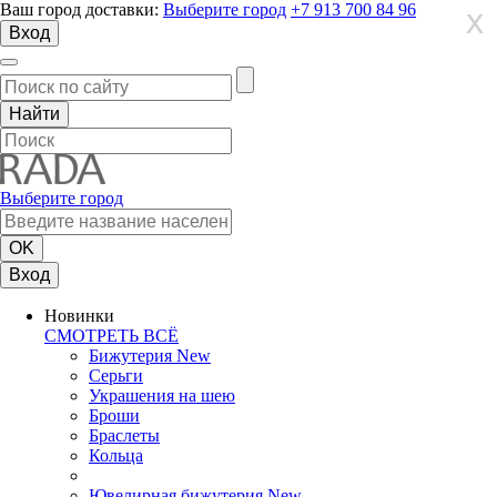
Ваш город доставки:
Выберите город
+7 913 700 84 96
X
X
X
Вход
Выберите город
Вход
Новинки
СМОТРЕТЬ ВСЁ
Бижутерия New
Серьги
Украшения на шею
Броши
Браслеты
Кольца
Ювелирная бижутерия New