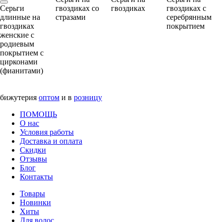
Серьги
гвоздиках со
гвоздиках
гвоздиках с
длинные на
стразами
серебрянным
гвоздиках
покрытием
женские с
родиевым
покрытием с
цирконами
(фианитами)
бижутерия
оптом
и в
розницу
ПОМОЩЬ
О нас
Условия работы
Доставка и оплата
Скидки
Отзывы
Блог
Контакты
Товары
Новинки
Хиты
Для волос