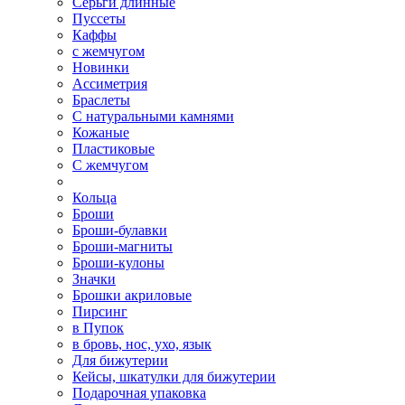
Серьги длинные
Пуссеты
Каффы
с жемчугом
Новинки
Ассиметрия
Браслеты
С натуральными камнями
Кожаные
Пластиковые
С жемчугом
Кольца
Броши
Броши-булавки
Броши-магниты
Броши-кулоны
Значки
Брошки акриловые
Пирсинг
в Пупок
в бровь, нос, ухо, язык
Для бижутерии
Кейсы, шкатулки для бижутерии
Подарочная упаковка