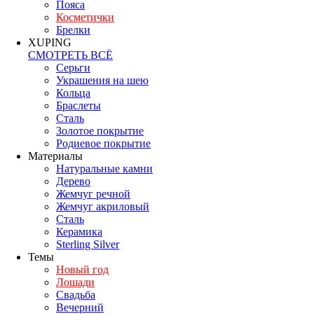
Пояса
Косметички
Брелки
XUPING
СМОТРЕТЬ ВСЁ
Серьги
Украшения на шею
Кольца
Браслеты
Сталь
Золотое покрытие
Родиевое покрытие
Материалы
Натуральные камни
Дерево
Жемчуг речной
Жемчуг акриловый
Сталь
Керамика
Sterling Silver
Темы
Новый год
Лошади
Свадьба
Вечерний