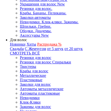
Украшения для волос New
Резинки для волос.
Крабы. Бананы. Пеликаны.
Заколки-автоматы
Невидимки. Клик-кляки. Зажимы.
Шпильки. Гребни.
Ободки. Диадемы.
Аксессуары New
Для волос
Новинки
Хиты
Распродажа %
Свадьба
С Жемчугом
от 5 штук
от 20 штук
СМОТРЕТЬ ВСЁ
Резинки для волос
Резинки для волос Спиральки
Твистеры
Крабы для волос
Металлические
Пластиковые
Заколки для волос
Автоматы металлические
Автоматы пластиковые
Невидимки
Клик-Кляки
Зажимы для волос