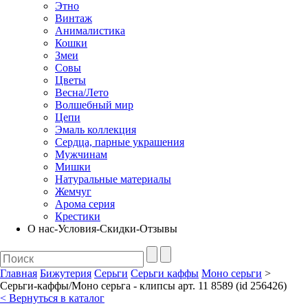
Этно
Винтаж
Анималистика
Кошки
Змеи
Совы
Цветы
Весна/Лето
Волшебный мир
Цепи
Эмаль коллекция
Сердца, парные украшения
Мужчинам
Мишки
Натуральные материалы
Жемчуг
Арома серия
Крестики
О нас-Условия-Скидки-Отзывы
Главная
Бижутерия
Серьги
Серьги каффы
Моно серьги
>
Серьги-каффы/Моно серьга - клипсы арт. 11 8589 (id 256426)
< Вернуться в каталог