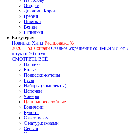
На голову
Ободки
Диадемы Короны
Гребни
Повязки
Венки
Шпильки
Бижутерия
Новинки
Хиты
Распродажа %
2026 - Год Лошади
Свадьба
Украшения со ЗМЕЯМИ
от 5
штук
от 20 штук
СМОТРЕТЬ ВСЁ
На шею
Колье
Подвески-кулоны
Бусы
Наборы (комплекты)
Цепочки
Чокеры
Цепи многослойные
Бодичейн
Кулоны
С жемчугом
С натур.камнями
Серьги