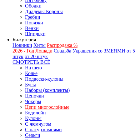
На голову
Ободки
Диадемы Короны
Гребни
Повязки
Венки
Шпильки
Бижутерия
Новинки
Хиты
Распродажа %
2026 - Год Лошади
Свадьба
Украшения со ЗМЕЯМИ
от 5
штук
от 20 штук
СМОТРЕТЬ ВСЁ
На шею
Колье
Подвески-кулоны
Бусы
Наборы (комплекты)
Цепочки
Чокеры
Цепи многослойные
Бодичейн
Кулоны
С жемчугом
С натур.камнями
Серьги