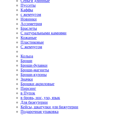
Серьги длинные
Пуссеты
Каффы
с жемчугом
Новинки
Ассиметрия
Браслеты
С натуральными камнями
Кожаные
Пластиковые
С жемчугом
Кольца
Броши
Броши-булавки
Броши-магниты
Броши-кулоны
Значки
Брошки акриловые
Пирсинг
в Пупок
в бровь, нос, ухо, язык
Для бижутерии
Кейсы, шкатулки для бижутерии
Подарочная упаковка