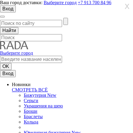
Ваш город доставки:
Выберите город
+7 913 700 84 96
X
X
X
Вход
Выберите город
Вход
Новинки
СМОТРЕТЬ ВСЁ
Бижутерия New
Серьги
Украшения на шею
Броши
Браслеты
Кольца
Ювелирная бижутерия New