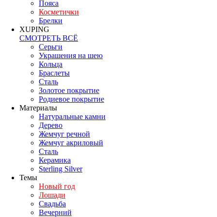
Пояса
Косметички
Брелки
XUPING
СМОТРЕТЬ ВСЁ
Серьги
Украшения на шею
Кольца
Браслеты
Сталь
Золотое покрытие
Родиевое покрытие
Материалы
Натуральные камни
Дерево
Жемчуг речной
Жемчуг акриловый
Сталь
Керамика
Sterling Silver
Темы
Новый год
Лошади
Свадьба
Вечерний