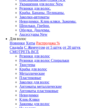
Украшения для волос New
Резинки для волос.
Крабы. Бананы. Пеликаны.
Заколки-автоматы
Невидимки. Клик-кляки. Зажимы.
Шпильки. Гребни.
Ободки. Диадемы.
Аксессуары New
Для волос
Новинки
Хиты
Распродажа %
Свадьба
С Жемчугом
от 5 штук
от 20 штук
СМОТРЕТЬ ВСЁ
Резинки для волос
Резинки для волос Спиральки
Твистеры
Крабы для волос
Металлические
Пластиковые
Заколки для волос
Автоматы металлические
Автоматы пластиковые
Невидимки
Клик-Кляки
Зажимы для волос