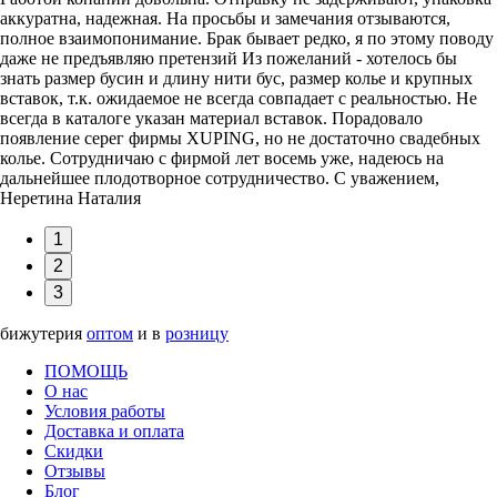
аккуратна, надежная. На просьбы и замечания отзываются,
полное взаимопонимание. Брак бывает редко, я по этому поводу
даже не предъявляю претензий Из пожеланий - хотелось бы
знать размер бусин и длину нити бус, размер колье и крупных
вставок, т.к. ожидаемое не всегда совпадает с реальностью. Не
всегда в каталоге указан материал вставок. Порадовало
появление серег фирмы XUPING, но не достаточно свадебных
колье. Сотрудничаю с фирмой лет восемь уже, надеюсь на
дальнейшее плодотворное сотрудничество. С уважением,
Неретина Наталия
1
2
3
бижутерия
оптом
и в
розницу
ПОМОЩЬ
О нас
Условия работы
Доставка и оплата
Скидки
Отзывы
Блог