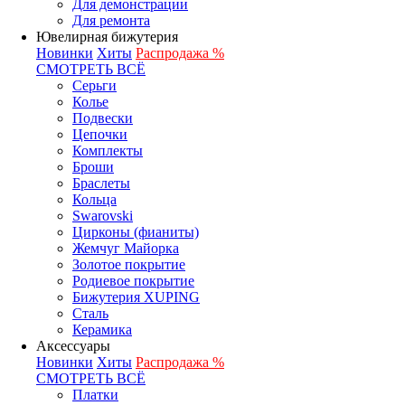
Для демонстрации
Для ремонта
Ювелирная бижутерия
Новинки
Хиты
Распродажа %
СМОТРЕТЬ ВСЁ
Серьги
Колье
Подвески
Цепочки
Комплекты
Броши
Браслеты
Кольца
Swarovski
Цирконы (фианиты)
Жемчуг Майорка
Золотое покрытие
Родиевое покрытие
Бижутерия XUPING
Сталь
Керамика
Аксессуары
Новинки
Хиты
Распродажа %
СМОТРЕТЬ ВСЁ
Платки