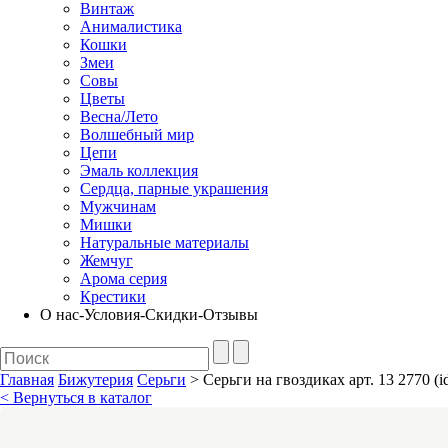
Винтаж
Анималистика
Кошки
Змеи
Совы
Цветы
Весна/Лето
Волшебный мир
Цепи
Эмаль коллекция
Сердца, парные украшения
Мужчинам
Мишки
Натуральные материалы
Жемчуг
Арома серия
Крестики
О нас-Условия-Скидки-Отзывы
Главная
Бижутерия
Серьги
> Серьги на гвоздиках арт. 13 2770 (i
< Вернуться в каталог