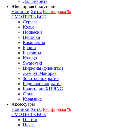
Для ремонта
Ювелирная бижутерия
Новинки
Хиты
Распродажа %
СМОТРЕТЬ ВСЁ
Серьги
Колье
Подвески
Цепочки
Комплекты
Броши
Браслеты
Кольца
Swarovski
Цирконы (фианиты)
Жемчуг Майорка
Золотое покрытие
Родиевое покрытие
Бижутерия XUPING
Сталь
Керамика
Аксессуары
Новинки
Хиты
Распродажа %
СМОТРЕТЬ ВСЁ
Платки
Пояса