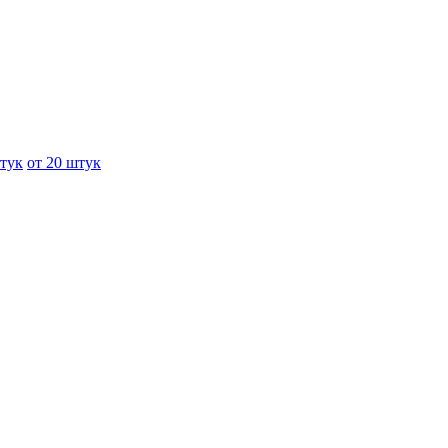
штук
от 20 штук