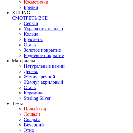
Косметички
Брелки
XUPING
СМОТРЕТЬ ВСЁ
Серьги
Украшения на шею
Кольца
Браслеты
Сталь
Золотое покрытие
Родиевое покрытие
Материалы
Натуральные камни
Дерево
Жемчуг речной
Жемчуг акриловый
Сталь
Керамика
Sterling Silver
Темы
Новый год
Лошади
Свадьба
Вечерний
Этно