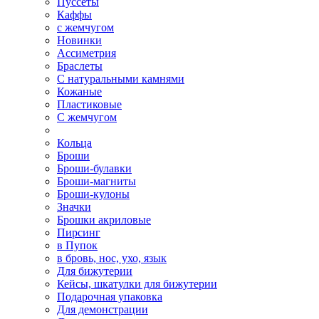
Пуссеты
Каффы
с жемчугом
Новинки
Ассиметрия
Браслеты
С натуральными камнями
Кожаные
Пластиковые
С жемчугом
Кольца
Броши
Броши-булавки
Броши-магниты
Броши-кулоны
Значки
Брошки акриловые
Пирсинг
в Пупок
в бровь, нос, ухо, язык
Для бижутерии
Кейсы, шкатулки для бижутерии
Подарочная упаковка
Для демонстрации