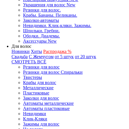
Украшения для волос New
Резинки для волос.
Крабы. Бананы. Пеликаны.
Заколки-автоматы
Невидимки. Клик-кляки. Зажимы.
Шпильки. Гребни.
Ободки. Диадемы.
Аксессуары New
Для волос
Новинки
Хиты
Распродажа %
Свадьба
С Жемчугом
от 5 штук
от 20 штук
СМОТРЕТЬ ВСЁ
Резинки для волос
Резинки для волос Спиральки
Твистеры
Крабы для волос
Металлические
Пластиковые
Заколки для волос
Автоматы металлические
Автоматы пластиковые
Невидимки
Клик-Кляки
Зажимы для волос