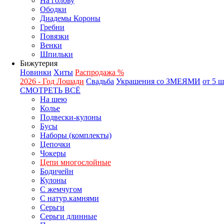
На голову
Ободки
Диадемы Короны
Гребни
Повязки
Венки
Шпильки
Бижутерия
Новинки
Хиты
Распродажа %
2026 - Год Лошади
Свадьба
Украшения со ЗМЕЯМИ
от 5 
СМОТРЕТЬ ВСЁ
На шею
Колье
Подвески-кулоны
Бусы
Наборы (комплекты)
Цепочки
Чокеры
Цепи многослойные
Бодичейн
Кулоны
С жемчугом
С натур.камнями
Серьги
Серьги длинные