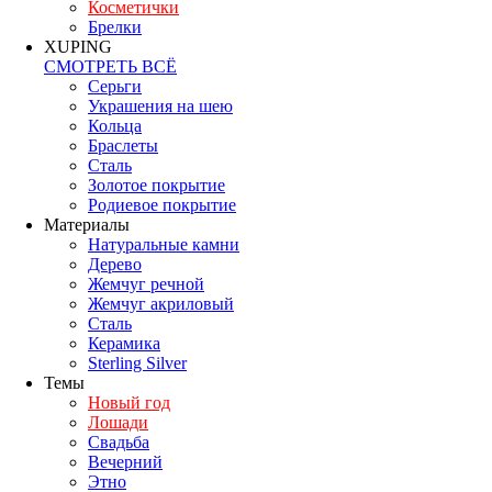
Косметички
Брелки
XUPING
СМОТРЕТЬ ВСЁ
Серьги
Украшения на шею
Кольца
Браслеты
Сталь
Золотое покрытие
Родиевое покрытие
Материалы
Натуральные камни
Дерево
Жемчуг речной
Жемчуг акриловый
Сталь
Керамика
Sterling Silver
Темы
Новый год
Лошади
Свадьба
Вечерний
Этно