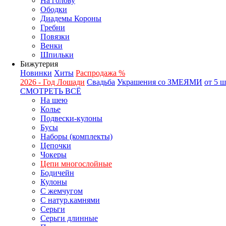
На голову
Ободки
Диадемы Короны
Гребни
Повязки
Венки
Шпильки
Бижутерия
Новинки
Хиты
Распродажа %
2026 - Год Лошади
Свадьба
Украшения со ЗМЕЯМИ
от 5 
СМОТРЕТЬ ВСЁ
На шею
Колье
Подвески-кулоны
Бусы
Наборы (комплекты)
Цепочки
Чокеры
Цепи многослойные
Бодичейн
Кулоны
С жемчугом
С натур.камнями
Серьги
Серьги длинные