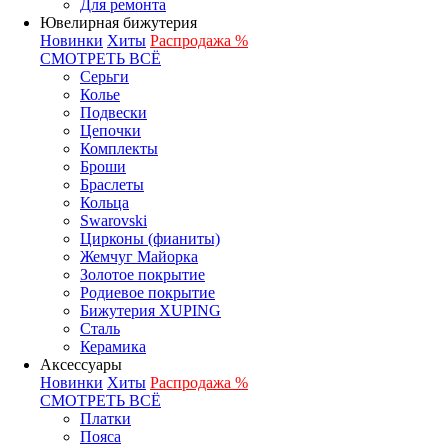
Для ремонта
Ювелирная бижутерия
Новинки
Хиты
Распродажа %
СМОТРЕТЬ ВСЁ
Серьги
Колье
Подвески
Цепочки
Комплекты
Броши
Браслеты
Кольца
Swarovski
Цирконы (фианиты)
Жемчуг Майорка
Золотое покрытие
Родиевое покрытие
Бижутерия XUPING
Сталь
Керамика
Аксессуары
Новинки
Хиты
Распродажа %
СМОТРЕТЬ ВСЁ
Платки
Пояса