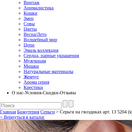
Винтаж
Анималистика
Кошки
Змеи
Совы
Цветы
Весна/Лето
Волшебный мир
Цепи
Эмаль коллекция
Сердца, парные украшения
Мужчинам
Мишки
Натуральные материалы
Жемчуг
Арома серия
Крестики
О нас-Условия-Скидки-Отзывы
Главная
Бижутерия
Серьги
> Серьги на гвоздиках арт. 13 5204 (i
< Вернуться в каталог