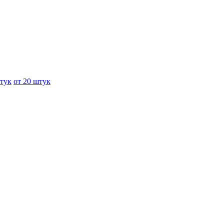
штук
от 20 штук