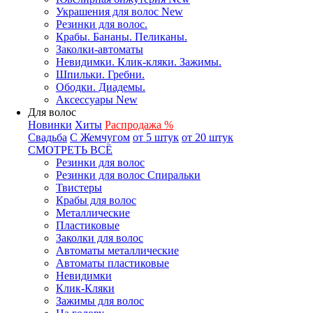
Украшения для волос New
Резинки для волос.
Крабы. Бананы. Пеликаны.
Заколки-автоматы
Невидимки. Клик-кляки. Зажимы.
Шпильки. Гребни.
Ободки. Диадемы.
Аксессуары New
Для волос
Новинки
Хиты
Распродажа %
Свадьба
С Жемчугом
от 5 штук
от 20 штук
СМОТРЕТЬ ВСЁ
Резинки для волос
Резинки для волос Спиральки
Твистеры
Крабы для волос
Металлические
Пластиковые
Заколки для волос
Автоматы металлические
Автоматы пластиковые
Невидимки
Клик-Кляки
Зажимы для волос