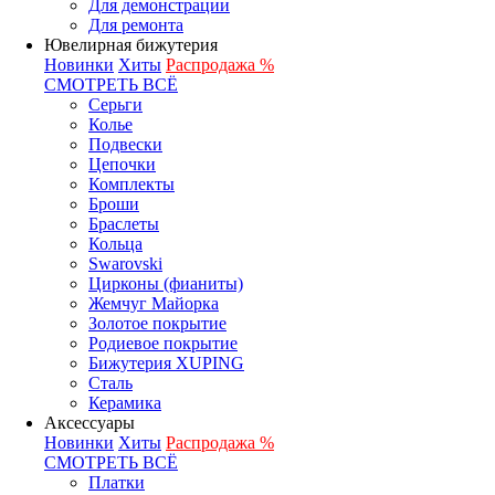
Для демонстрации
Для ремонта
Ювелирная бижутерия
Новинки
Хиты
Распродажа %
СМОТРЕТЬ ВСЁ
Серьги
Колье
Подвески
Цепочки
Комплекты
Броши
Браслеты
Кольца
Swarovski
Цирконы (фианиты)
Жемчуг Майорка
Золотое покрытие
Родиевое покрытие
Бижутерия XUPING
Сталь
Керамика
Аксессуары
Новинки
Хиты
Распродажа %
СМОТРЕТЬ ВСЁ
Платки