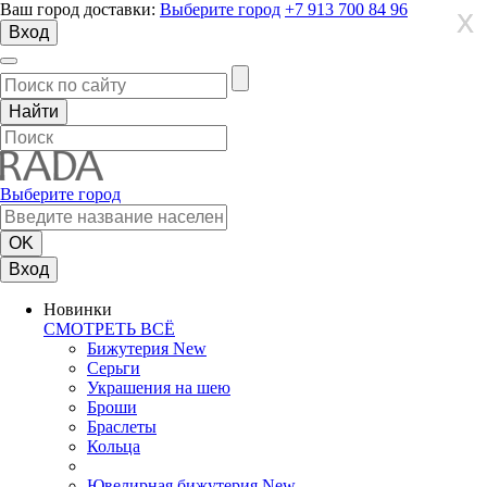
Ваш город доставки:
Выберите город
+7 913 700 84 96
X
X
X
Вход
Выберите город
Вход
Новинки
СМОТРЕТЬ ВСЁ
Бижутерия New
Серьги
Украшения на шею
Броши
Браслеты
Кольца
Ювелирная бижутерия New