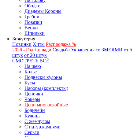
На голову
Ободки
Диадемы Короны
Гребни
Повязки
Венки
Шпильки
Бижутерия
Новинки
Хиты
Распродажа %
2026 - Год Лошади
Свадьба
Украшения со ЗМЕЯМИ
от 5
штук
от 20 штук
СМОТРЕТЬ ВСЁ
На шею
Колье
Подвески-кулоны
Бусы
Наборы (комплекты)
Цепочки
Чокеры
Цепи многослойные
Бодичейн
Кулоны
С жемчугом
С натур.камнями
Серьги