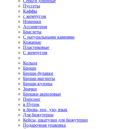
Серьги длинные
Пуссеты
Каффы
с жемчугом
Новинки
Ассиметрия
Браслеты
С натуральными камнями
Кожаные
Пластиковые
С жемчугом
Кольца
Броши
Броши-булавки
Броши-магниты
Броши-кулоны
Значки
Брошки акриловые
Пирсинг
в Пупок
в бровь, нос, ухо, язык
Для бижутерии
Кейсы, шкатулки для бижутерии
Подарочная упаковка