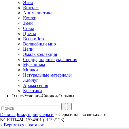
Этно
Винтаж
Анималистика
Кошки
Змеи
Совы
Цветы
Весна/Лето
Волшебный мир
Цепи
Эмаль коллекция
Сердца, парные украшения
Мужчинам
Мишки
Натуральные материалы
Жемчуг
Арома серия
Крестики
О нас-Условия-Скидки-Отзывы
Главная
Бижутерия
Серьги
> Серьги на гвоздиках арт.
NGR11142421534501 (id 192123)
< Вернуться в каталог