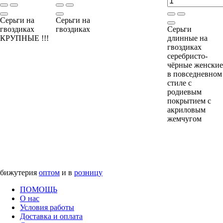
Серьги на
Серьги на
гвоздиках
гвоздиках
Серьги
КРУПНЫЕ !!!
длинные на
гвоздиках
серебристо-
чёрные женские
в повседневном
стиле с
родиевым
покрытием с
акриловым
жемчугом
бижутерия
оптом
и в
розницу
ПОМОЩЬ
О нас
Условия работы
Доставка и оплата