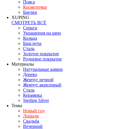
Пояса
Косметички
Брелки
XUPING
СМОТРЕТЬ ВСЁ
Серьги
Украшения на шею
Кольца
Браслеты
Сталь
Золотое покрытие
Родиевое покрытие
Материалы
Натуральные камни
Дерево
Жемчуг речной
Жемчуг акриловый
Сталь
Керамика
Sterling Silver
Темы
Новый год
Лошади
Свадьба
Вечерний