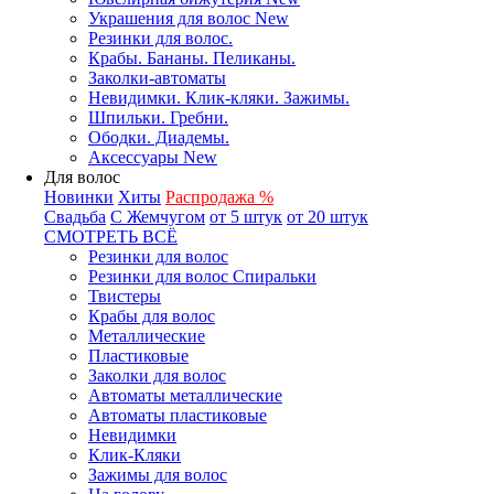
Украшения для волос New
Резинки для волос.
Крабы. Бананы. Пеликаны.
Заколки-автоматы
Невидимки. Клик-кляки. Зажимы.
Шпильки. Гребни.
Ободки. Диадемы.
Аксессуары New
Для волос
Новинки
Хиты
Распродажа %
Свадьба
С Жемчугом
от 5 штук
от 20 штук
СМОТРЕТЬ ВСЁ
Резинки для волос
Резинки для волос Спиральки
Твистеры
Крабы для волос
Металлические
Пластиковые
Заколки для волос
Автоматы металлические
Автоматы пластиковые
Невидимки
Клик-Кляки
Зажимы для волос