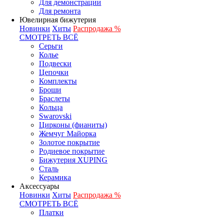
Для демонстрации
Для ремонта
Ювелирная бижутерия
Новинки
Хиты
Распродажа %
СМОТРЕТЬ ВСЁ
Серьги
Колье
Подвески
Цепочки
Комплекты
Броши
Браслеты
Кольца
Swarovski
Цирконы (фианиты)
Жемчуг Майорка
Золотое покрытие
Родиевое покрытие
Бижутерия XUPING
Сталь
Керамика
Аксессуары
Новинки
Хиты
Распродажа %
СМОТРЕТЬ ВСЁ
Платки