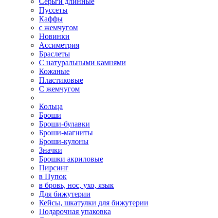
Серьги длинные
Пуссеты
Каффы
с жемчугом
Новинки
Ассиметрия
Браслеты
С натуральными камнями
Кожаные
Пластиковые
С жемчугом
Кольца
Броши
Броши-булавки
Броши-магниты
Броши-кулоны
Значки
Брошки акриловые
Пирсинг
в Пупок
в бровь, нос, ухо, язык
Для бижутерии
Кейсы, шкатулки для бижутерии
Подарочная упаковка