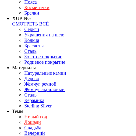
Пояса
Косметички
Брелки
XUPING
СМОТРЕТЬ ВСЁ
Серьги
Украшения на шею
Кольца
Браслеты
Сталь
Золотое покрытие
Родиевое покрытие
Материалы
Натуральные камни
Дерево
Жемчуг речной
Жемчуг акриловый
Сталь
Керамика
Sterling Silver
Темы
Новый год
Лошади
Свадьба
Вечерний