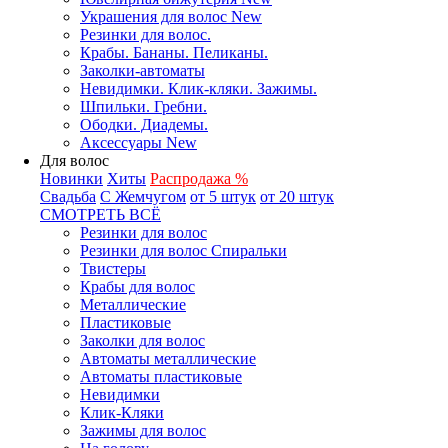
Украшения для волос New
Резинки для волос.
Крабы. Бананы. Пеликаны.
Заколки-автоматы
Невидимки. Клик-кляки. Зажимы.
Шпильки. Гребни.
Ободки. Диадемы.
Аксессуары New
Для волос
Новинки
Хиты
Распродажа %
Свадьба
С Жемчугом
от 5 штук
от 20 штук
СМОТРЕТЬ ВСЁ
Резинки для волос
Резинки для волос Спиральки
Твистеры
Крабы для волос
Металлические
Пластиковые
Заколки для волос
Автоматы металлические
Автоматы пластиковые
Невидимки
Клик-Кляки
Зажимы для волос