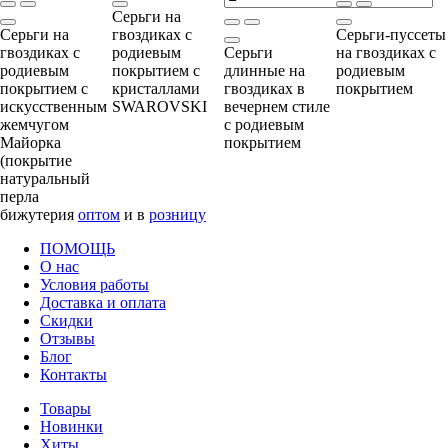
Серьги на
Серьги на
гвоздиках с
Серьги-пуссеты
гвоздиках с
родиевым
Серьги
на гвоздиках с
родиевым
покрытием с
длинные на
родиевым
покрытием с
кристаллами
гвоздиках в
покрытием
искусственным
SWAROVSKI
вечернем стиле
жемчугом
с родиевым
Майорка
покрытием
(покрытие
натуральный
перла
бижутерия
оптом
и в
розницу
ПОМОЩЬ
О нас
Условия работы
Доставка и оплата
Скидки
Отзывы
Блог
Контакты
Товары
Новинки
Хиты