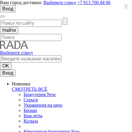
Ваш город доставки:
Выберите город
+7 913 700 84 96
X
X
X
Вход
Выберите город
Вход
Новинки
СМОТРЕТЬ ВСЁ
Бижутерия New
Серьги
Украшения на шею
Броши
Браслеты
Кольца
Ювелирная бижутерия New