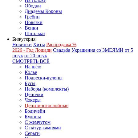
На голову
Ободки
Диадемы Короны
Гребни
Повязки
Венки
Шпильки
Бижутерия
Новинки
Хиты
Распродажа %
2026 - Год Лошади
Свадьба
Украшения со ЗМЕЯМИ
от 5
штук
от 20 штук
СМОТРЕТЬ ВСЁ
На шею
Колье
Подвески-кулоны
Бусы
Наборы (комплекты)
Цепочки
Чокеры
Цепи многослойные
Бодичейн
Кулоны
С жемчугом
С натур.камнями
Серьги